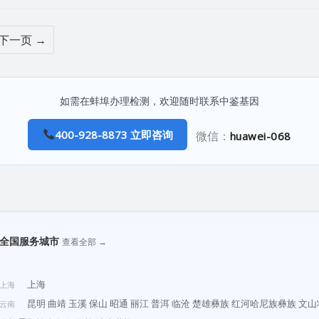
下一页 →
如需在蚌埠办理检测，欢迎随时联系中鉴基因
400-928-8873 立即咨询
微信：
huawei-068
全国服务城市
查看全部 →
上海
上海
昆明
曲靖
玉溪
保山
昭通
丽江
普洱
临沧
楚雄彝族
红河哈尼族彝族
文山
云南