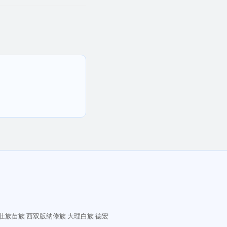
壮族苗族
西双版纳傣族
大理白族
德宏