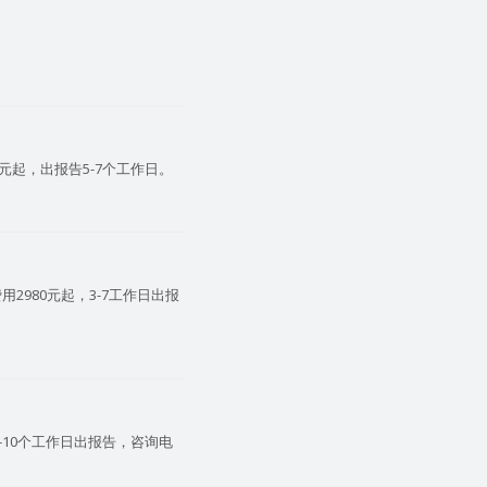
元起，出报告5-7个工作日。
980元起，3-7工作日出报
-10个工作日出报告，咨询电