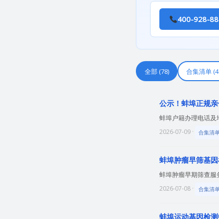
400-928-
全部 (78)
合集清单 (4
公示！蚌埠正规亲
蚌埠户籍办理电话及地址
2026-07-09 ·
合集清
蚌埠肿瘤早筛基因
蚌埠肿瘤早期筛查服务指
2026-07-08 ·
合集清
蚌埠运动基因检测