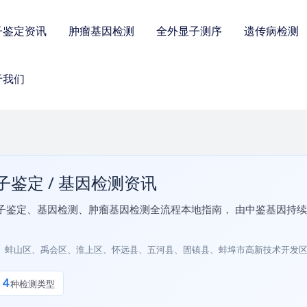
子鉴定资讯
肿瘤基因检测
全外显子测序
遗传病检测
于我们
子鉴定 / 基因检测资讯
子鉴定、基因检测、肿瘤基因检测全流程本地指南， 由中鉴基因持
、蚌山区、禹会区、淮上区、怀远县、五河县、固镇县、蚌埠市高新技术开发区 
4
盖
种检测类型