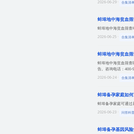
2026-06-29 ·
合集清
蚌埠地中海贫血筛
蚌埠地中海贫血筛查电话
2026-06-25 ·
合集清
蚌埠地中海贫血筛
蚌埠地中海贫血筛查
告。咨询电话：400-92
2026-06-24 ·
合集清
蚌埠备孕家庭如何
蚌埠备孕家庭可通过基
2026-06-23 ·
问答科
蚌埠备孕基因风险