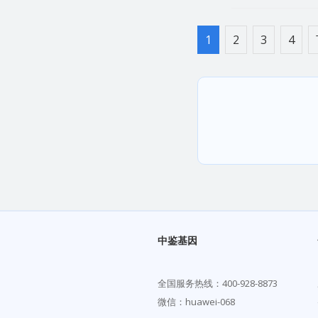
1
2
3
4
中鉴基因
全国服务热线：
400-928-8873
微信：huawei-068