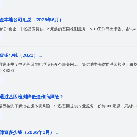
单
查本地公司汇总（2026年6月）
/地址，中鉴基因提供199元起的基因检测服务，5-10工作日出报告。咨询400-9
单
查多少钱（2026）
哪家正规？中鉴基因在蚌埠设有多个服务网点，提供地中海贫血基因检测，价格19
8-8873
单
通过基因检测降低遗传病风险？
因检测了解潜在遗传病风险，中鉴基因提供专业服务，价格980元起，周期5-
普
筛查多少钱（2026年6月）