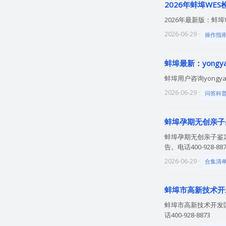
2026年蚌埠WE
2026年最新版：蚌
2026-06-29 ·
操作指
蚌埠最新：yong
蚌埠用户咨询yong
2026-06-29 ·
问答科
蚌埠孕期无创亲子
蚌埠孕期无创亲子鉴
告。电话400-928-887
2026-06-29 ·
合集清
蚌埠市高新技术开
蚌埠市高新技术开发区
话400-928-8873