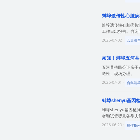
蚌埠遗传性心脏病检
蚌埠遗传性心脏病检测
工作日出报告。咨询电话4
2026-07-02 ·
合集清
须知！蚌埠五河县
五河县移民公证亲子鉴
送检、现场办理。
2026-07-01 ·
合集清
蚌埠shenyu基
蚌埠shenyu基因
者和试管婴儿备孕夫
2026-06-29 ·
操作指