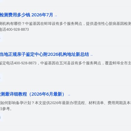
测费用多少钱 2026年7月
机构有哪些？中鉴基因在蚌埠设有多个服务网点，提供遗传性心脏病基因检测服务
00-928-8873
单
当地正规亲子鉴定中心附2026机构地址新总结
定电话400-928-8873，中鉴基因在五河县设有多个服务网点，覆盖蚌埠全
单
因检测最详细教程（2026年6月最新）
检测如何影响备孕计划？本文提供2026年最新办理流程、材料清单、费用周期及
妇参考。
南