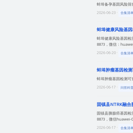
蚌埠备孕基因风险筛查服
2026-06-23 ·
合集清
蚌埠健康风险基因
蚌埠健康风险基因检测
8873，微信：huawei
2026-06-20 ·
合集清
蚌埠肿瘤基因检测
蚌埠肿瘤基因检测可查遗
2026-06-17 ·
问答科
固镇县NTRK融合
固镇县胰腺癌基因检测服
8873，微信huawei-
2026-06-17 ·
合集清