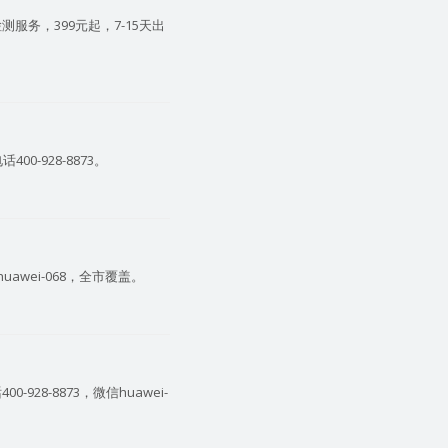
服务，399元起，7-15天出
-928-8873。
awei-068，全市覆盖。
8-8873，微信huawei-