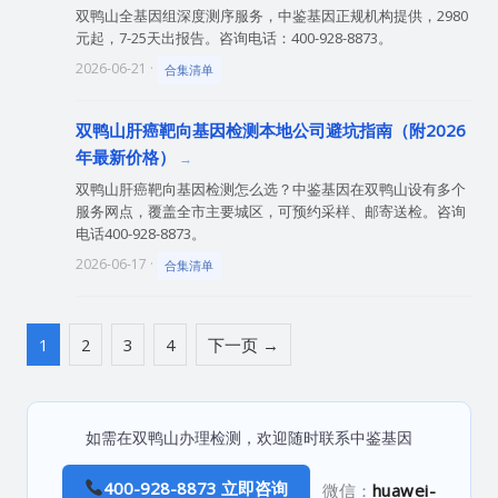
双鸭山全基因组深度测序服务，中鉴基因正规机构提供，2980
元起，7-25天出报告。咨询电话：400-928-8873。
2026-06-21 ·
合集清单
双鸭山肝癌靶向基因检测本地公司避坑指南（附2026
年最新价格）
双鸭山肝癌靶向基因检测怎么选？中鉴基因在双鸭山设有多个
服务网点，覆盖全市主要城区，可预约采样、邮寄送检。咨询
电话400-928-8873。
2026-06-17 ·
合集清单
1
2
3
4
下一页 →
如需在双鸭山办理检测，欢迎随时联系中鉴基因
400-928-8873 立即咨询
微信：
huawei-