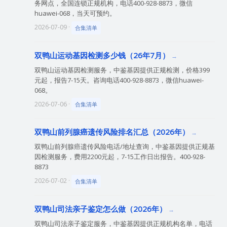
务网点，全国连锁正规机构，电话400-928-8873，微信
huawei-068，当天可预约。
2026-07-09 ·
合集清单
双鸭山运动基因检测多少钱（26年7月）
双鸭山运动基因检测服务，中鉴基因提供正规检测，价格399
元起，报告7-15天。咨询电话400-928-8873，微信huawei-
068。
2026-07-06 ·
合集清单
双鸭山前列腺癌遗传风险排名汇总（2026年）
双鸭山前列腺癌遗传风险电话/地址查询，中鉴基因提供正规基
因检测服务，费用2200元起，7-15工作日出报告。400-928-
8873
2026-07-02 ·
合集清单
双鸭山司法亲子鉴定怎么做（2026年）
双鸭山司法亲子鉴定服务，中鉴基因提供正规机构名单，电话