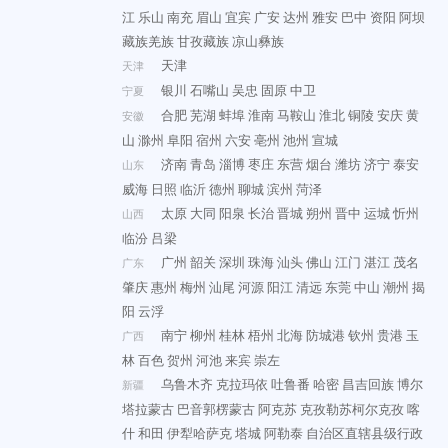
江
乐山
南充
眉山
宜宾
广安
达州
雅安
巴中
资阳
阿坝
藏族羌族
甘孜藏族
凉山彝族
天津
天津
银川
石嘴山
吴忠
固原
中卫
宁夏
合肥
芜湖
蚌埠
淮南
马鞍山
淮北
铜陵
安庆
黄
安徽
山
滁州
阜阳
宿州
六安
亳州
池州
宣城
济南
青岛
淄博
枣庄
东营
烟台
潍坊
济宁
泰安
山东
威海
日照
临沂
德州
聊城
滨州
菏泽
太原
大同
阳泉
长治
晋城
朔州
晋中
运城
忻州
山西
临汾
吕梁
广州
韶关
深圳
珠海
汕头
佛山
江门
湛江
茂名
广东
肇庆
惠州
梅州
汕尾
河源
阳江
清远
东莞
中山
潮州
揭
阳
云浮
南宁
柳州
桂林
梧州
北海
防城港
钦州
贵港
玉
广西
林
百色
贺州
河池
来宾
崇左
乌鲁木齐
克拉玛依
吐鲁番
哈密
昌吉回族
博尔
新疆
塔拉蒙古
巴音郭楞蒙古
阿克苏
克孜勒苏柯尔克孜
喀
什
和田
伊犁哈萨克
塔城
阿勒泰
自治区直辖县级行政