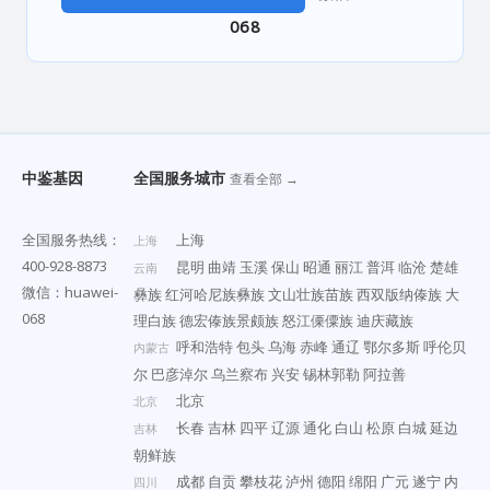
068
中鉴基因
全国服务城市
查看全部 →
全国服务热线：
上海
上海
400-928-8873
昆明
曲靖
玉溪
保山
昭通
丽江
普洱
临沧
楚雄
云南
微信：huawei-
彝族
红河哈尼族彝族
文山壮族苗族
西双版纳傣族
大
068
理白族
德宏傣族景颇族
怒江傈僳族
迪庆藏族
呼和浩特
包头
乌海
赤峰
通辽
鄂尔多斯
呼伦贝
内蒙古
尔
巴彦淖尔
乌兰察布
兴安
锡林郭勒
阿拉善
北京
北京
长春
吉林
四平
辽源
通化
白山
松原
白城
延边
吉林
朝鲜族
成都
自贡
攀枝花
泸州
德阳
绵阳
广元
遂宁
内
四川