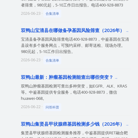
者筛查，980元起，5-10工作日出报告。电话400-928-8873
2026-06-23 ·
合集清单
双鸭山宝清县在哪做备孕基因风险筛查（2026年）
宝清县备孕基因风险筛查电话400-928-8873，中鉴基因在宝清
县设有多个服务网点，可预约采样、邮寄送检、现场办理。
980元起，5-10工作日出报告。
2026-06-23 ·
合集清单
双鸭山最新：肿瘤基因检测能查出哪些突变？
双鸭山肿瘤基因检测可查出多种突变，如EGFR、ALK、KRAS
等。中鉴基因提供专业服务，电话400-928-8873，微信
huawei-068。
2026-06-22 ·
问答科普
双鸭山集贤县甲状腺癌基因检测多少钱（2026年）
集贤县甲状腺癌基因检测服务推荐，中鉴基因提供RET融合靶