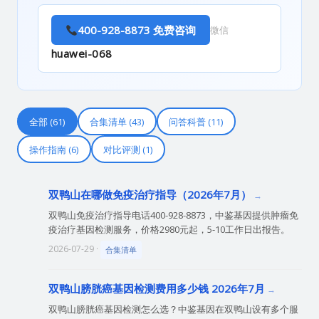
400-928-8873 免费咨询
微信
huawei-068
全部 (61)
合集清单 (43)
问答科普 (11)
操作指南 (6)
对比评测 (1)
双鸭山在哪做免疫治疗指导（2026年7月）
双鸭山免疫治疗指导电话400-928-8873，中鉴基因提供肿瘤免
疫治疗基因检测服务，价格2980元起，5-10工作日出报告。
2026-07-29 ·
合集清单
双鸭山膀胱癌基因检测费用多少钱 2026年7月
双鸭山膀胱癌基因检测怎么选？中鉴基因在双鸭山设有多个服