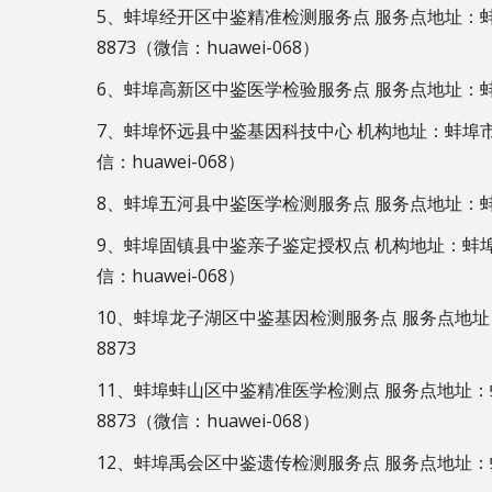
5、蚌埠经开区中鉴精准检测服务点 服务点地址：蚌埠
8873（微信：huawei-068）
6、蚌埠高新区中鉴医学检验服务点 服务点地址：蚌埠市
7、蚌埠怀远县中鉴基因科技中心 机构地址：蚌埠市怀远
信：huawei-068）
8、蚌埠五河县中鉴医学检测服务点 服务点地址：蚌埠市
9、蚌埠固镇县中鉴亲子鉴定授权点 机构地址：蚌埠市固
信：huawei-068）
10、蚌埠龙子湖区中鉴基因检测服务点 服务点地址：
8873
11、蚌埠蚌山区中鉴精准医学检测点 服务点地址：蚌
8873（微信：huawei-068）
12、蚌埠禹会区中鉴遗传检测服务点 服务点地址：蚌埠