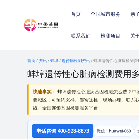
跳
至
首页
全国城市服务
亲
内
容
联系我们
检测项目
关
首页
/
资讯
/
蚌埠
/
遗传病检测资讯
/
蚌埠遗传性心脏病检测费用多
蚌埠遗传性心脏病检测费用多少
快速事实：
蚌埠遗传性心脏病基因检测怎么选？中
要城区，可预约采样、邮寄送检、现场办理。联系我们：40
线。全国连锁基因检测服务平台
电话咨询 400-928-8873
微信：
huawei-068