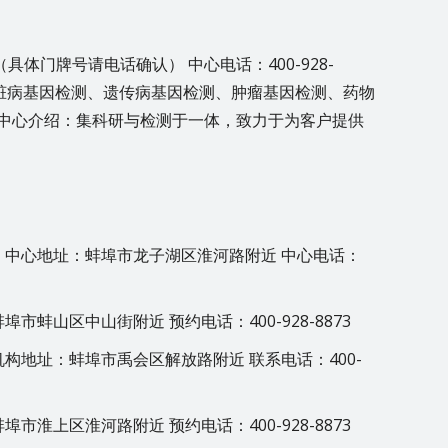
体门牌号请电话确认） 中心电话：400-928-
遗传性心脏病基因检测、遗传病基因检测、肿瘤基因检测、药物
 中心介绍：集科研与检测于一体，致力于为客户提供
 中心地址：蚌埠市龙子湖区淮河路附近 中心电话：
蚌山区中山街附近 预约电话：400-928-8873
构地址：蚌埠市禹会区解放路附近 联系电话：400-
淮上区淮河路附近 预约电话：400-928-8873