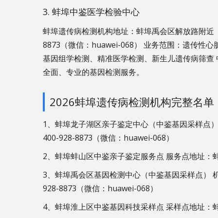
3. 蚌埠中鉴医学检验中心
蚌埠遗传病检测机构地址：蚌埠禹会区解放路附近（具
8873（微信：huawei-068） 业务范围：
基因组学检测、精准医学检测、新生儿遗传病筛查
全面、专业的基因检测服务。
2026蚌埠遗传病检测机构完整名单
1、蚌埠龙子湖区亲子鉴定中心（中鉴基因采样点）
400-928-8873（微信：huawei-068）
2、蚌埠蚌山区中鉴亲子鉴定服务点 服务点地址：蚌埠市
3、蚌埠禹会区基因检测中心（中鉴基因采样点） 机
928-8873（微信：huawei-068）
4、蚌埠淮上区中鉴基因科技采样点 采样点地址：蚌埠市