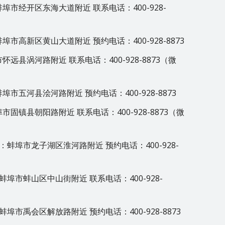
市经开区东海大道附近 联系电话：400-928-
高新区黄山大道附近 预约电话：400-928-8873
县涡河路附近 联系电话：400-928-8873（微
五河县浍河路附近 预约电话：400-928-8873
镇县朝阳路附近 联系电话：400-928-8873（微
蚌埠市龙子湖区淮河路附近 预约电话：400-928-
埠市蚌山区中山街附近 联系电话：400-928-
市禹会区解放路附近 预约电话：400-928-8873