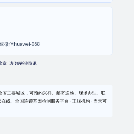
日
微信huawei-068
文章
·
遗传病检测资讯
全省主要城区，可预约采样、邮寄送检、现场办理。联
8，全天在线。全国连锁基因检测服务平台 · 正规机构 · 当天可