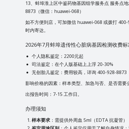
13、蚌埠淮上区中鉴药物基因组学服务点 服务点地址
8873（微信：huawei-068）
如不方便到店，可加微信 huawei-068 或拨打 400
时内寄达。
2026年7月蚌埠遗传性心脏病基因检测收费
个人隐私鉴定：2200元起
司法鉴定：在个人版基础上上浮 20-30%
无创胎儿鉴定：费用较高，详询 400-928-8873
影响价格的因素：样本类型、加急与否、是否需要
出报告时间：7-15 工作日。
办理须知
样本要求
：需提供外周血 5ml（EDTA 抗凝
鉴定用途区别
：个人鉴定仅用于了解自身情况；