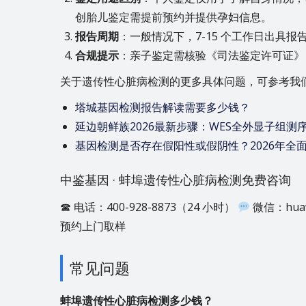
创胎儿鉴定需提前预约并提供孕妇信息。
报告周期
：一般情况下，7-15 个工作日出具报
合规提示
：亲子鉴定需核验《司法鉴定许可证》
关于遗传性心脏病检测的更多具体问题，可参考我
塔城基因检测报告解读需要多少钱？
延边朝鲜族2026最新步骤：WES全外显子组
基因检测是否存在假阳性或假阴性？2026年全
中鉴基因 · 蚌埠遗传性心脏病检测免费咨询
☎ 电话：400-928-8873（24 小时）
微信：hua
预约上门取样
常见问题
蚌埠遗传性心脏病检测多少钱？