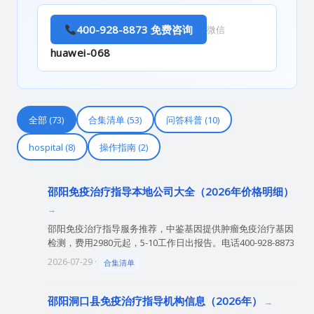
400-928-8873 免费咨询
微信
huawei-068
全部 (73)
合集清单 (53)
问答科普 (10)
hospital (8)
操作指南 (2)
邵阳免疫治疗指导本地公司大全（2026年价格明细）
邵阳免疫治疗指导服务推荐，中鉴基因提供肿瘤免疫治疗基因
检测，费用2980元起，5-10工作日出报告。电话400-928-8873
2026-07-29 ·
合集清单
邵阳洞口县免疫治疗指导机构信息（2026年）