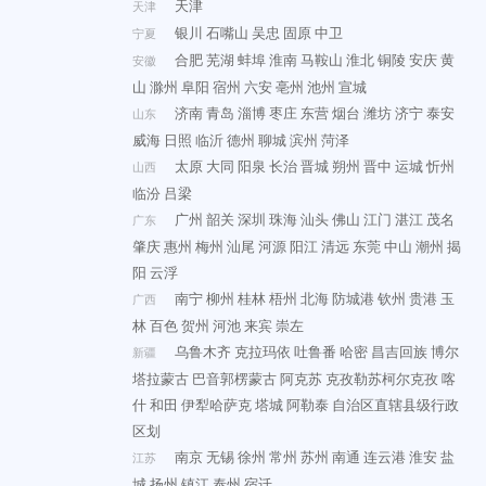
天津
天津
银川
石嘴山
吴忠
固原
中卫
宁夏
合肥
芜湖
蚌埠
淮南
马鞍山
淮北
铜陵
安庆
黄
安徽
山
滁州
阜阳
宿州
六安
亳州
池州
宣城
济南
青岛
淄博
枣庄
东营
烟台
潍坊
济宁
泰安
山东
威海
日照
临沂
德州
聊城
滨州
菏泽
太原
大同
阳泉
长治
晋城
朔州
晋中
运城
忻州
山西
临汾
吕梁
广州
韶关
深圳
珠海
汕头
佛山
江门
湛江
茂名
广东
肇庆
惠州
梅州
汕尾
河源
阳江
清远
东莞
中山
潮州
揭
阳
云浮
南宁
柳州
桂林
梧州
北海
防城港
钦州
贵港
玉
广西
林
百色
贺州
河池
来宾
崇左
乌鲁木齐
克拉玛依
吐鲁番
哈密
昌吉回族
博尔
新疆
塔拉蒙古
巴音郭楞蒙古
阿克苏
克孜勒苏柯尔克孜
喀
什
和田
伊犁哈萨克
塔城
阿勒泰
自治区直辖县级行政
区划
南京
无锡
徐州
常州
苏州
南通
连云港
淮安
盐
江苏
城
扬州
镇江
泰州
宿迁