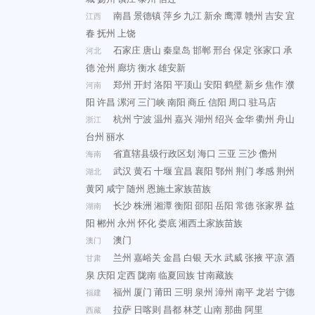
南昌
景德镇
萍乡
九江
新余
鹰潭
赣州
吉安
宜
江西
春
抚州
上饶
石家庄
唐山
秦皇岛
邯郸
邢台
保定
张家口
承
河北
德
沧州
廊坊
衡水
雄安新
郑州
开封
洛阳
平顶山
安阳
鹤壁
新乡
焦作
濮
河南
阳
许昌
漯河
三门峡
南阳
商丘
信阳
周口
驻马店
杭州
宁波
温州
嘉兴
湖州
绍兴
金华
衢州
舟山
浙江
台州
丽水
省直辖县级行政区划
海口
三亚
三沙
儋州
海南
武汉
黄石
十堰
宜昌
襄阳
鄂州
荆门
孝感
荆州
湖北
黄冈
咸宁
随州
恩施土家族苗族
长沙
株洲
湘潭
衡阳
邵阳
岳阳
常德
张家界
益
湖南
阳
郴州
永州
怀化
娄底
湘西土家族苗族
澳门
澳门
兰州
嘉峪关
金昌
白银
天水
武威
张掖
平凉
酒
甘肃
泉
庆阳
定西
陇南
临夏回族
甘南藏族
福州
厦门
莆田
三明
泉州
漳州
南平
龙岩
宁德
福建
拉萨
日喀则
昌都
林芝
山南
那曲
阿里
西藏