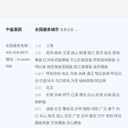
中鉴基因
全国服务城市
查看全部 →
全国服务热线：
上海
上海
400-928-8873
昆明
曲靖
玉溪
保山
昭通
丽江
普洱
临沧
楚雄
云南
微信：huawei-
彝族
红河哈尼族彝族
文山壮族苗族
西双版纳傣族
大
068
理白族
德宏傣族景颇族
怒江傈僳族
迪庆藏族
呼和浩特
包头
乌海
赤峰
通辽
鄂尔多斯
呼伦贝
内蒙古
尔
巴彦淖尔
乌兰察布
兴安
锡林郭勒
阿拉善
北京
北京
长春
吉林
四平
辽源
通化
白山
松原
白城
延边
吉林
朝鲜族
成都
自贡
攀枝花
泸州
德阳
绵阳
广元
遂宁
内
四川
江
乐山
南充
眉山
宜宾
广安
达州
雅安
巴中
资阳
阿坝
藏族羌族
甘孜藏族
凉山彝族