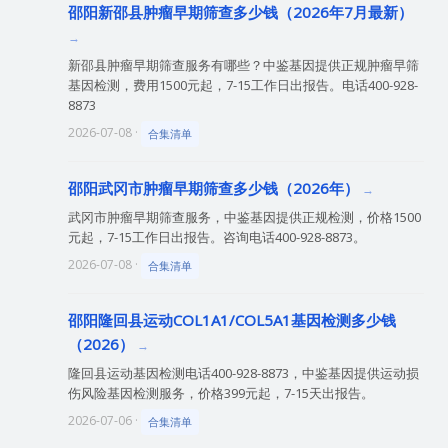
邵阳新邵县肿瘤早期筛查多少钱（2026年7月最新）
新邵县肿瘤早期筛查服务有哪些？中鉴基因提供正规肿瘤早筛
基因检测，费用1500元起，7-15工作日出报告。电话400-928-
8873
2026-07-08 ·
合集清单
邵阳武冈市肿瘤早期筛查多少钱（2026年）
武冈市肿瘤早期筛查服务，中鉴基因提供正规检测，价格1500
元起，7-15工作日出报告。咨询电话400-928-8873。
2026-07-08 ·
合集清单
邵阳隆回县运动COL1A1/COL5A1基因检测多少钱
（2026）
隆回县运动基因检测电话400-928-8873，中鉴基因提供运动损
伤风险基因检测服务，价格399元起，7-15天出报告。
2026-07-06 ·
合集清单