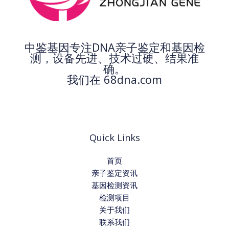
中鉴基因专注DNA亲子鉴定和基因检
测，设备先进、技术过硬、结果准
确。
我们在 68dna.com
Quick Links
首页
亲子鉴定资讯
基因检测资讯
检测项目
关于我们
联系我们