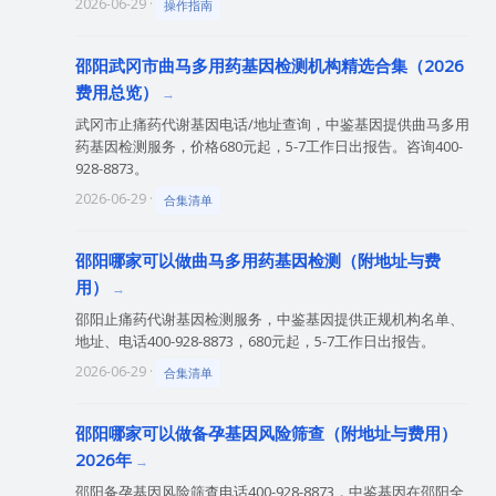
2026-06-29 ·
操作指南
邵阳武冈市曲马多用药基因检测机构精选合集（2026
费用总览）
武冈市止痛药代谢基因电话/地址查询，中鉴基因提供曲马多用
药基因检测服务，价格680元起，5-7工作日出报告。咨询400-
928-8873。
2026-06-29 ·
合集清单
邵阳哪家可以做曲马多用药基因检测（附地址与费
用）
邵阳止痛药代谢基因检测服务，中鉴基因提供正规机构名单、
地址、电话400-928-8873，680元起，5-7工作日出报告。
2026-06-29 ·
合集清单
邵阳哪家可以做备孕基因风险筛查（附地址与费用）
2026年
邵阳备孕基因风险筛查电话400-928-8873，中鉴基因在邵阳全