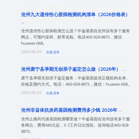
沧州九大遗传性心脏病检测机构清单（2026价格表）
沧州遗传性心脏病检测怎么选？中鉴基因在沧州设有多个服务
网点，可预约采样、邮寄送检。电话400-928-8873，微信
huawei-068。
2026-06-29 ·
合集清单
沧州肃宁县孕期无创亲子鉴定怎么做（2026年）
肃宁县孕期无创亲子鉴定服务，中鉴基因提供正规机构名单、
价格及预约方式。电话：400-928-8873，微信：huawei-068。
2026-06-29 ·
合集清单
沧州非甾体抗炎药基因检测费用多少钱 2026年
沧州止痛药代谢基因检测哪里做？中鉴基因在沧州设有多个服
务网点，费用680元起，5-7工作日出报告。咨询电话400-928-
8873。