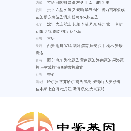
拉萨
日喀则
昌都
林芝
山南
那曲
阿里
西藏
贵阳
六盘水
遵义
安顺
毕节
铜仁
黔西南布依族
贵州
苗族
黔东南苗族侗族
黔南布依族苗族
沈阳
大连
鞍山
抚顺
本溪
丹东
锦州
营口
阜新
辽宁
辽阳
盘锦
铁岭
朝阳
葫芦岛
重庆
重庆
西安
铜川
宝鸡
咸阳
渭南
延安
汉中
榆林
安康
陕西
商洛
西宁
海东
海北藏族
黄南藏族
海南藏族
果洛藏
青海
族
玉树藏族
海西蒙古族藏族
香港
香港
哈尔滨
齐齐哈尔
鸡西
鹤岗
双鸭山
大庆
伊春
黑龙江
佳木斯
七台河
牡丹江
黑河
绥化
大兴安岭