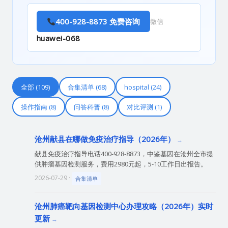
400-928-8873 免费咨询
微信
huawei-068
全部 (109)
合集清单 (68)
hospital (24)
操作指南 (8)
问答科普 (8)
对比评测 (1)
沧州献县在哪做免疫治疗指导（2026年）
献县免疫治疗指导电话400-928-8873，中鉴基因在沧州全市提
供肿瘤基因检测服务，费用2980元起，5-10工作日出报告。
2026-07-29 ·
合集清单
沧州肺癌靶向基因检测中心办理攻略（2026年）实时
更新