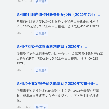
2026-07-03 ·
合集清单
沧州前列腺癌遗传风险费用多少钱（2026年7月）
沧州前列腺癌遗传风险检测服务，中鉴基因提供正规机构名
单，2200元起，7-15工作日出报告。咨询电话400-928-8873
2026-07-02 ·
合集清单
沧州孕期染色体筛查机构信息（2026年）
沧州孕期染色体筛查电话/地址一览，中鉴基因提供无创产前基
因检测(NIPT)，780元起，5-10工作日出报告。咨询400-928-
8873。
2026-07-02 ·
合集清单
沧州亲子鉴定报告多久能拿到？2026年实操手册
沧州亲子鉴定报告多久能拿到？本文提供2026年最新办理流
程、费用及周期速查，含沧州新华区、运河区等本地受理路
径。
2026-06-29 ·
操作指南