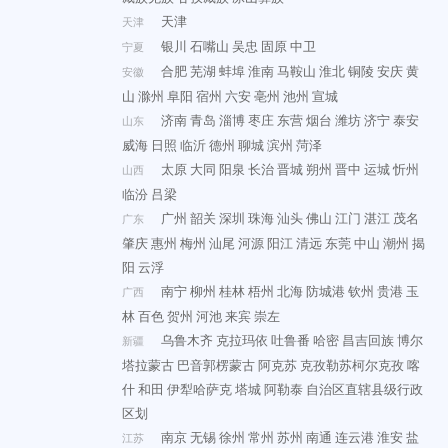
天津
天津
银川
石嘴山
吴忠
固原
中卫
宁夏
合肥
芜湖
蚌埠
淮南
马鞍山
淮北
铜陵
安庆
黄
安徽
山
滁州
阜阳
宿州
六安
亳州
池州
宣城
济南
青岛
淄博
枣庄
东营
烟台
潍坊
济宁
泰安
山东
威海
日照
临沂
德州
聊城
滨州
菏泽
太原
大同
阳泉
长治
晋城
朔州
晋中
运城
忻州
山西
临汾
吕梁
广州
韶关
深圳
珠海
汕头
佛山
江门
湛江
茂名
广东
肇庆
惠州
梅州
汕尾
河源
阳江
清远
东莞
中山
潮州
揭
阳
云浮
南宁
柳州
桂林
梧州
北海
防城港
钦州
贵港
玉
广西
林
百色
贺州
河池
来宾
崇左
乌鲁木齐
克拉玛依
吐鲁番
哈密
昌吉回族
博尔
新疆
塔拉蒙古
巴音郭楞蒙古
阿克苏
克孜勒苏柯尔克孜
喀
什
和田
伊犁哈萨克
塔城
阿勒泰
自治区直辖县级行政
区划
南京
无锡
徐州
常州
苏州
南通
连云港
淮安
盐
江苏