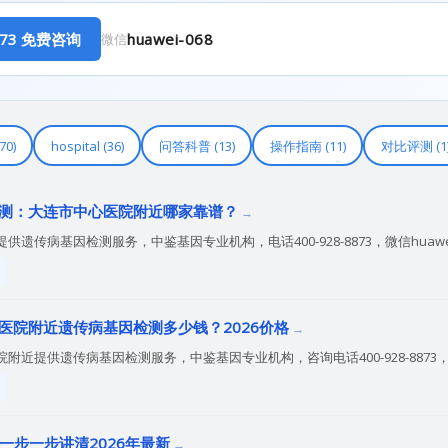
8873 免费咨询
huawei-068
微信
0)
hospital (36)
问答科普 (13)
操作指南 (11)
对比评测 (1
测：大连市中心医院附近哪家靠谱？
遗传病基因检测服务，中鉴基因专业机构，电话400-928-8873，微信huawei
医院附近遗传病基因检测多少钱？2026价格
近提供遗传病基因检测服务，中鉴基因专业机构，咨询电话400-928-8873，微信
一步一步讲清2026年最新