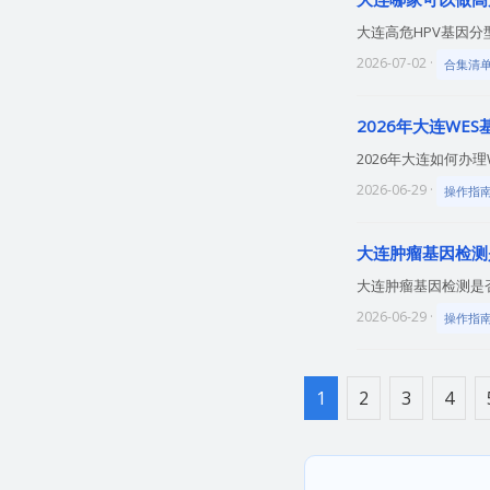
大连高危HPV基因分型
2026-07-02 ·
合集清
2026年大连WE
2026年大连如何
2026-06-29 ·
操作指
大连肿瘤基因检测
大连肿瘤基因检测是
2026-06-29 ·
操作指
1
2
3
4