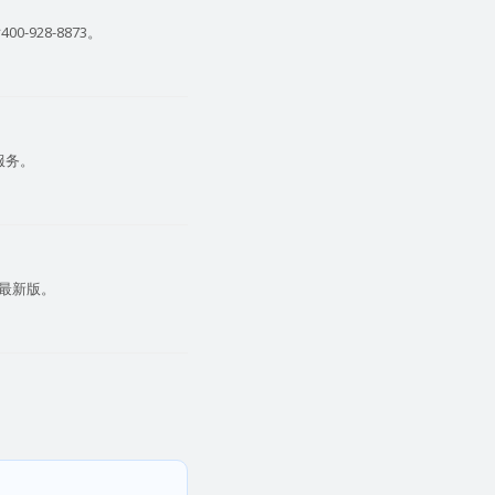
928-8873。
服务。
月最新版。