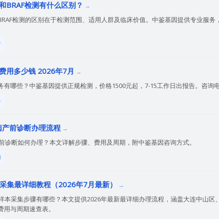
和BRAF检测有什么区别？
RAF检测的区别在于检测范围、适用人群及临床价值。中鉴基因提供专业服务，电话4
普
用多少钱 2026年7月
哪些？中鉴基因提供正规检测，价格1500元起，7-15工作日出报告。咨询电话400
单
传病产前诊断办理流程
病产前诊断如何办理？本文详解步骤、费用及周期，附中鉴基因咨询方式。
南
采集最详细教程（2026年7月最新）
的样本采集步骤有哪些？本文提供2026年最新最详细办理流程，涵盖大连中山区
费用与周期速查表。