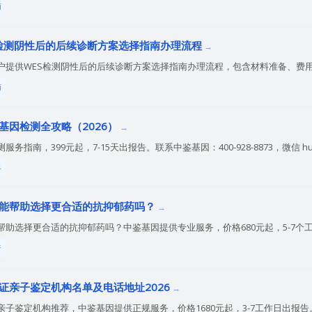
南
ES检测阴性后的后续诊断方案选择指南办理流程
户提供WES检测阴性后的后续诊断方案选择指南办理流程，包含材料准备、费
南
基因检测全攻略（2026）
指南，399元起，7-15天出报告。联系中鉴基因：400-928-8873，微信 huaw
单
能帮助选择更合适的抗抑郁药吗？
帮助选择更合适的抗抑郁药吗？中鉴基因提供专业服务，价格680元起，5-7个
普
证亲子鉴定机构名单及电话地址2026
鉴定机构推荐，中鉴基因提供正规服务，价格1680元起，3-7工作日出报告。咨询电