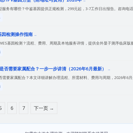
服务有哪些？中鉴基因提供正规检测，299元起，3-7工作日出报告。咨询电话400-
单
S基因检测操作指南
办理WES基因检测？流程、费用、周期及本地服务详情，提供全外显子测序临床版
南
是否需要家属配合？一步一步讲清（2026年6月最新）
否需要家属配合？本文详细讲解办理流程、所需材料、费用与周期，2026年6
南
5
6
7
下一页 →