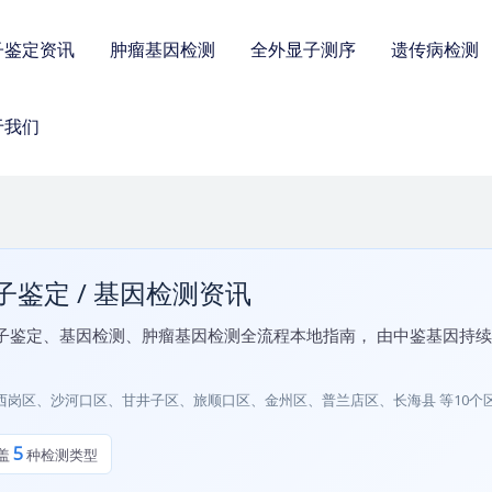
子鉴定资讯
肿瘤基因检测
全外显子测序
遗传病检测
于我们
子鉴定 / 基因检测资讯
子鉴定、基因检测、肿瘤基因检测全流程本地指南， 由中鉴基因持
岗区、沙河口区、甘井子区、旅顺口区、金州区、普兰店区、长海县 等10个
5
盖
种检测类型