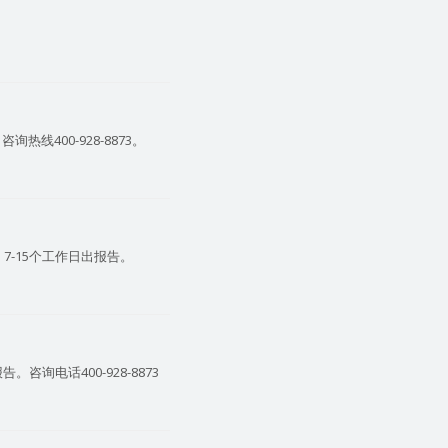
400-928-8873。
-15个工作日出报告。
询电话400-928-8873