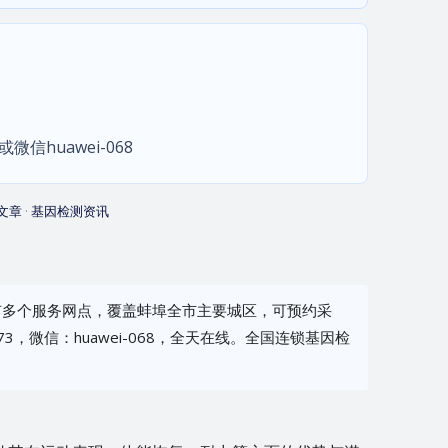
微信huawei-068
文章
·
基因检测资讯
有多个服务网点，覆盖蚌埠全市主要城区，可预约采
73，微信：huawei-068，全天在线。全国连锁基因检