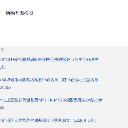
药物基因检测
免费咨询电话 : 400-
928-8873
章
蚌埠19家光敏感基因检测中心办理攻略（附中心联系方
式）
蚌埠健康风险基因检测中心名单（附中心地址汇总名单
2026）
淮上区营养代谢基因MTHFR/MTRR检测费用多少钱2026
年
蚌山区三大营养代谢基因专业机构总览（2026年6月）