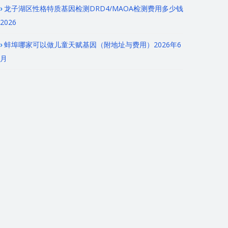
龙子湖区性格特质基因检测DRD4/MAOA检测费用多少钱
2026
蚌埠哪家可以做儿童天赋基因（附地址与费用）2026年6
月