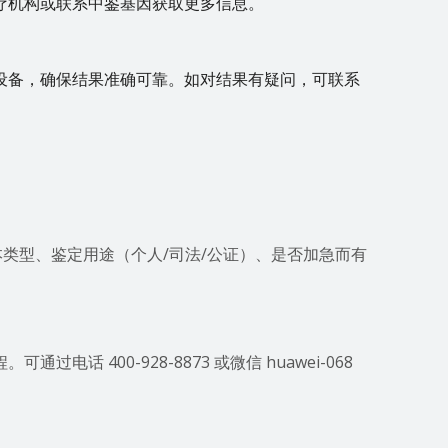
疗机构或联系中鉴基因获取更多信息。
设备，确保结果准确可靠。如对结果有疑问，可联系
本类型、鉴定用途（个人/司法/公证）、是否加急而有
话 400-928-8873 或微信 huawei-068