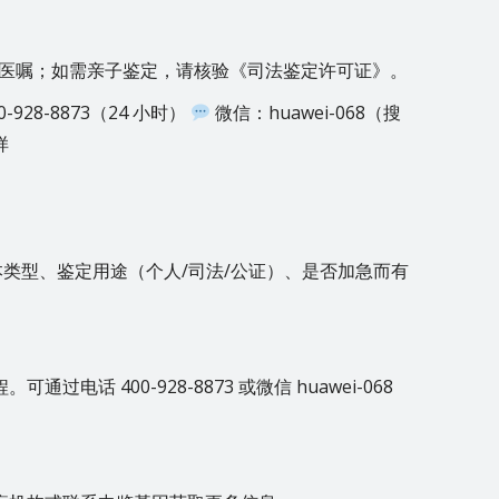
医嘱；如需亲子鉴定，请核验《司法鉴定许可证》。
-928-8873（24 小时）
微信：huawei-068（搜
样
本类型、鉴定用途（个人/司法/公证）、是否加急而有
话 400-928-8873 或微信 huawei-068