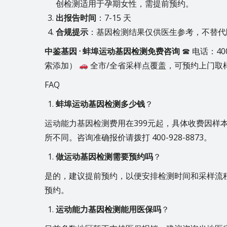
创检测适用于孕期女性，需提前预约。
出报告时间
：7-15 天
合规提示
：基因检测结果仅供医生参考，不替代
中鉴基因 · 蚌埠运动基因检测免费咨询
☎ 电话：400
索添加）
全市/全省采样点覆盖，可预约上门取
FAQ
蚌埠运动基因检测多少钱
？
运动能力基因检测费用在399元起，具体收费因样
所不同。咨询准确报价请拨打 400-928-8873。
做运动基因检测需要预约吗
？
是的，建议提前预约，以便安排检测时间和采样流程。可通过电
预约。
运动能力基因检测能用医保吗
？