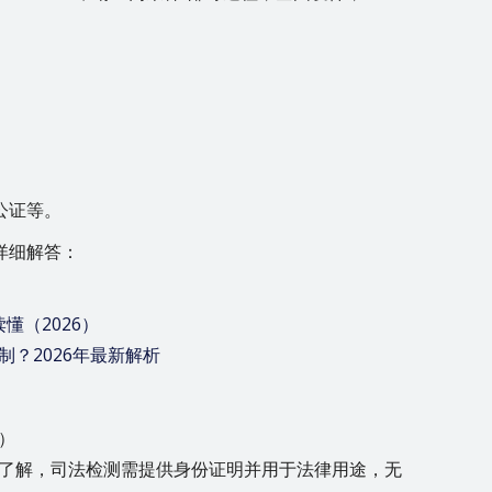
）
公证等。
详细解答：
懂（2026）
？2026年最新解析
）
了解，司法检测需提供身份证明并用于法律用途，无