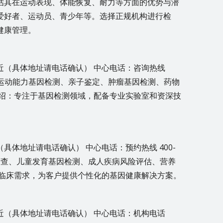
估其在运动表现、体能恢复、耐力等方面的优势与潜
爱好者、运动员、青少年等。选择正规机构进行检
健康管理。
近（具体地址请电话确认） 中心电话：咨询热线
 业务范围：运动能力基因检测、亲子鉴定、肿瘤基因检测、药物
介绍：专注于基因检测领域，配备专业实验室和资深技
体地址请电话确认） 中心电话：预约热线 400-
传病筛查、儿童发育基因检测、成人疾病风险评估、营养
合临床需求，为客户提供个性化的基因健康解决方案。
近（具体地址请电话确认） 中心电话：机构电话