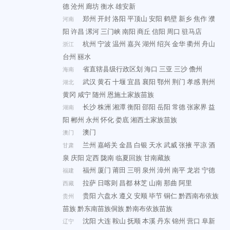
德
沧州
廊坊
衡水
雄安新
郑州
开封
洛阳
平顶山
安阳
鹤壁
新乡
焦作
濮
河南
阳
许昌
漯河
三门峡
南阳
商丘
信阳
周口
驻马店
杭州
宁波
温州
嘉兴
湖州
绍兴
金华
衢州
舟山
浙江
台州
丽水
省直辖县级行政区划
海口
三亚
三沙
儋州
海南
武汉
黄石
十堰
宜昌
襄阳
鄂州
荆门
孝感
荆州
湖北
黄冈
咸宁
随州
恩施土家族苗族
长沙
株洲
湘潭
衡阳
邵阳
岳阳
常德
张家界
益
湖南
阳
郴州
永州
怀化
娄底
湘西土家族苗族
澳门
澳门
兰州
嘉峪关
金昌
白银
天水
武威
张掖
平凉
酒
甘肃
泉
庆阳
定西
陇南
临夏回族
甘南藏族
福州
厦门
莆田
三明
泉州
漳州
南平
龙岩
宁德
福建
拉萨
日喀则
昌都
林芝
山南
那曲
阿里
西藏
贵阳
六盘水
遵义
安顺
毕节
铜仁
黔西南布依族
贵州
苗族
黔东南苗族侗族
黔南布依族苗族
沈阳
大连
鞍山
抚顺
本溪
丹东
锦州
营口
阜新
辽宁