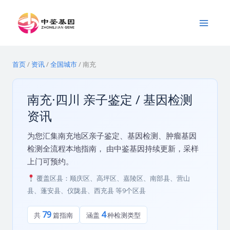
跳
Main
至
Menu
内
容
首页
/
资讯
/
全国城市
/
南充
南充·四川 亲子鉴定 / 基因检测
资讯
为您汇集南充地区亲子鉴定、基因检测、肿瘤基因
检测全流程本地指南， 由中鉴基因持续更新，采样
上门可预约。
覆盖区县：顺庆区、高坪区、嘉陵区、南部县、营山
县、蓬安县、仪陇县、西充县 等9个区县
79
4
共
篇指南
涵盖
种检测类型