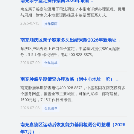
南充亲子鉴定操作指南2026年最新
南充亲子鉴定能否用于司法调查？本指南详解办理流程、费用
与周期，附南充本地受理路径及中鉴基因联系方式。
2026-07-15 ·
操作指南
南充顺庆区亲子鉴定多久出结果附2026年新地址
顺庆区户籍办理上户口亲子鉴定，中鉴基因提供980元起服
务，3-5工作日出报告，电话400-928-8873。
2026-07-09 ·
合集清单
南充肿瘤早期筛查办理攻略（附中心地址一览）
南充肿瘤早期筛查电话400-928-8873，中鉴基因在南充设有多
个服务网点，覆盖全市主要城区，可预约采样、邮寄送检。
1500元起，7-15工作日出报告。
2026-07-08 ·
合集清单
南充嘉陵区运动后恢复能力基因检测公司整理（2026
年7月）