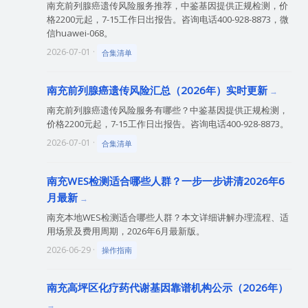
南充前列腺癌遗传风险服务推荐，中鉴基因提供正规检测，价
格2200元起，7-15工作日出报告。咨询电话400-928-8873，微
信huawei-068。
2026-07-01 ·
合集清单
南充前列腺癌遗传风险汇总（2026年）实时更新
南充前列腺癌遗传风险服务有哪些？中鉴基因提供正规检测，
价格2200元起，7-15工作日出报告。咨询电话400-928-8873。
2026-07-01 ·
合集清单
南充WES检测适合哪些人群？一步一步讲清2026年6
月最新
南充本地WES检测适合哪些人群？本文详细讲解办理流程、适
用场景及费用周期，2026年6月最新版。
2026-06-29 ·
操作指南
南充高坪区化疗药代谢基因靠谱机构公示（2026年）