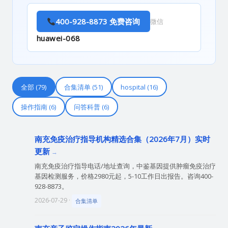
400-928-8873 免费咨询
微信
huawei-068
全部 (79)
合集清单 (51)
hospital (16)
操作指南 (6)
问答科普 (6)
南充免疫治疗指导机构精选合集（2026年7月）实时
更新
南充免疫治疗指导电话/地址查询，中鉴基因提供肿瘤免疫治疗
基因检测服务，价格2980元起，5-10工作日出报告。咨询400-
928-8873。
2026-07-29 ·
合集清单