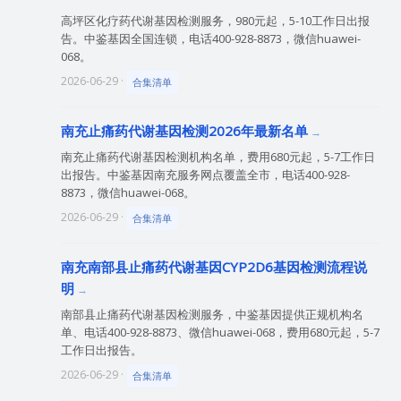
高坪区化疗药代谢基因检测服务，980元起，5-10工作日出报
告。中鉴基因全国连锁，电话400-928-8873，微信huawei-
068。
2026-06-29 ·
合集清单
南充止痛药代谢基因检测2026年最新名单
南充止痛药代谢基因检测机构名单，费用680元起，5-7工作日
出报告。中鉴基因南充服务网点覆盖全市，电话400-928-
8873，微信huawei-068。
2026-06-29 ·
合集清单
南充南部县止痛药代谢基因CYP2D6基因检测流程说
明
南部县止痛药代谢基因检测服务，中鉴基因提供正规机构名
单、电话400-928-8873、微信huawei-068，费用680元起，5-7
工作日出报告。
2026-06-29 ·
合集清单