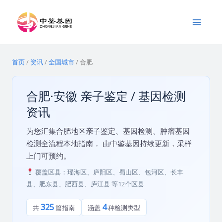
跳
Main
至
Menu
内
容
首页
/
资讯
/
全国城市
/
合肥
合肥·安徽 亲子鉴定 / 基因检测
资讯
为您汇集合肥地区亲子鉴定、基因检测、肿瘤基因
检测全流程本地指南， 由中鉴基因持续更新，采样
上门可预约。
覆盖区县：瑶海区、庐阳区、蜀山区、包河区、长丰
县、肥东县、肥西县、庐江县 等12个区县
325
4
共
篇指南
涵盖
种检测类型