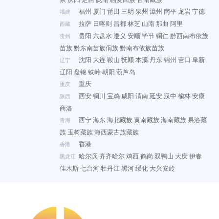
福州
厦门
莆田
三明
泉州
漳州
南平
龙岩
宁德
福建
拉萨
日喀则
昌都
林芝
山南
那曲
阿里
西藏
贵阳
六盘水
遵义
安顺
毕节
铜仁
黔西南布依族
贵州
苗族
黔东南苗族侗族
黔南布依族苗族
沈阳
大连
鞍山
抚顺
本溪
丹东
锦州
营口
阜新
辽宁
辽阳
盘锦
铁岭
朝阳
葫芦岛
重庆
重庆
西安
铜川
宝鸡
咸阳
渭南
延安
汉中
榆林
安康
陕西
商洛
西宁
海东
海北藏族
黄南藏族
海南藏族
果洛藏
青海
族
玉树藏族
海西蒙古族藏族
香港
香港
哈尔滨
齐齐哈尔
鸡西
鹤岗
双鸭山
大庆
伊春
黑龙江
佳木斯
七台河
牡丹江
黑河
绥化
大兴安岭