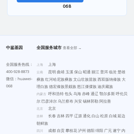
068
中鉴基因
全国服务城市
查看全部 →
全国服务热线：
上海
上海
400-928-8873
昆明
曲靖
玉溪
保山
昭通
丽江
普洱
临沧
楚雄
云南
微信：huawei-
彝族
红河哈尼族彝族
文山壮族苗族
西双版纳傣族
大
068
理白族
德宏傣族景颇族
怒江傈僳族
迪庆藏族
呼和浩特
包头
乌海
赤峰
通辽
鄂尔多斯
呼伦贝
内蒙古
尔
巴彦淖尔
乌兰察布
兴安
锡林郭勒
阿拉善
北京
北京
长春
吉林
四平
辽源
通化
白山
松原
白城
延边
吉林
朝鲜族
成都
自贡
攀枝花
泸州
德阳
绵阳
广元
遂宁
内
四川