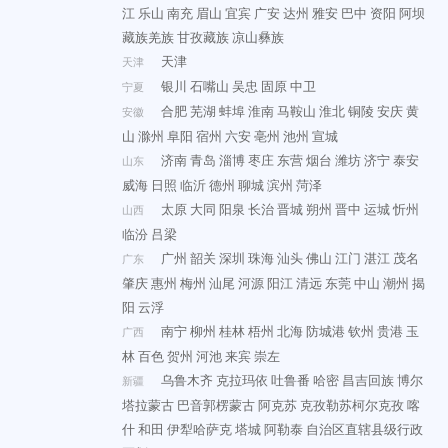
江
乐山
南充
眉山
宜宾
广安
达州
雅安
巴中
资阳
阿坝
藏族羌族
甘孜藏族
凉山彝族
天津
天津
银川
石嘴山
吴忠
固原
中卫
宁夏
合肥
芜湖
蚌埠
淮南
马鞍山
淮北
铜陵
安庆
黄
安徽
山
滁州
阜阳
宿州
六安
亳州
池州
宣城
济南
青岛
淄博
枣庄
东营
烟台
潍坊
济宁
泰安
山东
威海
日照
临沂
德州
聊城
滨州
菏泽
太原
大同
阳泉
长治
晋城
朔州
晋中
运城
忻州
山西
临汾
吕梁
广州
韶关
深圳
珠海
汕头
佛山
江门
湛江
茂名
广东
肇庆
惠州
梅州
汕尾
河源
阳江
清远
东莞
中山
潮州
揭
阳
云浮
南宁
柳州
桂林
梧州
北海
防城港
钦州
贵港
玉
广西
林
百色
贺州
河池
来宾
崇左
乌鲁木齐
克拉玛依
吐鲁番
哈密
昌吉回族
博尔
新疆
塔拉蒙古
巴音郭楞蒙古
阿克苏
克孜勒苏柯尔克孜
喀
什
和田
伊犁哈萨克
塔城
阿勒泰
自治区直辖县级行政