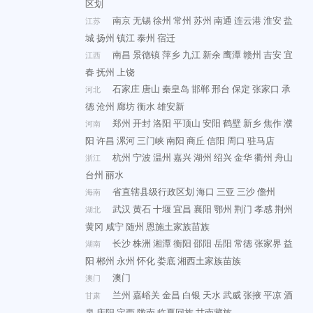
区划
南京
无锡
徐州
常州
苏州
南通
连云港
淮安
盐
江苏
城
扬州
镇江
泰州
宿迁
南昌
景德镇
萍乡
九江
新余
鹰潭
赣州
吉安
宜
江西
春
抚州
上饶
石家庄
唐山
秦皇岛
邯郸
邢台
保定
张家口
承
河北
德
沧州
廊坊
衡水
雄安新
郑州
开封
洛阳
平顶山
安阳
鹤壁
新乡
焦作
濮
河南
阳
许昌
漯河
三门峡
南阳
商丘
信阳
周口
驻马店
杭州
宁波
温州
嘉兴
湖州
绍兴
金华
衢州
舟山
浙江
台州
丽水
省直辖县级行政区划
海口
三亚
三沙
儋州
海南
武汉
黄石
十堰
宜昌
襄阳
鄂州
荆门
孝感
荆州
湖北
黄冈
咸宁
随州
恩施土家族苗族
长沙
株洲
湘潭
衡阳
邵阳
岳阳
常德
张家界
益
湖南
阳
郴州
永州
怀化
娄底
湘西土家族苗族
澳门
澳门
兰州
嘉峪关
金昌
白银
天水
武威
张掖
平凉
酒
甘肃
泉
庆阳
定西
陇南
临夏回族
甘南藏族