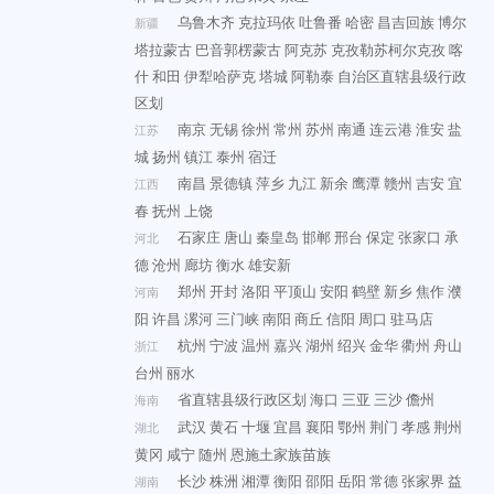
乌鲁木齐
克拉玛依
吐鲁番
哈密
昌吉回族
博尔
新疆
塔拉蒙古
巴音郭楞蒙古
阿克苏
克孜勒苏柯尔克孜
喀
什
和田
伊犁哈萨克
塔城
阿勒泰
自治区直辖县级行政
区划
南京
无锡
徐州
常州
苏州
南通
连云港
淮安
盐
江苏
城
扬州
镇江
泰州
宿迁
南昌
景德镇
萍乡
九江
新余
鹰潭
赣州
吉安
宜
江西
春
抚州
上饶
石家庄
唐山
秦皇岛
邯郸
邢台
保定
张家口
承
河北
德
沧州
廊坊
衡水
雄安新
郑州
开封
洛阳
平顶山
安阳
鹤壁
新乡
焦作
濮
河南
阳
许昌
漯河
三门峡
南阳
商丘
信阳
周口
驻马店
杭州
宁波
温州
嘉兴
湖州
绍兴
金华
衢州
舟山
浙江
台州
丽水
省直辖县级行政区划
海口
三亚
三沙
儋州
海南
武汉
黄石
十堰
宜昌
襄阳
鄂州
荆门
孝感
荆州
湖北
黄冈
咸宁
随州
恩施土家族苗族
长沙
株洲
湘潭
衡阳
邵阳
岳阳
常德
张家界
益
湖南