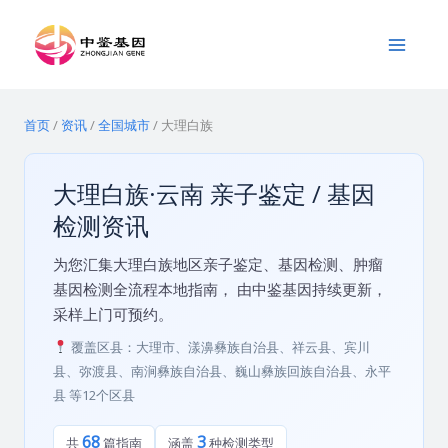
跳
Main
至
Menu
内
容
首页
/
资讯
/
全国城市
/
大理白族
大理白族·云南 亲子鉴定 / 基因
检测资讯
为您汇集大理白族地区亲子鉴定、基因检测、肿瘤
基因检测全流程本地指南， 由中鉴基因持续更新，
采样上门可预约。
覆盖区县：大理市、漾濞彝族自治县、祥云县、宾川
县、弥渡县、南涧彝族自治县、巍山彝族回族自治县、永平
县 等12个区县
68
3
共
篇指南
涵盖
种检测类型