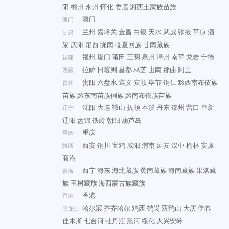
阳
郴州
永州
怀化
娄底
湘西土家族苗族
澳门
澳门
兰州
嘉峪关
金昌
白银
天水
武威
张掖
平凉
酒
甘肃
泉
庆阳
定西
陇南
临夏回族
甘南藏族
福州
厦门
莆田
三明
泉州
漳州
南平
龙岩
宁德
福建
拉萨
日喀则
昌都
林芝
山南
那曲
阿里
西藏
贵阳
六盘水
遵义
安顺
毕节
铜仁
黔西南布依族
贵州
苗族
黔东南苗族侗族
黔南布依族苗族
沈阳
大连
鞍山
抚顺
本溪
丹东
锦州
营口
阜新
辽宁
辽阳
盘锦
铁岭
朝阳
葫芦岛
重庆
重庆
西安
铜川
宝鸡
咸阳
渭南
延安
汉中
榆林
安康
陕西
商洛
西宁
海东
海北藏族
黄南藏族
海南藏族
果洛藏
青海
族
玉树藏族
海西蒙古族藏族
香港
香港
哈尔滨
齐齐哈尔
鸡西
鹤岗
双鸭山
大庆
伊春
黑龙江
佳木斯
七台河
牡丹江
黑河
绥化
大兴安岭