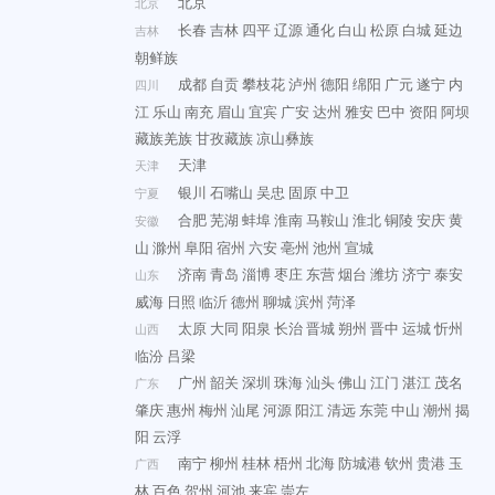
北京
北京
长春
吉林
四平
辽源
通化
白山
松原
白城
延边
吉林
朝鲜族
成都
自贡
攀枝花
泸州
德阳
绵阳
广元
遂宁
内
四川
江
乐山
南充
眉山
宜宾
广安
达州
雅安
巴中
资阳
阿坝
藏族羌族
甘孜藏族
凉山彝族
天津
天津
银川
石嘴山
吴忠
固原
中卫
宁夏
合肥
芜湖
蚌埠
淮南
马鞍山
淮北
铜陵
安庆
黄
安徽
山
滁州
阜阳
宿州
六安
亳州
池州
宣城
济南
青岛
淄博
枣庄
东营
烟台
潍坊
济宁
泰安
山东
威海
日照
临沂
德州
聊城
滨州
菏泽
太原
大同
阳泉
长治
晋城
朔州
晋中
运城
忻州
山西
临汾
吕梁
广州
韶关
深圳
珠海
汕头
佛山
江门
湛江
茂名
广东
肇庆
惠州
梅州
汕尾
河源
阳江
清远
东莞
中山
潮州
揭
阳
云浮
南宁
柳州
桂林
梧州
北海
防城港
钦州
贵港
玉
广西
林
百色
贺州
河池
来宾
崇左