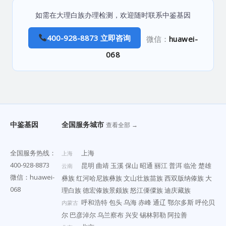
如需在大理白族办理检测，欢迎随时联系中鉴基因
400-928-8873 立即咨询
微信：
huawei-
068
中鉴基因
全国服务城市
查看全部 →
全国服务热线：
上海
上海
400-928-8873
昆明
曲靖
玉溪
保山
昭通
丽江
普洱
临沧
楚雄
云南
微信：huawei-
彝族
红河哈尼族彝族
文山壮族苗族
西双版纳傣族
大
068
理白族
德宏傣族景颇族
怒江傈僳族
迪庆藏族
呼和浩特
包头
乌海
赤峰
通辽
鄂尔多斯
呼伦贝
内蒙古
尔
巴彦淖尔
乌兰察布
兴安
锡林郭勒
阿拉善