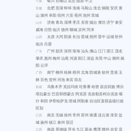
银川
石嘴山
吴忠
固原
中卫
宁夏
合肥
芜湖
蚌埠
淮南
马鞍山
淮北
铜陵
安庆
黄
安徽
山
滁州
阜阳
宿州
六安
亳州
池州
宣城
济南
青岛
淄博
枣庄
东营
烟台
潍坊
济宁
泰安
山东
威海
日照
临沂
德州
聊城
滨州
菏泽
太原
大同
阳泉
长治
晋城
朔州
晋中
运城
忻州
山西
临汾
吕梁
广州
韶关
深圳
珠海
汕头
佛山
江门
湛江
茂名
广东
肇庆
惠州
梅州
汕尾
河源
阳江
清远
东莞
中山
潮州
揭
阳
云浮
南宁
柳州
桂林
梧州
北海
防城港
钦州
贵港
玉
广西
林
百色
贺州
河池
来宾
崇左
乌鲁木齐
克拉玛依
吐鲁番
哈密
昌吉回族
博尔
新疆
塔拉蒙古
巴音郭楞蒙古
阿克苏
克孜勒苏柯尔克孜
喀
什
和田
伊犁哈萨克
塔城
阿勒泰
自治区直辖县级行政
区划
南京
无锡
徐州
常州
苏州
南通
连云港
淮安
盐
江苏
城
扬州
镇江
泰州
宿迁
南昌
景德镇
萍乡
九江
新余
鹰潭
赣州
吉安
宜
江西