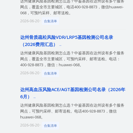
达州健康风险基因检测怎么选？中鉴基因在达州设有多个服务
网点，覆盖全市主要城区，电话400-928-8873，微信huawei-
068，可预约采样、邮寄送检。
2026-06-20 ·
合集清单
达州骨质疏松风险VDR/LRP5基因检测公司名录
（2026费用汇总）
达州健康风险基因检测怎么选？中鉴基因在达州设有多个服务
网点，覆盖全市主要城区，可预约采样、邮寄送检。电话：
400-928-8873，微信：huawei-068。
2026-06-20 ·
合集清单
达州高血压风险ACE/AGT基因检测公司名录（2026年
6月）
达州健康风险基因检测怎么选？中鉴基因在达州设有多个服务
网点，可预约采样、邮寄送检。电话400-928-8873，微信
huawei-068。
2026-06-20 ·
合集清单