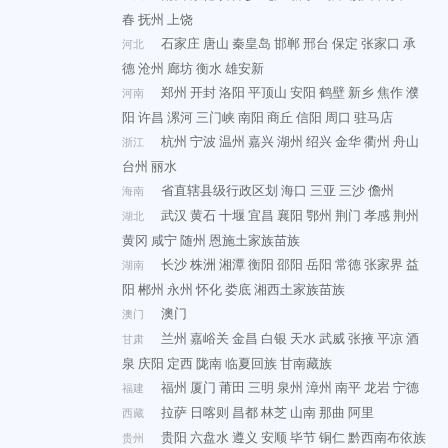
春
抚州
上饶
石家庄
唐山
秦皇岛
邯郸
邢台
保定
张家口
承
河北
德
沧州
廊坊
衡水
雄安新
郑州
开封
洛阳
平顶山
安阳
鹤壁
新乡
焦作
濮
河南
阳
许昌
漯河
三门峡
南阳
商丘
信阳
周口
驻马店
杭州
宁波
温州
嘉兴
湖州
绍兴
金华
衢州
舟山
浙江
台州
丽水
省直辖县级行政区划
海口
三亚
三沙
儋州
海南
武汉
黄石
十堰
宜昌
襄阳
鄂州
荆门
孝感
荆州
湖北
黄冈
咸宁
随州
恩施土家族苗族
长沙
株洲
湘潭
衡阳
邵阳
岳阳
常德
张家界
益
湖南
阳
郴州
永州
怀化
娄底
湘西土家族苗族
澳门
澳门
兰州
嘉峪关
金昌
白银
天水
武威
张掖
平凉
酒
甘肃
泉
庆阳
定西
陇南
临夏回族
甘南藏族
福州
厦门
莆田
三明
泉州
漳州
南平
龙岩
宁德
福建
拉萨
日喀则
昌都
林芝
山南
那曲
阿里
西藏
贵阳
六盘水
遵义
安顺
毕节
铜仁
黔西南布依族
贵州