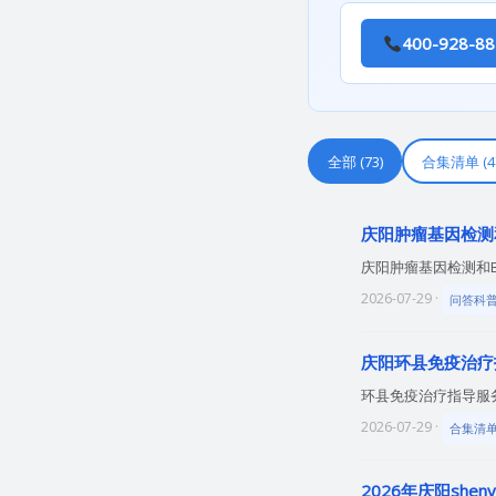
400-928-
全部 (73)
合集清单 (4
庆阳肿瘤基因检测
庆阳肿瘤基因检测和BR
2026-07-29 ·
问答科
庆阳环县免疫治疗
环县免疫治疗指导服务，
2026-07-29 ·
合集清
2026年庆阳sh