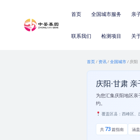
跳
至
首页
全国城市服务
亲
内
容
联系我们
检测项目
关
首页
/
资讯
/
全国城市
/
庆阳
庆阳·甘肃 亲
为您汇集庆阳地区亲
约。
覆盖区县：西峰区、
73
共
篇指南
涵