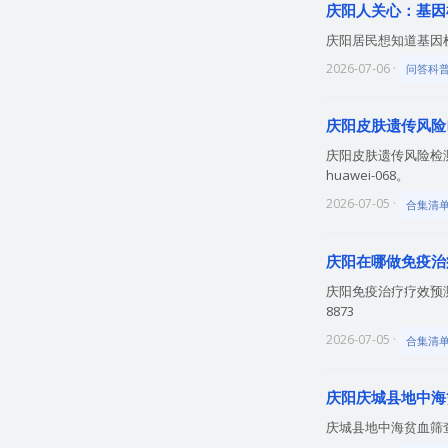
庆阳人关心：基因
庆阳居民想知道基因检测
2026-07-06 ·
问答科
庆阳皮肤遗传风险M
庆阳皮肤遗传风险检测哪
huawei-068。
2026-07-05 ·
合集清
庆阳在哪做免疫治
庆阳免疫治疗疗效预测服
8873
2026-07-05 ·
合集清
庆阳庆城县地中海
庆城县地中海贫血筛查可