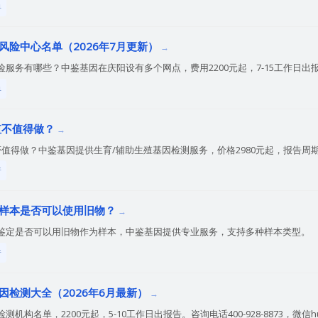
单
风险中心名单（2026年7月更新）
务有哪些？中鉴基因在庆阳设有多个网点，费用2200元起，7-15工作日出报告。电
单
测值不值得做？
是否值得做？中鉴基因提供生育/辅助生殖基因检测服务，价格2980元起，报告周期
普
样本是否可以使用旧物？
鉴定是否可以用旧物作为样本，中鉴基因提供专业服务，支持多种样本类型。
普
因检测大全（2026年6月最新）
构名单，2200元起，5-10工作日出报告。咨询电话400-928-8873，微信hua