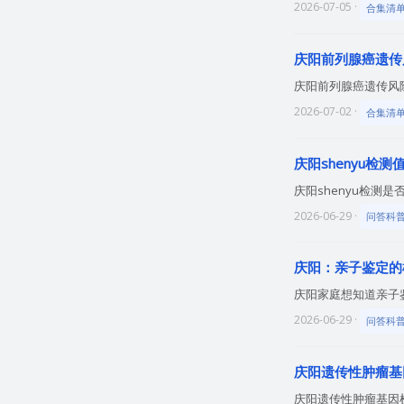
2026-07-05 ·
合集清
庆阳前列腺癌遗传
庆阳前列腺癌遗传风险服
2026-07-02 ·
合集清
庆阳shenyu检
庆阳shenyu检测
2026-06-29 ·
问答科
庆阳：亲子鉴定的
庆阳家庭想知道亲子
2026-06-29 ·
问答科
庆阳遗传性肿瘤基
庆阳遗传性肿瘤基因检测机