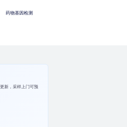
药物基因检测
免费咨询电话 : 400-
928-8873
续更新，采样上门可预