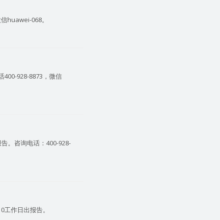
uawei-068。
-928-8873，微信
。咨询电话：400-928-
-10工作日出报告。