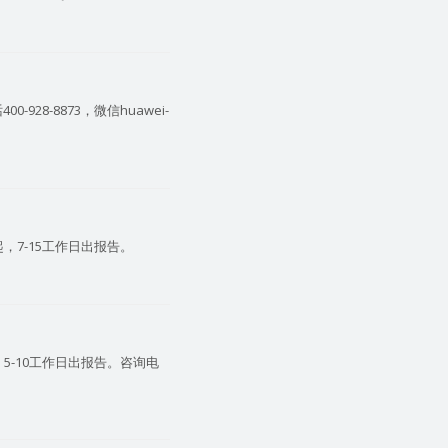
28-8873，微信huawei-
起，7-15工作日出报告。
5-10工作日出报告。咨询电