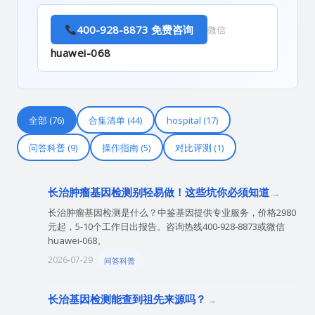
400-928-8873 免费咨询
微信
huawei-068
全部 (76)
合集清单 (44)
hospital (17)
问答科普 (9)
操作指南 (5)
对比评测 (1)
长治肿瘤基因检测别轻易做！这些坑你必须知道
长治肿瘤基因检测是什么？中鉴基因提供专业服务，价格2980
元起，5-10个工作日出报告。咨询热线400-928-8873或微信
huawei-068。
2026-07-29 ·
问答科普
长治基因检测能查到祖先来源吗？