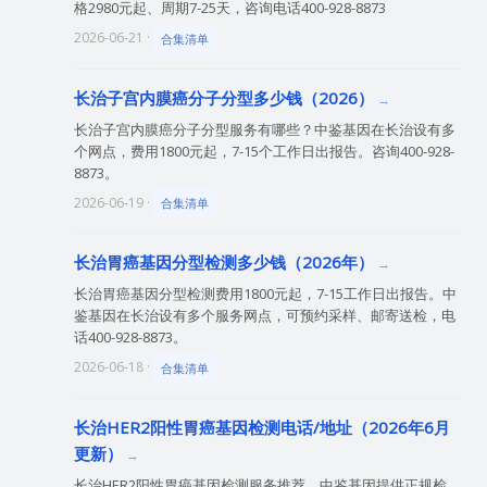
格2980元起、周期7-25天，咨询电话400-928-8873
2026-06-21 ·
合集清单
长治子宫内膜癌分子分型多少钱（2026）
长治子宫内膜癌分子分型服务有哪些？中鉴基因在长治设有多
个网点，费用1800元起，7-15个工作日出报告。咨询400-928-
8873。
2026-06-19 ·
合集清单
长治胃癌基因分型检测多少钱（2026年）
长治胃癌基因分型检测费用1800元起，7-15工作日出报告。中
鉴基因在长治设有多个服务网点，可预约采样、邮寄送检，电
话400-928-8873。
2026-06-18 ·
合集清单
长治HER2阳性胃癌基因检测电话/地址（2026年6月
更新）
长治HER2阳性胃癌基因检测服务推荐，中鉴基因提供正规检