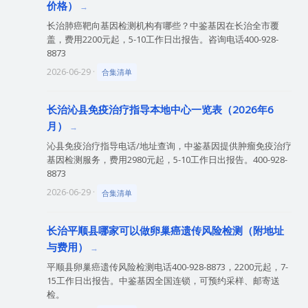
价格）
长治肺癌靶向基因检测机构有哪些？中鉴基因在长治全市覆
盖，费用2200元起，5-10工作日出报告。咨询电话400-928-
8873
2026-06-29 ·
合集清单
长治沁县免疫治疗指导本地中心一览表（2026年6
月）
沁县免疫治疗指导电话/地址查询，中鉴基因提供肿瘤免疫治疗
基因检测服务，费用2980元起，5-10工作日出报告。400-928-
8873
2026-06-29 ·
合集清单
长治平顺县哪家可以做卵巢癌遗传风险检测（附地址
与费用）
平顺县卵巢癌遗传风险检测电话400-928-8873，2200元起，7-
15工作日出报告。中鉴基因全国连锁，可预约采样、邮寄送
检。