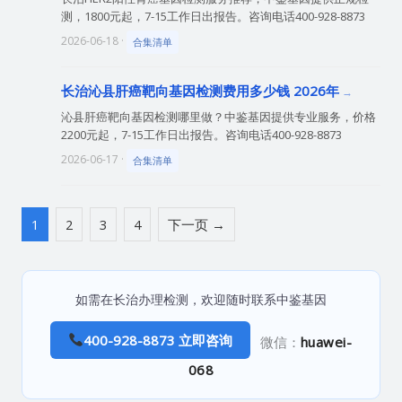
测，1800元起，7-15工作日出报告。咨询电话400-928-8873
2026-06-18 ·
合集清单
长治沁县肝癌靶向基因检测费用多少钱 2026年
沁县肝癌靶向基因检测哪里做？中鉴基因提供专业服务，价格
2200元起，7-15工作日出报告。咨询电话400-928-8873
2026-06-17 ·
合集清单
1
2
3
4
下一页 →
如需在长治办理检测，欢迎随时联系中鉴基因
400-928-8873 立即咨询
微信：
huawei-
068