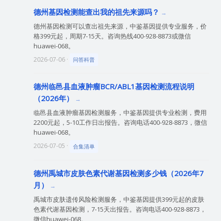
德州基因检测能查出我的祖先来源吗？
德州基因检测可以查出祖先来源，中鉴基因提供专业服务，价
格399元起，周期7-15天。咨询热线400-928-8873或微信
huawei-068。
2026-07-06 ·
问答科普
德州临邑县血液肿瘤BCR/ABL1基因检测流程说明
（2026年）
临邑县血液肿瘤基因检测服务，中鉴基因提供专业检测，费用
2200元起，5-10工作日出报告。咨询电话400-928-8873，微信
huawei-068。
2026-07-05 ·
合集清单
德州禹城市皮肤色素代谢基因检测多少钱（2026年7
月）
禹城市皮肤遗传风险检测服务，中鉴基因提供399元起的皮肤
色素代谢基因检测，7-15天出报告。咨询电话400-928-8873，
微信huawei-068。