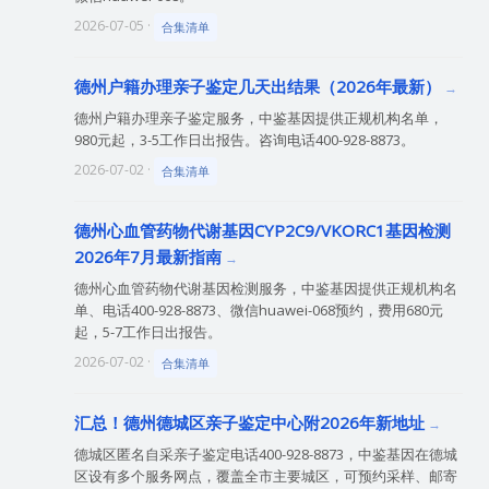
2026-07-05 ·
合集清单
德州户籍办理亲子鉴定几天出结果（2026年最新）
德州户籍办理亲子鉴定服务，中鉴基因提供正规机构名单，
980元起，3-5工作日出报告。咨询电话400-928-8873。
2026-07-02 ·
合集清单
德州心血管药物代谢基因CYP2C9/VKORC1基因检测
2026年7月最新指南
德州心血管药物代谢基因检测服务，中鉴基因提供正规机构名
单、电话400-928-8873、微信huawei-068预约，费用680元
起，5-7工作日出报告。
2026-07-02 ·
合集清单
汇总！德州德城区亲子鉴定中心附2026年新地址
德城区匿名自采亲子鉴定电话400-928-8873，中鉴基因在德城
区设有多个服务网点，覆盖全市主要城区，可预约采样、邮寄