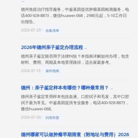
德州免疫治疗指导服务，中鉴基因提供肿瘤基因检测服务，电
话400-928-8873，微信huawei-068，2980元起，5-10工作日
出报告。
2026-07-29 ·
合集清单
2026年德州亲子鉴定办理流程
德州亲子鉴定能否用于法律纠纷？本指南详解如何办理，包含
材料、费用、周期及本地受理路径，适合家庭参考。
2026-07-15 ·
操作指南
德州：亲子鉴定样本有哪些？哪种最常用？
德州亲子鉴定常用样本包括血液、口腔拭子和毛发，其中口腔
拭子最为常见。中鉴基因提供专业服务，电话400-928-8873，
微信huawei-068。
2026-07-09 ·
问答科普
德州哪家可以做肿瘤早期筛查（附地址与费用）2026