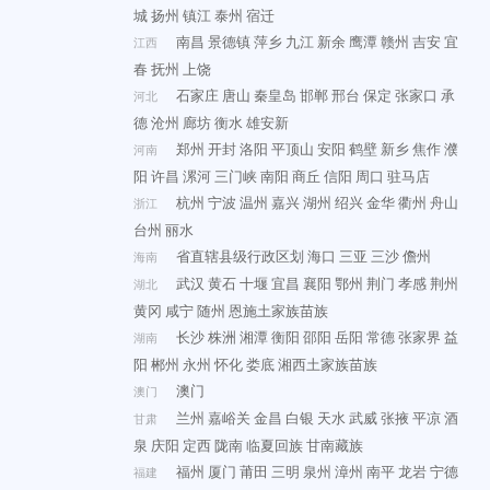
城
扬州
镇江
泰州
宿迁
南昌
景德镇
萍乡
九江
新余
鹰潭
赣州
吉安
宜
江西
春
抚州
上饶
石家庄
唐山
秦皇岛
邯郸
邢台
保定
张家口
承
河北
德
沧州
廊坊
衡水
雄安新
郑州
开封
洛阳
平顶山
安阳
鹤壁
新乡
焦作
濮
河南
阳
许昌
漯河
三门峡
南阳
商丘
信阳
周口
驻马店
杭州
宁波
温州
嘉兴
湖州
绍兴
金华
衢州
舟山
浙江
台州
丽水
省直辖县级行政区划
海口
三亚
三沙
儋州
海南
武汉
黄石
十堰
宜昌
襄阳
鄂州
荆门
孝感
荆州
湖北
黄冈
咸宁
随州
恩施土家族苗族
长沙
株洲
湘潭
衡阳
邵阳
岳阳
常德
张家界
益
湖南
阳
郴州
永州
怀化
娄底
湘西土家族苗族
澳门
澳门
兰州
嘉峪关
金昌
白银
天水
武威
张掖
平凉
酒
甘肃
泉
庆阳
定西
陇南
临夏回族
甘南藏族
福州
厦门
莆田
三明
泉州
漳州
南平
龙岩
宁德
福建