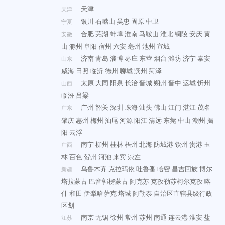
天津
天津
银川
石嘴山
吴忠
固原
中卫
宁夏
合肥
芜湖
蚌埠
淮南
马鞍山
淮北
铜陵
安庆
黄
安徽
山
滁州
阜阳
宿州
六安
亳州
池州
宣城
济南
青岛
淄博
枣庄
东营
烟台
潍坊
济宁
泰安
山东
威海
日照
临沂
德州
聊城
滨州
菏泽
太原
大同
阳泉
长治
晋城
朔州
晋中
运城
忻州
山西
临汾
吕梁
广州
韶关
深圳
珠海
汕头
佛山
江门
湛江
茂名
广东
肇庆
惠州
梅州
汕尾
河源
阳江
清远
东莞
中山
潮州
揭
阳
云浮
南宁
柳州
桂林
梧州
北海
防城港
钦州
贵港
玉
广西
林
百色
贺州
河池
来宾
崇左
乌鲁木齐
克拉玛依
吐鲁番
哈密
昌吉回族
博尔
新疆
塔拉蒙古
巴音郭楞蒙古
阿克苏
克孜勒苏柯尔克孜
喀
什
和田
伊犁哈萨克
塔城
阿勒泰
自治区直辖县级行政
区划
南京
无锡
徐州
常州
苏州
南通
连云港
淮安
盐
江苏