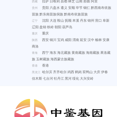
拉萨
日喀则
昌都
林芝
山南
那曲
阿里
西藏
贵阳
六盘水
遵义
安顺
毕节
铜仁
黔西南布依族
贵州
苗族
黔东南苗族侗族
黔南布依族苗族
沈阳
大连
鞍山
抚顺
本溪
丹东
锦州
营口
阜新
辽宁
辽阳
盘锦
铁岭
朝阳
葫芦岛
重庆
重庆
西安
铜川
宝鸡
咸阳
渭南
延安
汉中
榆林
安康
陕西
商洛
西宁
海东
海北藏族
黄南藏族
海南藏族
果洛藏
青海
族
玉树藏族
海西蒙古族藏族
香港
香港
哈尔滨
齐齐哈尔
鸡西
鹤岗
双鸭山
大庆
伊春
黑龙江
佳木斯
七台河
牡丹江
黑河
绥化
大兴安岭