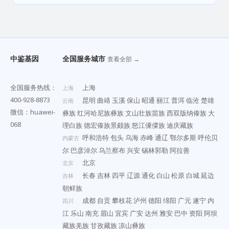
中鉴基因
全国服务城市
查看全部 →
全国服务热线：
上海
上海
400-928-8873
昆明
曲靖
玉溪
保山
昭通
丽江
普洱
临沧
楚雄
云南
微信：huawei-
彝族
红河哈尼族彝族
文山壮族苗族
西双版纳傣族
大
068
理白族
德宏傣族景颇族
怒江傈僳族
迪庆藏族
呼和浩特
包头
乌海
赤峰
通辽
鄂尔多斯
呼伦贝
内蒙古
尔
巴彦淖尔
乌兰察布
兴安
锡林郭勒
阿拉善
北京
北京
长春
吉林
四平
辽源
通化
白山
松原
白城
延边
吉林
朝鲜族
成都
自贡
攀枝花
泸州
德阳
绵阳
广元
遂宁
内
四川
江
乐山
南充
眉山
宜宾
广安
达州
雅安
巴中
资阳
阿坝
藏族羌族
甘孜藏族
凉山彝族