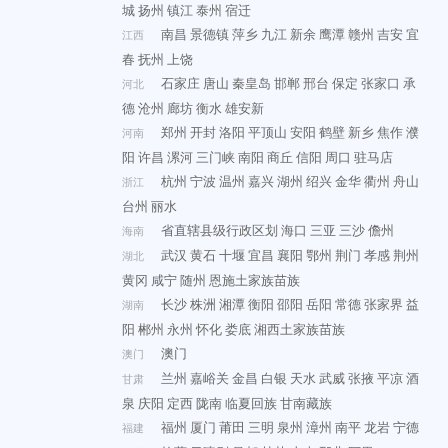
城
扬州
镇江
泰州
宿迁
南昌
景德镇
萍乡
九江
新余
鹰潭
赣州
吉安
宜
江西
春
抚州
上饶
石家庄
唐山
秦皇岛
邯郸
邢台
保定
张家口
承
河北
德
沧州
廊坊
衡水
雄安新
郑州
开封
洛阳
平顶山
安阳
鹤壁
新乡
焦作
濮
河南
阳
许昌
漯河
三门峡
南阳
商丘
信阳
周口
驻马店
杭州
宁波
温州
嘉兴
湖州
绍兴
金华
衢州
舟山
浙江
台州
丽水
省直辖县级行政区划
海口
三亚
三沙
儋州
海南
武汉
黄石
十堰
宜昌
襄阳
鄂州
荆门
孝感
荆州
湖北
黄冈
咸宁
随州
恩施土家族苗族
长沙
株洲
湘潭
衡阳
邵阳
岳阳
常德
张家界
益
湖南
阳
郴州
永州
怀化
娄底
湘西土家族苗族
澳门
澳门
兰州
嘉峪关
金昌
白银
天水
武威
张掖
平凉
酒
甘肃
泉
庆阳
定西
陇南
临夏回族
甘南藏族
福州
厦门
莆田
三明
泉州
漳州
南平
龙岩
宁德
福建