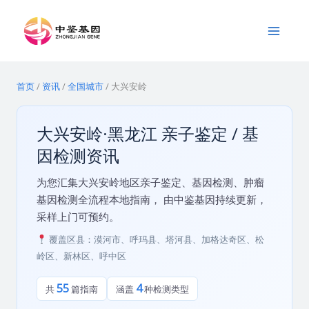
跳
Main
至
Menu
内
容
首页
/
资讯
/
全国城市
/
大兴安岭
大兴安岭·黑龙江 亲子鉴定 / 基
因检测资讯
为您汇集大兴安岭地区亲子鉴定、基因检测、肿瘤
基因检测全流程本地指南， 由中鉴基因持续更新，
采样上门可预约。
覆盖区县：漠河市、呼玛县、塔河县、加格达奇区、松
岭区、新林区、呼中区
55
4
共
篇指南
涵盖
种检测类型