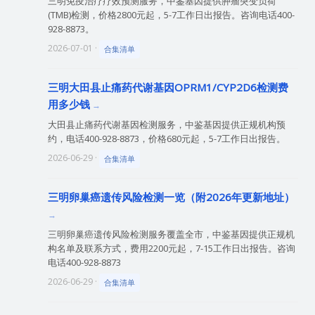
三明免疫治疗疗效预测服务，中鉴基因提供肿瘤突变负荷
(TMB)检测，价格2800元起，5-7工作日出报告。咨询电话400-
928-8873。
2026-07-01 ·
合集清单
三明大田县止痛药代谢基因OPRM1/CYP2D6检测费
用多少钱
大田县止痛药代谢基因检测服务，中鉴基因提供正规机构预
约，电话400-928-8873，价格680元起，5-7工作日出报告。
2026-06-29 ·
合集清单
三明卵巢癌遗传风险检测一览（附2026年更新地址）
三明卵巢癌遗传风险检测服务覆盖全市，中鉴基因提供正规机
构名单及联系方式，费用2200元起，7-15工作日出报告。咨询
电话400-928-8873
2026-06-29 ·
合集清单