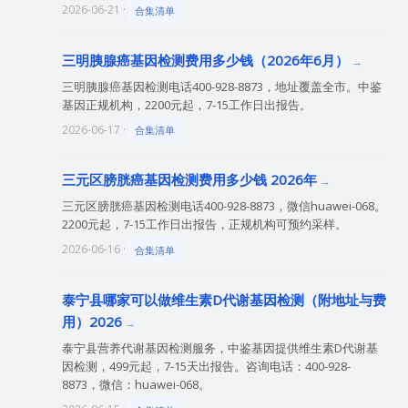
2026-06-21 ·
合集清单
三明胰腺癌基因检测费用多少钱（2026年6月）
三明胰腺癌基因检测电话400-928-8873，地址覆盖全市。中鉴
基因正规机构，2200元起，7-15工作日出报告。
2026-06-17 ·
合集清单
三元区膀胱癌基因检测费用多少钱 2026年
三元区膀胱癌基因检测电话400-928-8873，微信huawei-068。
2200元起，7-15工作日出报告，正规机构可预约采样。
2026-06-16 ·
合集清单
泰宁县哪家可以做维生素D代谢基因检测（附地址与费
用）2026
泰宁县营养代谢基因检测服务，中鉴基因提供维生素D代谢基
因检测，499元起，7-15天出报告。咨询电话：400-928-
8873，微信：huawei-068。