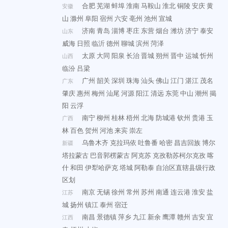
合肥
芜湖
蚌埠
淮南
马鞍山
淮北
铜陵
安庆
黄
安徽
山
滁州
阜阳
宿州
六安
亳州
池州
宣城
济南
青岛
淄博
枣庄
东营
烟台
潍坊
济宁
泰安
山东
威海
日照
临沂
德州
聊城
滨州
菏泽
太原
大同
阳泉
长治
晋城
朔州
晋中
运城
忻州
山西
临汾
吕梁
广州
韶关
深圳
珠海
汕头
佛山
江门
湛江
茂名
广东
肇庆
惠州
梅州
汕尾
河源
阳江
清远
东莞
中山
潮州
揭
阳
云浮
南宁
柳州
桂林
梧州
北海
防城港
钦州
贵港
玉
广西
林
百色
贺州
河池
来宾
崇左
乌鲁木齐
克拉玛依
吐鲁番
哈密
昌吉回族
博尔
新疆
塔拉蒙古
巴音郭楞蒙古
阿克苏
克孜勒苏柯尔克孜
喀
什
和田
伊犁哈萨克
塔城
阿勒泰
自治区直辖县级行政
区划
南京
无锡
徐州
常州
苏州
南通
连云港
淮安
盐
江苏
城
扬州
镇江
泰州
宿迁
南昌
景德镇
萍乡
九江
新余
鹰潭
赣州
吉安
宜
江西