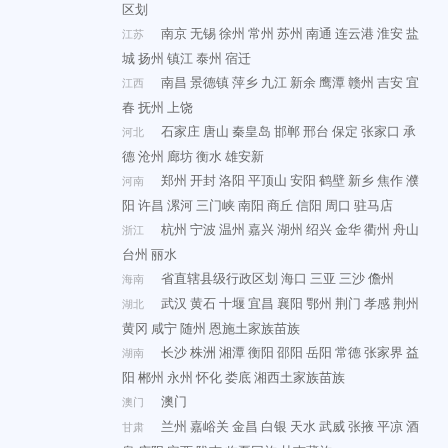
区划
南京
无锡
徐州
常州
苏州
南通
连云港
淮安
盐
江苏
城
扬州
镇江
泰州
宿迁
南昌
景德镇
萍乡
九江
新余
鹰潭
赣州
吉安
宜
江西
春
抚州
上饶
石家庄
唐山
秦皇岛
邯郸
邢台
保定
张家口
承
河北
德
沧州
廊坊
衡水
雄安新
郑州
开封
洛阳
平顶山
安阳
鹤壁
新乡
焦作
濮
河南
阳
许昌
漯河
三门峡
南阳
商丘
信阳
周口
驻马店
杭州
宁波
温州
嘉兴
湖州
绍兴
金华
衢州
舟山
浙江
台州
丽水
省直辖县级行政区划
海口
三亚
三沙
儋州
海南
武汉
黄石
十堰
宜昌
襄阳
鄂州
荆门
孝感
荆州
湖北
黄冈
咸宁
随州
恩施土家族苗族
长沙
株洲
湘潭
衡阳
邵阳
岳阳
常德
张家界
益
湖南
阳
郴州
永州
怀化
娄底
湘西土家族苗族
澳门
澳门
兰州
嘉峪关
金昌
白银
天水
武威
张掖
平凉
酒
甘肃