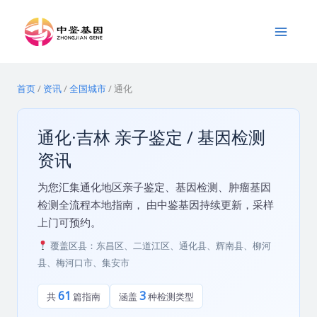
跳
Main
至
Menu
内
容
首页
/
资讯
/
全国城市
/
通化
通化·吉林 亲子鉴定 / 基因检测
资讯
为您汇集通化地区亲子鉴定、基因检测、肿瘤基因
检测全流程本地指南， 由中鉴基因持续更新，采样
上门可预约。
覆盖区县：东昌区、二道江区、通化县、辉南县、柳河
县、梅河口市、集安市
61
3
共
篇指南
涵盖
种检测类型