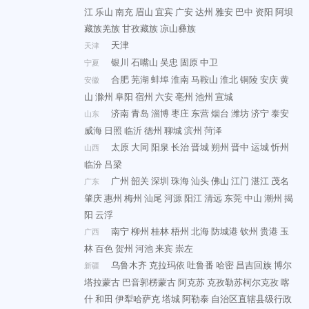
江
乐山
南充
眉山
宜宾
广安
达州
雅安
巴中
资阳
阿坝
藏族羌族
甘孜藏族
凉山彝族
天津
天津
银川
石嘴山
吴忠
固原
中卫
宁夏
合肥
芜湖
蚌埠
淮南
马鞍山
淮北
铜陵
安庆
黄
安徽
山
滁州
阜阳
宿州
六安
亳州
池州
宣城
济南
青岛
淄博
枣庄
东营
烟台
潍坊
济宁
泰安
山东
威海
日照
临沂
德州
聊城
滨州
菏泽
太原
大同
阳泉
长治
晋城
朔州
晋中
运城
忻州
山西
临汾
吕梁
广州
韶关
深圳
珠海
汕头
佛山
江门
湛江
茂名
广东
肇庆
惠州
梅州
汕尾
河源
阳江
清远
东莞
中山
潮州
揭
阳
云浮
南宁
柳州
桂林
梧州
北海
防城港
钦州
贵港
玉
广西
林
百色
贺州
河池
来宾
崇左
乌鲁木齐
克拉玛依
吐鲁番
哈密
昌吉回族
博尔
新疆
塔拉蒙古
巴音郭楞蒙古
阿克苏
克孜勒苏柯尔克孜
喀
什
和田
伊犁哈萨克
塔城
阿勒泰
自治区直辖县级行政