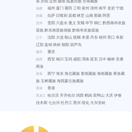
泉
庆阳
定西
陇南
临夏回族
甘南藏族
福州
厦门
莆田
三明
泉州
漳州
南平
龙岩
宁德
福建
拉萨
日喀则
昌都
林芝
山南
那曲
阿里
西藏
贵阳
六盘水
遵义
安顺
毕节
铜仁
黔西南布依族
贵州
苗族
黔东南苗族侗族
黔南布依族苗族
沈阳
大连
鞍山
抚顺
本溪
丹东
锦州
营口
阜新
辽宁
辽阳
盘锦
铁岭
朝阳
葫芦岛
重庆
重庆
西安
铜川
宝鸡
咸阳
渭南
延安
汉中
榆林
安康
陕西
商洛
西宁
海东
海北藏族
黄南藏族
海南藏族
果洛藏
青海
族
玉树藏族
海西蒙古族藏族
香港
香港
哈尔滨
齐齐哈尔
鸡西
鹤岗
双鸭山
大庆
伊春
黑龙江
佳木斯
七台河
牡丹江
黑河
绥化
大兴安岭