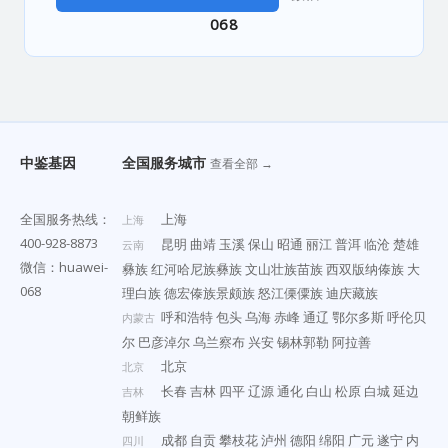
068
中鉴基因
全国服务城市
查看全部 →
全国服务热线：
上海
上海
400-928-8873
昆明
曲靖
玉溪
保山
昭通
丽江
普洱
临沧
楚雄
云南
微信：huawei-
彝族
红河哈尼族彝族
文山壮族苗族
西双版纳傣族
大
068
理白族
德宏傣族景颇族
怒江傈僳族
迪庆藏族
呼和浩特
包头
乌海
赤峰
通辽
鄂尔多斯
呼伦贝
内蒙古
尔
巴彦淖尔
乌兰察布
兴安
锡林郭勒
阿拉善
北京
北京
长春
吉林
四平
辽源
通化
白山
松原
白城
延边
吉林
朝鲜族
成都
自贡
攀枝花
泸州
德阳
绵阳
广元
遂宁
内
四川