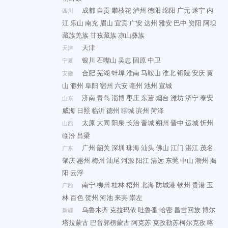
成都
自贡
攀枝花
泸州
德阳
绵阳
广元
遂宁
内
四川
江
乐山
南充
眉山
宜宾
广安
达州
雅安
巴中
资阳
阿坝
藏族羌族
甘孜藏族
凉山彝族
天津
天津
银川
石嘴山
吴忠
固原
中卫
宁夏
合肥
芜湖
蚌埠
淮南
马鞍山
淮北
铜陵
安庆
黄
安徽
山
滁州
阜阳
宿州
六安
亳州
池州
宣城
济南
青岛
淄博
枣庄
东营
烟台
潍坊
济宁
泰安
山东
威海
日照
临沂
德州
聊城
滨州
菏泽
太原
大同
阳泉
长治
晋城
朔州
晋中
运城
忻州
山西
临汾
吕梁
广州
韶关
深圳
珠海
汕头
佛山
江门
湛江
茂名
广东
肇庆
惠州
梅州
汕尾
河源
阳江
清远
东莞
中山
潮州
揭
阳
云浮
南宁
柳州
桂林
梧州
北海
防城港
钦州
贵港
玉
广西
林
百色
贺州
河池
来宾
崇左
乌鲁木齐
克拉玛依
吐鲁番
哈密
昌吉回族
博尔
新疆
塔拉蒙古
巴音郭楞蒙古
阿克苏
克孜勒苏柯尔克孜
喀