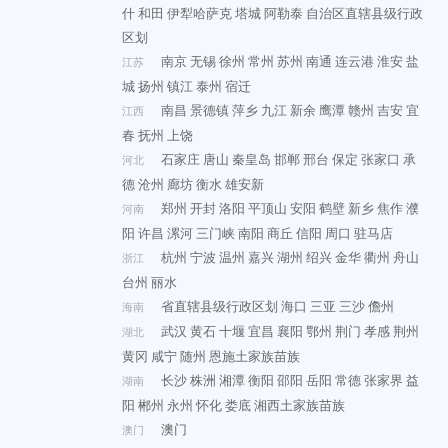
什
和田
伊犁哈萨克
塔城
阿勒泰
自治区直辖县级行政
区划
南京
无锡
徐州
常州
苏州
南通
连云港
淮安
盐
江苏
城
扬州
镇江
泰州
宿迁
南昌
景德镇
萍乡
九江
新余
鹰潭
赣州
吉安
宜
江西
春
抚州
上饶
石家庄
唐山
秦皇岛
邯郸
邢台
保定
张家口
承
河北
德
沧州
廊坊
衡水
雄安新
郑州
开封
洛阳
平顶山
安阳
鹤壁
新乡
焦作
濮
河南
阳
许昌
漯河
三门峡
南阳
商丘
信阳
周口
驻马店
杭州
宁波
温州
嘉兴
湖州
绍兴
金华
衢州
舟山
浙江
台州
丽水
省直辖县级行政区划
海口
三亚
三沙
儋州
海南
武汉
黄石
十堰
宜昌
襄阳
鄂州
荆门
孝感
荆州
湖北
黄冈
咸宁
随州
恩施土家族苗族
长沙
株洲
湘潭
衡阳
邵阳
岳阳
常德
张家界
益
湖南
阳
郴州
永州
怀化
娄底
湘西土家族苗族
澳门
澳门