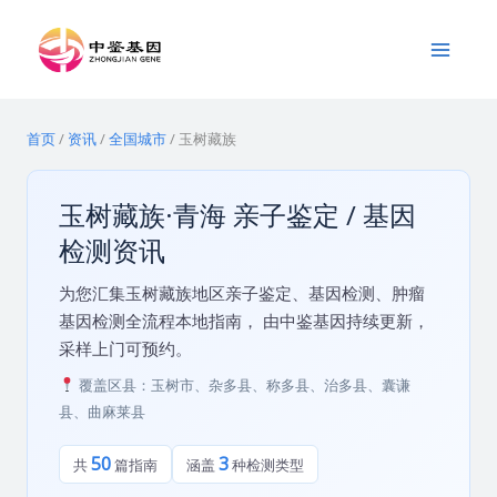
跳
Main
至
Menu
内
容
首页
/
资讯
/
全国城市
/
玉树藏族
玉树藏族·青海 亲子鉴定 / 基因
检测资讯
为您汇集玉树藏族地区亲子鉴定、基因检测、肿瘤
基因检测全流程本地指南， 由中鉴基因持续更新，
采样上门可预约。
覆盖区县：玉树市、杂多县、称多县、治多县、囊谦
县、曲麻莱县
50
3
共
篇指南
涵盖
种检测类型