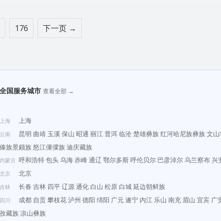
176
下一页 →
全国服务城市
查看全部 →
上海
上海
昆明
曲靖
玉溪
保山
昭通
丽江
普洱
临沧
楚雄彝族
红河哈尼族彝族
文山
云南
傣族景颇族
怒江傈僳族
迪庆藏族
呼和浩特
包头
乌海
赤峰
通辽
鄂尔多斯
呼伦贝尔
巴彦淖尔
乌兰察布
兴
内蒙古
北京
北京
长春
吉林
四平
辽源
通化
白山
松原
白城
延边朝鲜族
吉林
成都
自贡
攀枝花
泸州
德阳
绵阳
广元
遂宁
内江
乐山
南充
眉山
宜宾
广
四川
孜藏族
凉山彝族