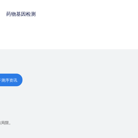
药物基因检测
免费咨询电话 : 400-
928-8873
子测序资讯
与局限。