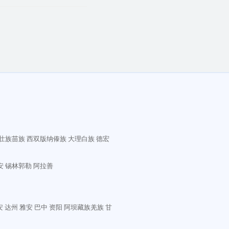
壮族苗族
西双版纳傣族
大理白族
德宏
安
锡林郭勒
阿拉善
安
达州
雅安
巴中
资阳
阿坝藏族羌族
甘