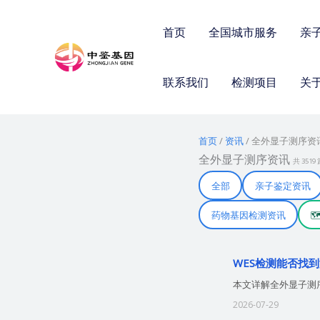
跳
至
首页
全国城市服务
亲
内
容
联系我们
检测项目
关
首页
/
资讯
/
全外显子测序资
全外显子测序资讯
共 3519
全部
亲子鉴定资讯
药物基因检测资讯

WES检测能否找到
本文详解全外显子测
2026-07-29