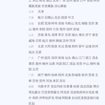
江
乐山
南充
眉山
宜宾
广安
达州
雅安
巴中
资阳
阿坝
藏族羌族
甘孜藏族
凉山彝族
天津
天津
银川
石嘴山
吴忠
固原
中卫
宁夏
合肥
芜湖
蚌埠
淮南
马鞍山
淮北
铜陵
安庆
黄
安徽
山
滁州
阜阳
宿州
六安
亳州
池州
宣城
济南
青岛
淄博
枣庄
东营
烟台
潍坊
济宁
泰安
山东
威海
日照
临沂
德州
聊城
滨州
菏泽
太原
大同
阳泉
长治
晋城
朔州
晋中
运城
忻州
山西
临汾
吕梁
广州
韶关
深圳
珠海
汕头
佛山
江门
湛江
茂名
广东
肇庆
惠州
梅州
汕尾
河源
阳江
清远
东莞
中山
潮州
揭
阳
云浮
南宁
柳州
桂林
梧州
北海
防城港
钦州
贵港
玉
广西
林
百色
贺州
河池
来宾
崇左
乌鲁木齐
克拉玛依
吐鲁番
哈密
昌吉回族
博尔
新疆
塔拉蒙古
巴音郭楞蒙古
阿克苏
克孜勒苏柯尔克孜
喀
什
和田
伊犁哈萨克
塔城
阿勒泰
自治区直辖县级行政
区划