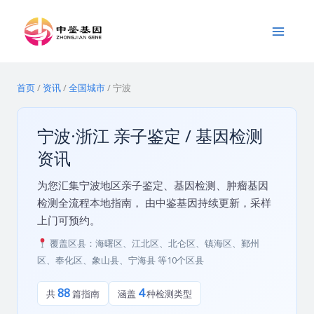
跳
Main
至
Menu
内
容
首页
/
资讯
/
全国城市
/
宁波
宁波·浙江 亲子鉴定 / 基因检测
资讯
为您汇集宁波地区亲子鉴定、基因检测、肿瘤基因
检测全流程本地指南， 由中鉴基因持续更新，采样
上门可预约。
覆盖区县：海曙区、江北区、北仑区、镇海区、鄞州
区、奉化区、象山县、宁海县 等10个区县
88
4
共
篇指南
涵盖
种检测类型