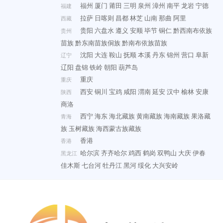
福州
厦门
莆田
三明
泉州
漳州
南平
龙岩
宁德
福建
拉萨
日喀则
昌都
林芝
山南
那曲
阿里
西藏
贵阳
六盘水
遵义
安顺
毕节
铜仁
黔西南布依族
贵州
苗族
黔东南苗族侗族
黔南布依族苗族
沈阳
大连
鞍山
抚顺
本溪
丹东
锦州
营口
阜新
辽宁
辽阳
盘锦
铁岭
朝阳
葫芦岛
重庆
重庆
西安
铜川
宝鸡
咸阳
渭南
延安
汉中
榆林
安康
陕西
商洛
西宁
海东
海北藏族
黄南藏族
海南藏族
果洛藏
青海
族
玉树藏族
海西蒙古族藏族
香港
香港
哈尔滨
齐齐哈尔
鸡西
鹤岗
双鸭山
大庆
伊春
黑龙江
佳木斯
七台河
牡丹江
黑河
绥化
大兴安岭