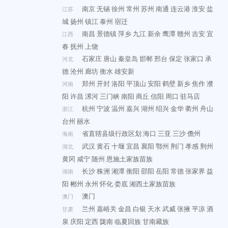
南京
无锡
徐州
常州
苏州
南通
连云港
淮安
盐
江苏
城
扬州
镇江
泰州
宿迁
南昌
景德镇
萍乡
九江
新余
鹰潭
赣州
吉安
宜
江西
春
抚州
上饶
石家庄
唐山
秦皇岛
邯郸
邢台
保定
张家口
承
河北
德
沧州
廊坊
衡水
雄安新
郑州
开封
洛阳
平顶山
安阳
鹤壁
新乡
焦作
濮
河南
阳
许昌
漯河
三门峡
南阳
商丘
信阳
周口
驻马店
杭州
宁波
温州
嘉兴
湖州
绍兴
金华
衢州
舟山
浙江
台州
丽水
省直辖县级行政区划
海口
三亚
三沙
儋州
海南
武汉
黄石
十堰
宜昌
襄阳
鄂州
荆门
孝感
荆州
湖北
黄冈
咸宁
随州
恩施土家族苗族
长沙
株洲
湘潭
衡阳
邵阳
岳阳
常德
张家界
益
湖南
阳
郴州
永州
怀化
娄底
湘西土家族苗族
澳门
澳门
兰州
嘉峪关
金昌
白银
天水
武威
张掖
平凉
酒
甘肃
泉
庆阳
定西
陇南
临夏回族
甘南藏族