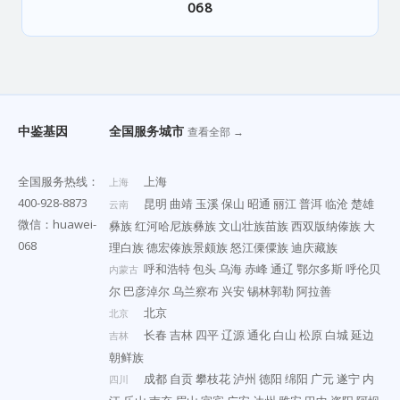
068
中鉴基因
全国服务城市
查看全部 →
全国服务热线：
上海
上海
400-928-8873
昆明
曲靖
玉溪
保山
昭通
丽江
普洱
临沧
楚雄
云南
微信：huawei-
彝族
红河哈尼族彝族
文山壮族苗族
西双版纳傣族
大
068
理白族
德宏傣族景颇族
怒江傈僳族
迪庆藏族
呼和浩特
包头
乌海
赤峰
通辽
鄂尔多斯
呼伦贝
内蒙古
尔
巴彦淖尔
乌兰察布
兴安
锡林郭勒
阿拉善
北京
北京
长春
吉林
四平
辽源
通化
白山
松原
白城
延边
吉林
朝鲜族
成都
自贡
攀枝花
泸州
德阳
绵阳
广元
遂宁
内
四川