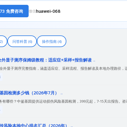
8873 免费咨询
huawei-068
微信
2)
问答科普 (6)
操作指南 (4)
S全外显子测序保姆级教程：适应症+采样+报告解读
WES全外显子测序完整指南，涵盖适应症、采样流程、报告解读及本地办理路径，
南
基因检测多少钱（2026年7月）
哪些？中鉴基因提供运动损伤风险基因检测，399元起，7-15天出报告。咨询电话4
单
传风险本地中心排名汇总（2026年）