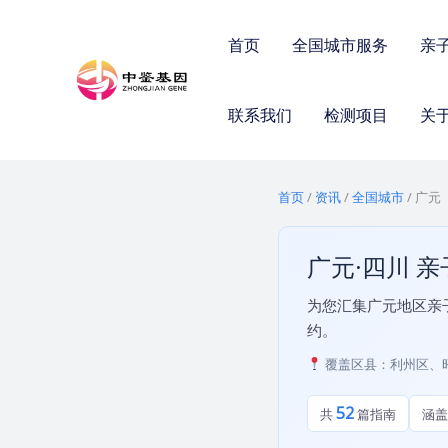
跳
至
首页
全国城市服务
亲
内
容
联系我们
检测项目
关
首页
/
资讯
/
全国城市
/
广元
广元·四川 亲
为您汇集广元地区亲
约。
覆盖区县：利州区、
52
共
篇指南
涵