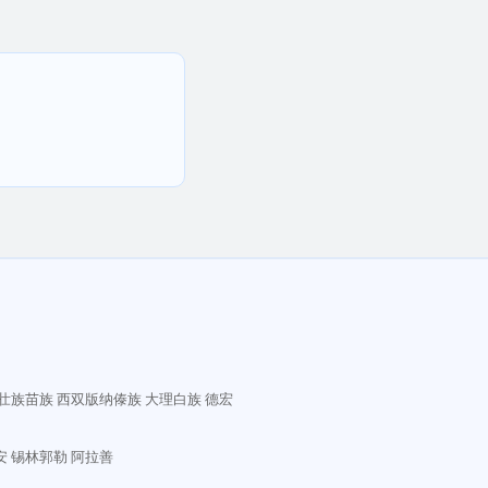
壮族苗族
西双版纳傣族
大理白族
德宏
安
锡林郭勒
阿拉善