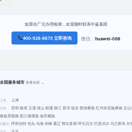
如需在广元办理检测，欢迎随时联系中鉴基因
400-928-8873 立即咨询
微信：
huawei-068
全国服务城市
查看全部 →
上海
上海
昆明
曲靖
玉溪
保山
昭通
丽江
普洱
临沧
楚雄彝族
红河哈尼族彝族
文山
云南
傣族景颇族
怒江傈僳族
迪庆藏族
呼和浩特
包头
乌海
赤峰
通辽
鄂尔多斯
呼伦贝尔
巴彦淖尔
乌兰察布
兴
内蒙古
北京
北京