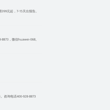
用399元起，7-15天出报告。
73，微信huawei-068。
电话400-928-8873