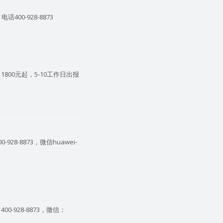
00-928-8873
800元起，5-10工作日出报
8873，微信huawei-
928-8873，微信：