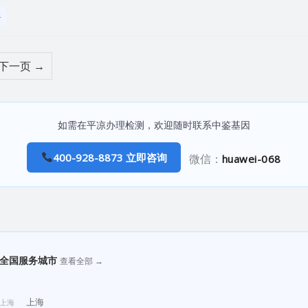
单
下一页 →
如需在平凉办理检测，欢迎随时联系中鉴基因
400-928-8873 立即咨询
微信：
huawei-068
全国服务城市
查看全部 →
上海
上海