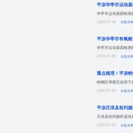
平凉华亭市运动基因
华亭市运动基因检测服务
2026-07-06 ·
合集清
平凉华亭市有氧耐力
华亭市运动基因检测服务
2026-07-06 ·
合集清
重点梳理！平凉崆
崆峒区孕期无创亲子鉴
2026-07-05 ·
合集清
平凉庄浪县前列腺
庄浪县前列腺癌遗传风险
2026-07-02 ·
合集清