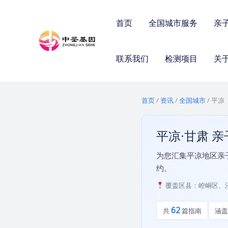
跳
至
首页
全国城市服务
亲
内
容
联系我们
检测项目
关
首页
/
资讯
/
全国城市
/
平凉
平凉·甘肃 亲
为您汇集平凉地区亲
约。
覆盖区县：崆峒区、
62
共
篇指南
涵