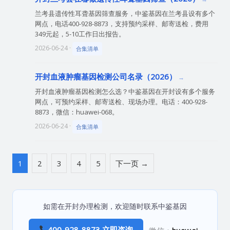
兰考县遗传性耳聋基因筛查服务，中鉴基因在兰考县设有多个
网点，电话400-928-8873，支持预约采样、邮寄送检，费用
349元起，5-10工作日出报告。
2026-06-24 ·
合集清单
开封血液肿瘤基因检测公司名录（2026）
开封血液肿瘤基因检测怎么选？中鉴基因在开封设有多个服务
网点，可预约采样、邮寄送检、现场办理。电话：400-928-
8873，微信：huawei-068。
2026-06-24 ·
合集清单
1
2
3
4
5
下一页 →
如需在开封办理检测，欢迎随时联系中鉴基因
400-928-8873 立即咨询