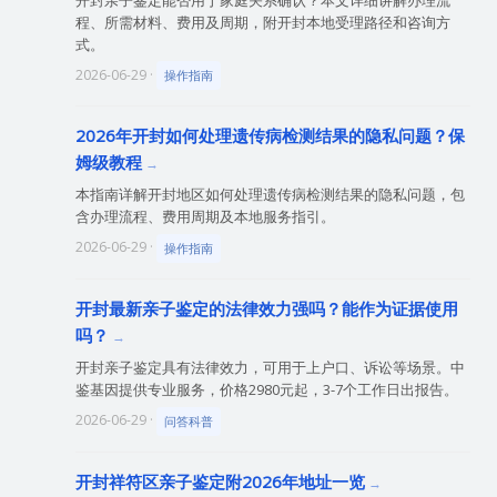
程、所需材料、费用及周期，附开封本地受理路径和咨询方
式。
2026-06-29 ·
操作指南
2026年开封如何处理遗传病检测结果的隐私问题？保
姆级教程
本指南详解开封地区如何处理遗传病检测结果的隐私问题，包
含办理流程、费用周期及本地服务指引。
2026-06-29 ·
操作指南
开封最新亲子鉴定的法律效力强吗？能作为证据使用
吗？
开封亲子鉴定具有法律效力，可用于上户口、诉讼等场景。中
鉴基因提供专业服务，价格2980元起，3-7个工作日出报告。
2026-06-29 ·
问答科普
开封祥符区亲子鉴定附2026年地址一览