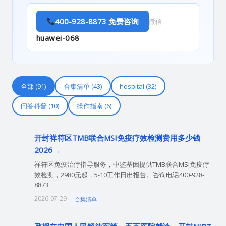
400-928-8873 免费咨询
微信
huawei-068
全部 (91)
合集清单 (43)
hospital (32)
问答科普 (10)
操作指南 (6)
开封祥符区TMB联合MSI免疫疗效检测费用多少钱
2026
祥符区免疫治疗指导服务，中鉴基因提供TMB联合MSI免疫疗
效检测，2980元起，5-10工作日出报告。咨询电话400-928-
8873
2026-07-29 ·
合集清单