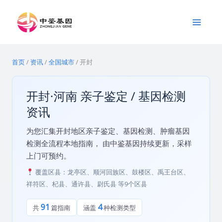
跳
Main
至
Menu
内
容
首页
/
资讯
/
全国城市
/
开封
开封·河南 亲子鉴定 / 基因检测
资讯
为您汇集开封地区亲子鉴定、基因检测、肿瘤基因
检测全流程本地指南， 由中鉴基因持续更新，采样
上门可预约。
覆盖区县：龙亭区、顺河回族区、鼓楼区、禹王台区、
祥符区、杞县、通许县、尉氏县 等9个区县
91
4
共
篇指南
涵盖
种检测类型