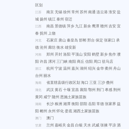
区划
南京
无锡
徐州
常州
苏州
南通
连云港
淮安
盐
江苏
城
扬州
镇江
泰州
宿迁
南昌
景德镇
萍乡
九江
新余
鹰潭
赣州
吉安
宜
江西
春
抚州
上饶
石家庄
唐山
秦皇岛
邯郸
邢台
保定
张家口
承
河北
德
沧州
廊坊
衡水
雄安新
郑州
开封
洛阳
平顶山
安阳
鹤壁
新乡
焦作
濮
河南
阳
许昌
漯河
三门峡
南阳
商丘
信阳
周口
驻马店
杭州
宁波
温州
嘉兴
湖州
绍兴
金华
衢州
舟山
浙江
台州
丽水
省直辖县级行政区划
海口
三亚
三沙
儋州
海南
武汉
黄石
十堰
宜昌
襄阳
鄂州
荆门
孝感
荆州
湖北
黄冈
咸宁
随州
恩施土家族苗族
长沙
株洲
湘潭
衡阳
邵阳
岳阳
常德
张家界
益
湖南
阳
郴州
永州
怀化
娄底
湘西土家族苗族
澳门
澳门
兰州
嘉峪关
金昌
白银
天水
武威
张掖
平凉
酒
甘肃