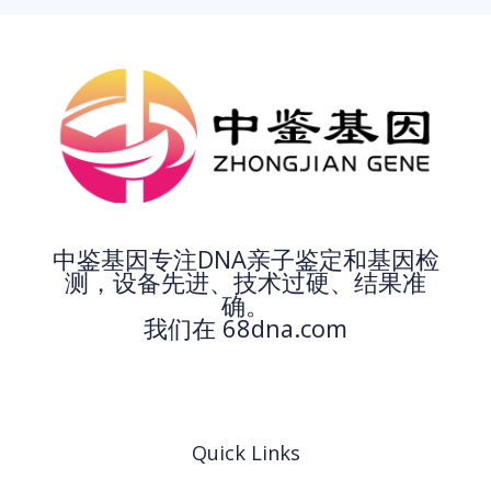
中鉴基因专注DNA亲子鉴定和基因检
测，设备先进、技术过硬、结果准
确。
我们在 68dna.com
Quick Links