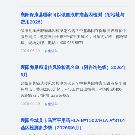
襄阳保康县哪家可以做血液肿瘤基因检测（附地址与
费用2026）
保康县血液肿瘤基因检测怎么选？中鉴基因在保康县设有多个
服务网点，覆盖襄阳全市/全省主要城区，可预约采样、邮寄送
检、现场办理。电话：400-928-8873
2026-06-29 ·
合集清单
襄阳卵巢癌遗传风险检测名单（附咨询热线）2026年
6月
襄阳卵巢癌遗传风险检测怎么选？中鉴基因在襄阳设有多个服
务网点，费用2200元起，7-15工作日出报告。咨询电话400-
928-8873，微信huawei-068。
2026-06-29 ·
合集清单
襄阳谷城县卡马西平用药HLA-B*1502/HLA-A*3101
基因检测多少钱（2026年6月）