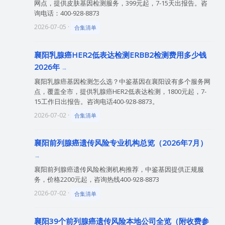
网点，提供皮肤基因检测服务，399元起，7-15天出报告。咨
询电话：400-928-8873
2026-07-05 ·
合集清单
襄阳乳腺癌HER2低表达检测ERBB2检测费用多少钱
2026年
襄阳乳腺癌基因检测怎么选？中鉴基因在襄阳设有多个服务网
点，覆盖全市，提供乳腺癌HER2低表达检测，1800元起，7-
15工作日出报告。咨询电话400-928-8873。
2026-07-02 ·
合集清单
襄阳前列腺癌遗传风险专业机构总览（2026年7月）
襄阳前列腺癌遗传风险检测机构推荐，中鉴基因提供正规服
务，价格2200元起，咨询热线400-928-8873
2026-07-02 ·
合集清单
襄阳39个前列腺癌遗传风险本地公司全览（附收费参