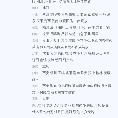
阳
郴州
永州
怀化
娄底
湘西土家族苗族
澳门
澳门
兰州
嘉峪关
金昌
白银
天水
武威
张掖
平凉
酒
甘肃
泉
庆阳
定西
陇南
临夏回族
甘南藏族
福州
厦门
莆田
三明
泉州
漳州
南平
龙岩
宁德
福建
拉萨
日喀则
昌都
林芝
山南
那曲
阿里
西藏
贵阳
六盘水
遵义
安顺
毕节
铜仁
黔西南布依族
贵州
苗族
黔东南苗族侗族
黔南布依族苗族
沈阳
大连
鞍山
抚顺
本溪
丹东
锦州
营口
阜新
辽宁
辽阳
盘锦
铁岭
朝阳
葫芦岛
重庆
重庆
西安
铜川
宝鸡
咸阳
渭南
延安
汉中
榆林
安康
陕西
商洛
西宁
海东
海北藏族
黄南藏族
海南藏族
果洛藏
青海
族
玉树藏族
海西蒙古族藏族
香港
香港
哈尔滨
齐齐哈尔
鸡西
鹤岗
双鸭山
大庆
伊春
黑龙江
佳木斯
七台河
牡丹江
黑河
绥化
大兴安岭