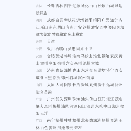
长春
吉林
四平
辽源
通化
白山
松原
白城
延边
吉林
朝鲜族
成都
自贡
攀枝花
泸州
德阳
绵阳
广元
遂宁
内
四川
江
乐山
南充
眉山
宜宾
广安
达州
雅安
巴中
资阳
阿坝
藏族羌族
甘孜藏族
凉山彝族
天津
天津
银川
石嘴山
吴忠
固原
中卫
宁夏
合肥
芜湖
蚌埠
淮南
马鞍山
淮北
铜陵
安庆
黄
安徽
山
滁州
阜阳
宿州
六安
亳州
池州
宣城
济南
青岛
淄博
枣庄
东营
烟台
潍坊
济宁
泰安
山东
威海
日照
临沂
德州
聊城
滨州
菏泽
太原
大同
阳泉
长治
晋城
朔州
晋中
运城
忻州
山西
临汾
吕梁
广州
韶关
深圳
珠海
汕头
佛山
江门
湛江
茂名
广东
肇庆
惠州
梅州
汕尾
河源
阳江
清远
东莞
中山
潮州
揭
阳
云浮
南宁
柳州
桂林
梧州
北海
防城港
钦州
贵港
玉
广西
林
百色
贺州
河池
来宾
崇左