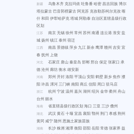
乌鲁木齐
克拉玛依
吐鲁番
哈密
昌吉回族
博尔
新疆
塔拉蒙古
巴音郭楞蒙古
阿克苏
克孜勒苏柯尔克孜
喀
什
和田
伊犁哈萨克
塔城
阿勒泰
自治区直辖县级行政
区划
南京
无锡
徐州
常州
苏州
南通
连云港
淮安
盐
江苏
城
扬州
镇江
泰州
宿迁
南昌
景德镇
萍乡
九江
新余
鹰潭
赣州
吉安
宜
江西
春
抚州
上饶
石家庄
唐山
秦皇岛
邯郸
邢台
保定
张家口
承
河北
德
沧州
廊坊
衡水
雄安新
郑州
开封
洛阳
平顶山
安阳
鹤壁
新乡
焦作
濮
河南
阳
许昌
漯河
三门峡
南阳
商丘
信阳
周口
驻马店
杭州
宁波
温州
嘉兴
湖州
绍兴
金华
衢州
舟山
浙江
台州
丽水
省直辖县级行政区划
海口
三亚
三沙
儋州
海南
武汉
黄石
十堰
宜昌
襄阳
鄂州
荆门
孝感
荆州
湖北
黄冈
咸宁
随州
恩施土家族苗族
长沙
株洲
湘潭
衡阳
邵阳
岳阳
常德
张家界
益
湖南