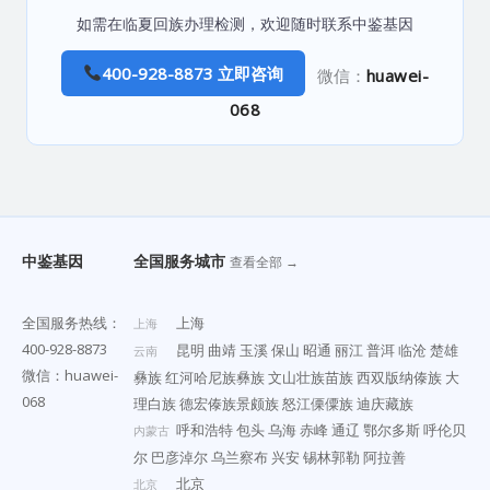
如需在临夏回族办理检测，欢迎随时联系中鉴基因
400-928-8873 立即咨询
微信：
huawei-
068
中鉴基因
全国服务城市
查看全部 →
全国服务热线：
上海
上海
400-928-8873
昆明
曲靖
玉溪
保山
昭通
丽江
普洱
临沧
楚雄
云南
微信：huawei-
彝族
红河哈尼族彝族
文山壮族苗族
西双版纳傣族
大
068
理白族
德宏傣族景颇族
怒江傈僳族
迪庆藏族
呼和浩特
包头
乌海
赤峰
通辽
鄂尔多斯
呼伦贝
内蒙古
尔
巴彦淖尔
乌兰察布
兴安
锡林郭勒
阿拉善
北京
北京