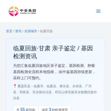
跳
Main
至
Menu
内
容
首页
/
资讯
/
全国城市
/
临夏回族
临夏回族·甘肃 亲子鉴定 / 基因
检测资讯
为您汇集临夏回族地区亲子鉴定、基因检测、肿瘤
基因检测全流程本地指南， 由中鉴基因持续更新，
采样上门可预约。
覆盖区县：临夏市、临夏县、康乐县、永靖县、广河
县、和政县、东乡族自治县、积石山保安族东乡族撒拉族自
治县
55
3
共
篇指南
涵盖
种检测类型