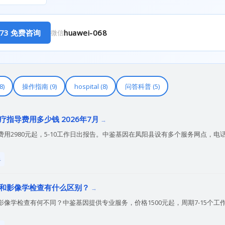
8873 免费咨询
huawei-068
微信
8)
操作指南 (9)
hospital (8)
问答科普 (5)
指导费用多少钱 2026年7月
2980元起，5-10工作日出报告。中鉴基因在凤阳县设有多个服务网点，电话400-9
单
和影像学检查有什么区别？
像学检查有何不同？中鉴基因提供专业服务，价格1500元起，周期7-15个工作日，