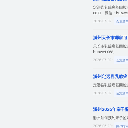
定远县乳腺癌基因检测
8873，微信：huawei
2026-07-02 ·
合集清
滁州天长市哪家可
天长市乳腺癌基因检测
huawei-068。
2026-07-02 ·
合集清
滁州定远县乳腺癌K
定远县乳腺癌基因检测服
2026-07-02 ·
合集清
滁州2026年亲子
滁州如何预约亲子鉴
2026-06-29 ·
操作指