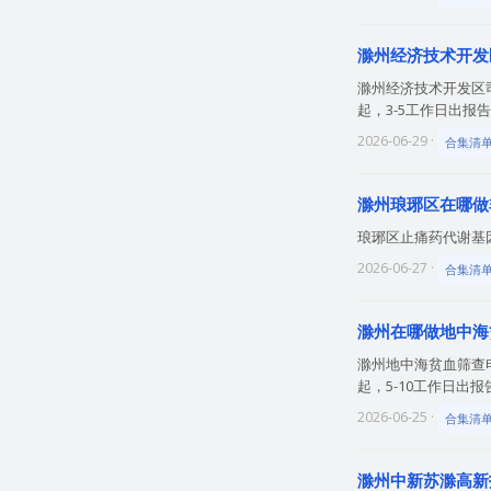
滁州经济技术开发
滁州经济技术开发区
起，3-5工作日出报告。
2026-06-29 ·
合集清
滁州琅琊区在哪做
琅琊区止痛药代谢基因
2026-06-27 ·
合集清
滁州在哪做地中海
滁州地中海贫血筛查电
起，5-10工作日出报
2026-06-25 ·
合集清
滁州中新苏滁高新