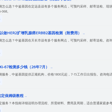
怎么选？中鉴基因在定远县设有多个服务网点，可预约采样、邮寄送检、现场办理。
-068。
单
以做HER2扩增乳腺癌ERBB2基因检测（附费用）
怎么选？中鉴基因在天长市设有多个服务网点，可预约采样、邮寄送检。咨询电话40
单
i-67检测多少钱（26年7月）
务，中鉴基因提供正规机构，价格1800元起，7-15工作日出报告。咨询电话400-
单
鉴定保姆级教程
定服务？本指南详细说明办理流程、所需材料、费用及周期，适合普通家庭参
南