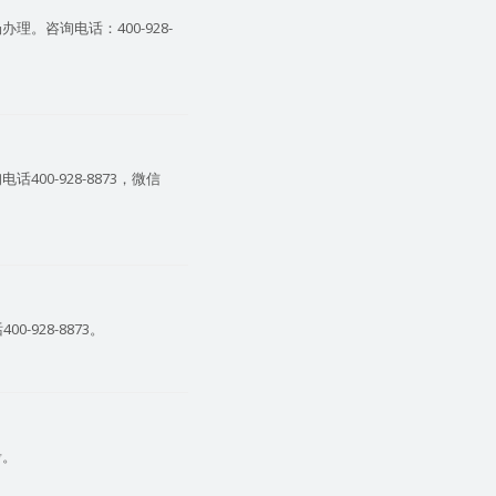
咨询电话：400-928-
0-928-8873，微信
928-8873。
考。