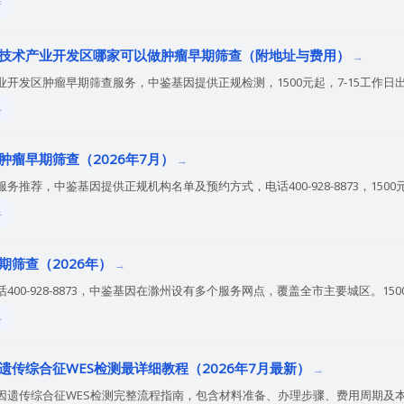
普
技术产业开发区哪家可以做肿瘤早期筛查（附地址与费用）
发区肿瘤早期筛查服务，中鉴基因提供正规检测，1500元起，7-15工作日出报告，
单
肿瘤早期筛查（2026年7月）
推荐，中鉴基因提供正规机构名单及预约方式，电话400-928-8873，1500
单
期筛查（2026年）
00-928-8873，中鉴基因在滁州设有多个服务网点，覆盖全市主要城区。150
单
遗传综合征WES检测最详细教程（2026年7月最新）
因遗传综合征WES检测完整流程指南，包含材料准备、办理步骤、费用周期及