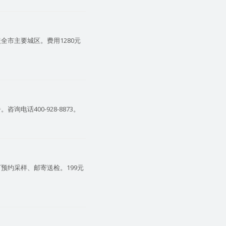
市主要城区。费用1280元
电话400-928-8873。
可预约采样、邮寄送检。199元