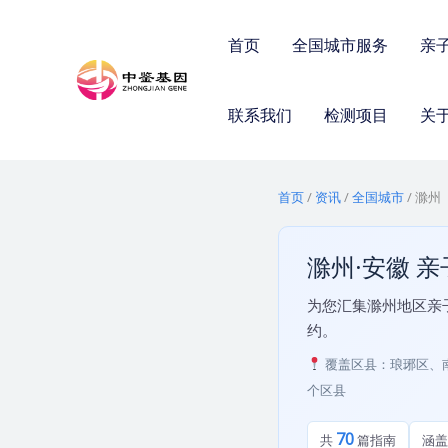
跳
至
首页
全国城市服务
亲
内
容
联系我们
检测项目
关
首页
/
资讯
/
全国城市
/
滁州
滁州·安徽 亲
为您汇集滁州地区亲
约。
覆盖区县：琅琊区、
个区县
70
共
篇指南
涵