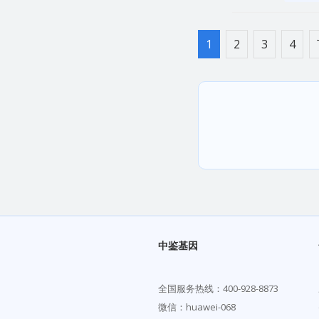
1
2
3
4
中鉴基因
全国服务热线：
400-928-8873
微信：huawei-068