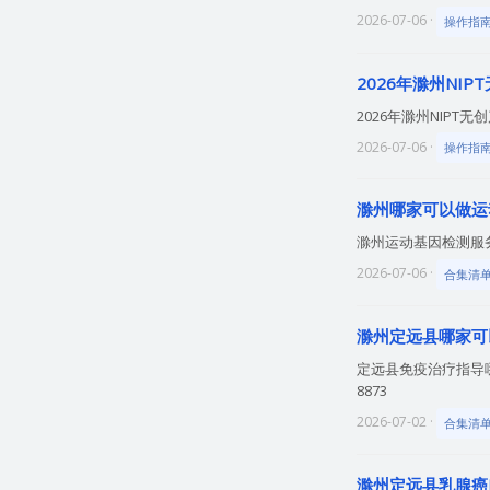
2026-07-06 ·
操作指
2026年滁州NI
2026年滁州NIP
2026-07-06 ·
操作指
滁州哪家可以做运动
滁州运动基因检测服务，
2026-07-06 ·
合集清
滁州定远县哪家可
定远县免疫治疗指导哪
8873
2026-07-02 ·
合集清
滁州定远县乳腺癌P