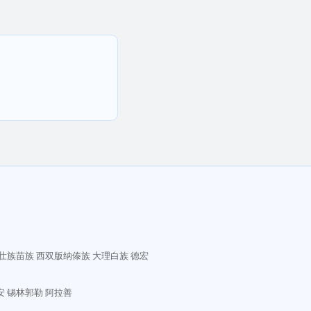
壮族苗族
西双版纳傣族
大理白族
德宏
安
锡林郭勒
阿拉善