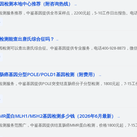
因检测本地中心推荐（附咨询热线）
服务推荐，中鉴基因提供全市采样点，2200元起，5-10工作日出报告。电话400-
单
检测能查出唐氏综合征吗？
测可以查出唐氏综合征。中鉴基因提供专业服务，电话400-928-8873，微信hua
普
癌基因分型POLE/POLD1基因检测（附费用）
测服务，中鉴基因提供POLE突变结直肠癌分子分型检测，1800元起，7-15工
单
R蛋白MLH1/MSH2基因检测多少钱（2026年6月最新）
测服务范围广，中鉴基因提供结直肠癌MMR蛋白检测，价格1800元起，7-15工