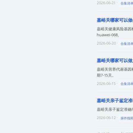
2026-06-21 ·
合集清
嘉峪关哪家可以做
嘉峪关健康风险基因检
huawei-068。
2026-06-20 ·
合集清
嘉峪关哪家可以做脂
嘉峪关营养代谢基因检测
期7-15天。
2026-06-15 ·
合集清
嘉峪关亲子鉴定准
嘉峪关亲子鉴定准确率
2026-06-12 ·
操作指