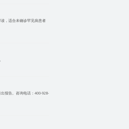
解读，适合未确诊罕见病患者
。
告。咨询电话：400-928-