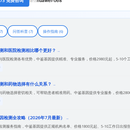
8873 免费咨询
huawei-068
微信
7)
问答科普 (7)
操作指南 (6)
测和医院检测相比哪个更好？
医院检测各有优势，中鉴基因提供精准、专业服务，价格2980元起，5-10个
普
测和药物选择有什么关系？
与药物选择密切相关，可帮助患者精准用药。中鉴基因提供专业服务，价格2800
普
因检测全攻略（2026年7月最新）
服务指南，中鉴基因提供正规机构名单、价格1800元起、5-10工作日出报告。咨询