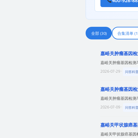
400-928-
全部 (30)
合集清单 (1
嘉峪关肿瘤基因检
嘉峪关肿瘤基因检测与
2026-07-29 ·
问答科
嘉峪关肿瘤基因检
嘉峪关肿瘤基因检测
2026-07-09 ·
问答科
嘉峪关甲状腺癌基
嘉峪关甲状腺癌基因检测