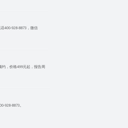
-928-8873，微信
8预约，价格499元起，报告周
28-8873。