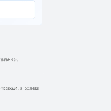
0工作日出报告。
980元起，5-10工作日出