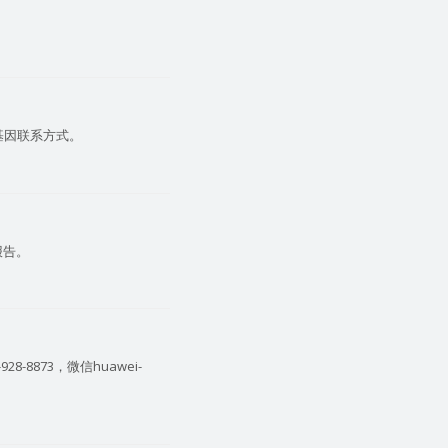
基因联系方式。
报告。
873，微信huawei-