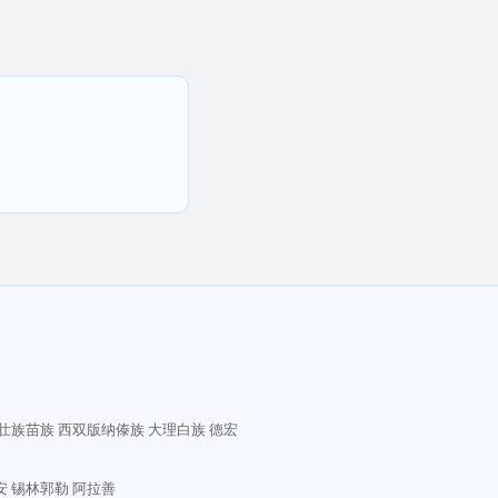
壮族苗族
西双版纳傣族
大理白族
德宏
安
锡林郭勒
阿拉善