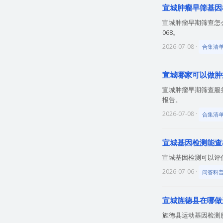
宣城肿瘤早筛基因检
宣城肿瘤早期筛查怎么
068。
2026-07-08 ·
合集清
宣城哪家可以做肿
宣城肿瘤早期筛查服务推
报告。
2026-07-08 ·
合集清
宣城基因检测能查
宣城基因检测可以评估
2026-07-06 ·
问答科
宣城旌德县在哪做
旌德县运动基因检测服务