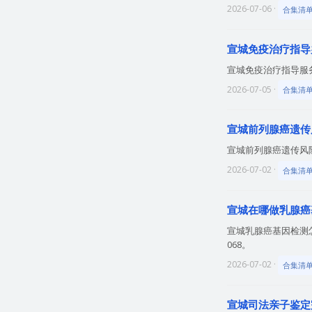
2026-07-06 ·
合集清
宣城免疫治疗指导
宣城免疫治疗指导服务有
2026-07-05 ·
合集清
宣城前列腺癌遗传
宣城前列腺癌遗传风险检
2026-07-02 ·
合集清
宣城在哪做乳腺癌
宣城乳腺癌基因检测怎
068。
2026-07-02 ·
合集清
宣城司法亲子鉴定