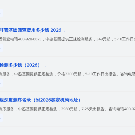
单
聋基因筛查费用多少钱 2026
查电话400-928-8873，中鉴基因提供正规检测服务，349元起，5-10工作
单
检测多少钱（2026）
务，中鉴基因提供正规检测，价格2200元起，5-10工作日出报告。咨询电话400-
单
组深度测序名录（附2026鉴定机构地址）
服务，中鉴基因提供正规检测，2980元起，7-25天出报告。咨询电话400-928-
单