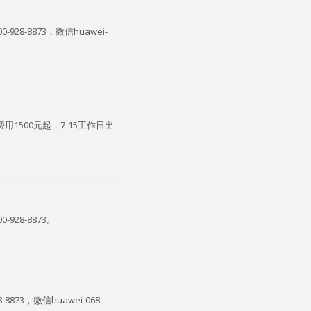
8873，微信huawei-
用1500元起，7-15工作日出
8-8873。
3，微信huawei-068