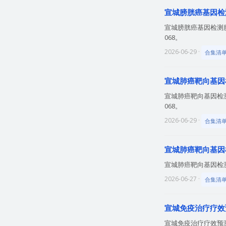
宣城膀胱癌基因检测
宣城膀胱癌基因检测服务
068。
2026-06-29 ·
合集清
宣城肺癌靶向基因
宣城肺癌靶向基因检测服
068。
2026-06-29 ·
合集清
宣城肺癌靶向基因
宣城肺癌靶向基因检测机
2026-06-27 ·
合集清
宣城免疫治疗疗效
宣城免疫治疗疗效预测