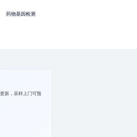
药物基因检测
免费咨询电话 : 400-
928-8873
续更新，采样上门可预