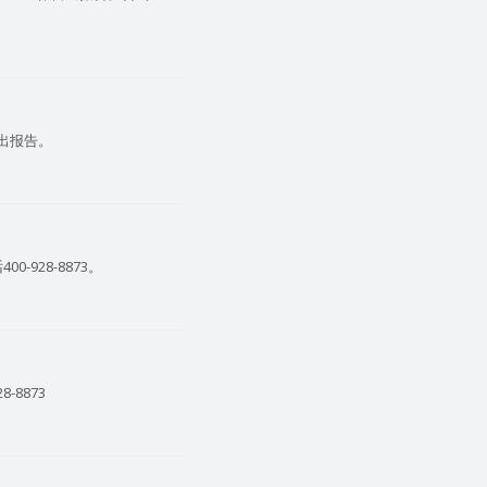
日出报告。
928-8873。
8873