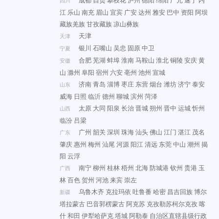
四川
江
乐山
南充
眉山
宜宾
广安
达州
雅安
巴中
资阳
阿坝
藏族羌族
甘孜藏族
凉山彝族
天津
天津
银川
石嘴山
吴忠
固原
中卫
宁夏
合肥
芜湖
蚌埠
淮南
马鞍山
淮北
铜陵
安庆
黄
安徽
山
滁州
阜阳
宿州
六安
亳州
池州
宣城
济南
青岛
淄博
枣庄
东营
烟台
潍坊
济宁
泰安
山东
威海
日照
临沂
德州
聊城
滨州
菏泽
太原
大同
阳泉
长治
晋城
朔州
晋中
运城
忻州
山西
临汾
吕梁
广州
韶关
深圳
珠海
汕头
佛山
江门
湛江
茂名
广东
肇庆
惠州
梅州
汕尾
河源
阳江
清远
东莞
中山
潮州
揭
阳
云浮
南宁
柳州
桂林
梧州
北海
防城港
钦州
贵港
玉
广西
林
百色
贺州
河池
来宾
崇左
乌鲁木齐
克拉玛依
吐鲁番
哈密
昌吉回族
博尔
新疆
塔拉蒙古
巴音郭楞蒙古
阿克苏
克孜勒苏柯尔克孜
喀
什
和田
伊犁哈萨克
塔城
阿勒泰
自治区直辖县级行政