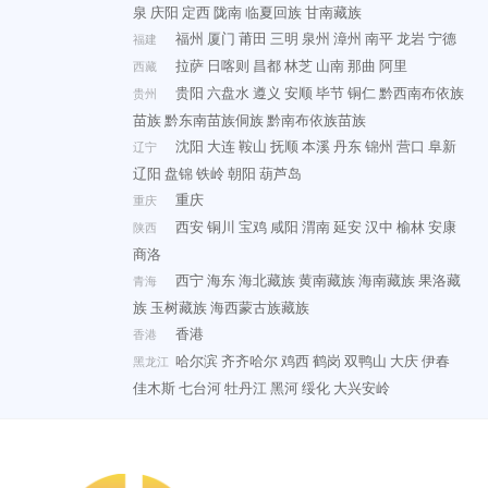
泉
庆阳
定西
陇南
临夏回族
甘南藏族
福州
厦门
莆田
三明
泉州
漳州
南平
龙岩
宁德
福建
拉萨
日喀则
昌都
林芝
山南
那曲
阿里
西藏
贵阳
六盘水
遵义
安顺
毕节
铜仁
黔西南布依族
贵州
苗族
黔东南苗族侗族
黔南布依族苗族
沈阳
大连
鞍山
抚顺
本溪
丹东
锦州
营口
阜新
辽宁
辽阳
盘锦
铁岭
朝阳
葫芦岛
重庆
重庆
西安
铜川
宝鸡
咸阳
渭南
延安
汉中
榆林
安康
陕西
商洛
西宁
海东
海北藏族
黄南藏族
海南藏族
果洛藏
青海
族
玉树藏族
海西蒙古族藏族
香港
香港
哈尔滨
齐齐哈尔
鸡西
鹤岗
双鸭山
大庆
伊春
黑龙江
佳木斯
七台河
牡丹江
黑河
绥化
大兴安岭