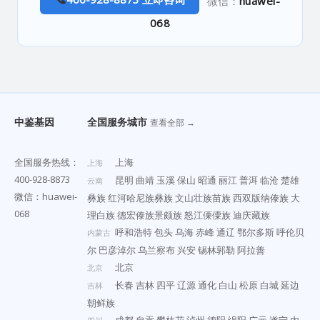
微信：
huawei-
068
中鉴基因
全国服务城市
查看全部 →
全国服务热线：
上海
上海
400-928-8873
昆明
曲靖
玉溪
保山
昭通
丽江
普洱
临沧
楚雄
云南
微信：huawei-
彝族
红河哈尼族彝族
文山壮族苗族
西双版纳傣族
大
068
理白族
德宏傣族景颇族
怒江傈僳族
迪庆藏族
呼和浩特
包头
乌海
赤峰
通辽
鄂尔多斯
呼伦贝
内蒙古
尔
巴彦淖尔
乌兰察布
兴安
锡林郭勒
阿拉善
北京
北京
长春
吉林
四平
辽源
通化
白山
松原
白城
延边
吉林
朝鲜族
成都
自贡
攀枝花
泸州
德阳
绵阳
广元
遂宁
内