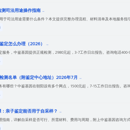
S检测司法用途操作指南
S检测用于司法用途需要什么条件？本文提供完整办理流程、材料清单及本地服务指
南
鉴定怎么办理（2026）
务，中鉴基因提供正规检测，2980元起，3-7工作日出报告。咨询电话400-928
单
检测名单（附鉴定中心地址）2026年7月
哪些？中鉴基因在朝阳设有多个网点，1500元起，7-15工作日出报告。咨询电话40
单
步骤：亲子鉴定能否用于自采样？
理指南，详解自采样是否可行、所需材料、费用与周期，附上中鉴基因咨询方
南