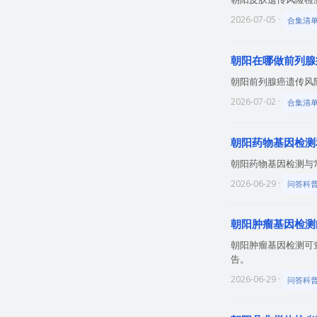
2026-07-05 ·
合集清
朝阳在哪做前列腺
朝阳前列腺癌遗传风险服
2026-07-02 ·
合集清
朝阳药物基因检测
朝阳药物基因检测与常
2026-06-29 ·
问答科
朝阳肿瘤基因检测
朝阳肿瘤基因检测可查
告。
2026-06-29 ·
问答科