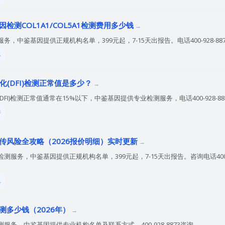
检测COL1A1/COL5A1检测费用多少钱
，中鉴基因提供正规机构名单，399元起，7-15天出报告。电话400-928-887
单
化(DFI)检测正常值是多少？
FI)检测正常值通常在15%以下，中鉴基因提供专业检测服务，电话400-928-8873
普
传风险全攻略（2026报价明细）实时更新
服务，中鉴基因提供正规机构名单，399元起，7-15天出报告。咨询电话400-928
单
测多少钱（2026年）
服务，中鉴基因提供专业机构名单及联系方式。400-928-8873咨询。