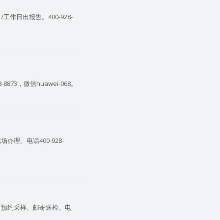
日出报告。400-928-
73，微信huawei-068。
。电话400-928-
可预约采样、邮寄送检。电