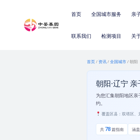
跳
至
首页
全国城市服务
亲
内
容
联系我们
检测项目
关
首页
/
资讯
/
全国城市
/
朝阳
朝阳·辽宁 亲
为您汇集朝阳地区亲
约。
覆盖区县：双塔区、
78
共
篇指南
涵