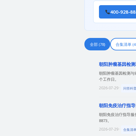
400-928-
全部 (78)
合集清单 (4
朝阳肿瘤基因检测
朝阳肿瘤基因检测与癌
个工作日。
2026-07-29 ·
问答科
朝阳免疫治疗指导费
朝阳免疫治疗指导服务
8873。
2026-07-29 ·
合集清