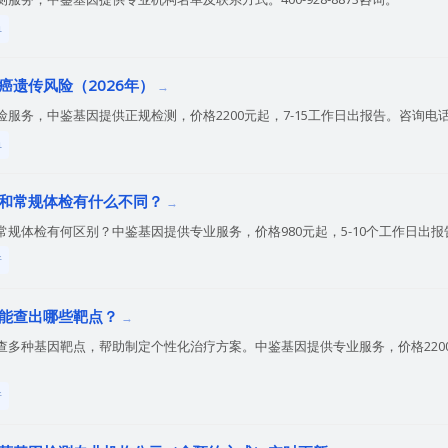
单
癌遗传风险（2026年）
务，中鉴基因提供正规检测，价格2200元起，7-15工作日出报告。咨询电话400-
单
和常规体检有什么不同？
规体检有何区别？中鉴基因提供专业服务，价格980元起，5-10个工作日出报告。咨询
普
能查出哪些靶点？
多种基因靶点，帮助制定个性化治疗方案。中鉴基因提供专业服务，价格2200
普