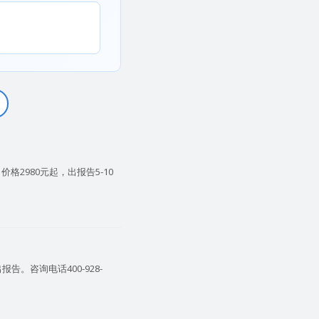
2980元起，出报告5-10
。咨询电话400-928-