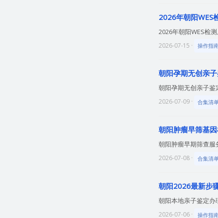
2026年朝阳WE
2026年朝阳WE
2026-07-15 ·
操作指
朝阳孕期无创亲子
朝阳孕期无创亲子鉴定服
2026-07-09 ·
合集清
朝阳肿瘤早筛基因
朝阳肿瘤早期筛查服务有
2026-07-08 ·
合集清
朝阳2026最新
朝阳本地亲子鉴定办
2026-07-06 ·
操作指