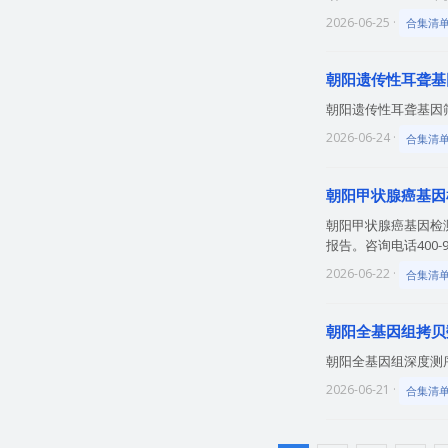
2026-06-25 ·
合集清
朝阳遗传性耳聋基
朝阳遗传性耳聋基因筛查
2026-06-24 ·
合集清
朝阳甲状腺癌基因
朝阳甲状腺癌基因检测
报告。咨询电话400-92
2026-06-22 ·
合集清
朝阳全基因组拷贝
朝阳全基因组深度测序服
2026-06-21 ·
合集清