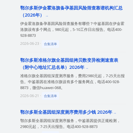
鄂尔多斯伊金霍洛旗备孕基因风险筛查靠谱机构汇总
（2026年）
伊金霍洛旗备孕基因风险筛查服务有哪些？中鉴基因在伊金霍
洛旗设有多个网点，980元起，5-10工作日出报告。电话400-
928-8873
2026-06-23 ·
合集清单
鄂尔多斯准格尔旗全基因组拷贝数变异检测速查表
（附中心地址汇总名单）2026年
准格尔旗全基因组深度测序服务，费用2980元起，7-25天出报
告。中鉴基因在准格尔旗设有多个服务网点，电话400-928-
8873，微信huawei-068。
2026-06-21 ·
合集清单
鄂尔多斯全基因组深度测序费用多少钱 2026年
鄂尔多斯全基因组深度测序服务，中鉴基因提供正规检测，
2980元起，7-25天出报告。电话400-928-8873