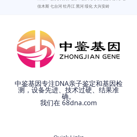
佳木斯
七台河
牡丹江
黑河
绥化
大兴安岭
中鉴基因专注DNA亲子鉴定和基因检
测，设备先进、技术过硬、结果准
确。
我们在 68dna.com