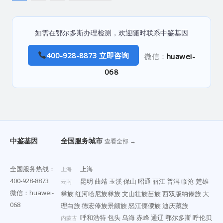
如需在鄂尔多斯办理检测，欢迎随时联系中鉴基因
400-928-8873 立即咨询
微信：
huawei-
068
中鉴基因
全国服务城市
查看全部 →
全国服务热线：
上海
上海
400-928-8873
昆明
曲靖
玉溪
保山
昭通
丽江
普洱
临沧
楚雄
云南
微信：huawei-
彝族
红河哈尼族彝族
文山壮族苗族
西双版纳傣族
大
068
理白族
德宏傣族景颇族
怒江傈僳族
迪庆藏族
呼和浩特
包头
乌海
赤峰
通辽
鄂尔多斯
呼伦贝
内蒙古