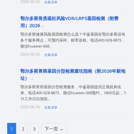
2026-06-20 ·
合集清单
鄂尔多斯骨质疏松风险VDR/LRP5基因检测（附费
用）2026
鄂尔多斯健康风险基因检测怎么选？中鉴基因在鄂尔多斯设有
多个服务网点，可预约采样、邮寄送检。电话400-928-8873，
微信huawei-068。
2026-06-20 ·
合集清单
鄂尔多斯胃癌基因分型检测避坑指南（附2026年新地
址）
鄂尔多斯胃癌基因分型检测服务，中鉴基因提供正规机构名
单、电话400-928-8873、微信huawei-068预约，1800元起，7-
15工作日出报告。
2026-06-18 ·
合集清单
1
2
3
下一页 →