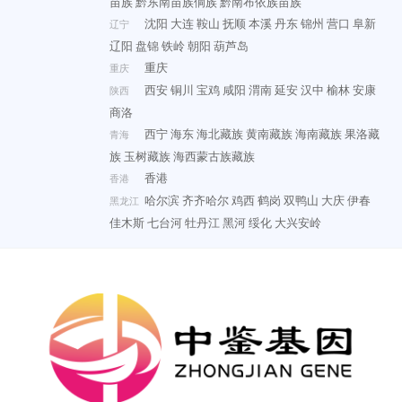
苗族
黔东南苗族侗族
黔南布依族苗族
沈阳
大连
鞍山
抚顺
本溪
丹东
锦州
营口
阜新
辽宁
辽阳
盘锦
铁岭
朝阳
葫芦岛
重庆
重庆
西安
铜川
宝鸡
咸阳
渭南
延安
汉中
榆林
安康
陕西
商洛
西宁
海东
海北藏族
黄南藏族
海南藏族
果洛藏
青海
族
玉树藏族
海西蒙古族藏族
香港
香港
哈尔滨
齐齐哈尔
鸡西
鹤岗
双鸭山
大庆
伊春
黑龙江
佳木斯
七台河
牡丹江
黑河
绥化
大兴安岭