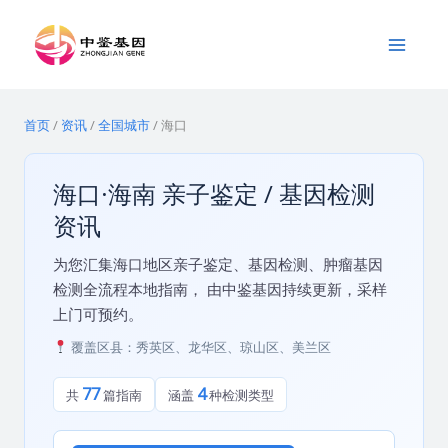
跳
Main
至
Menu
内
容
首页
/
资讯
/
全国城市
/
海口
海口·海南 亲子鉴定 / 基因检测
资讯
为您汇集海口地区亲子鉴定、基因检测、肿瘤基因
检测全流程本地指南， 由中鉴基因持续更新，采样
上门可预约。
覆盖区县：秀英区、龙华区、琼山区、美兰区
77
4
共
篇指南
涵盖
种检测类型