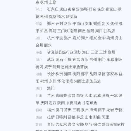
春
抚州
上饶
石家庄
唐山
秦皇岛
邯郸
邢台
保定
张家口
承
河北
德
沧州
廊坊
衡水
雄安新
郑州
开封
洛阳
平顶山
安阳
鹤壁
新乡
焦作
濮
河南
阳
许昌
漯河
三门峡
南阳
商丘
信阳
周口
驻马店
杭州
宁波
温州
嘉兴
湖州
绍兴
金华
衢州
舟山
浙江
台州
丽水
省直辖县级行政区划
海口
三亚
三沙
儋州
海南
武汉
黄石
十堰
宜昌
襄阳
鄂州
荆门
孝感
荆州
湖北
黄冈
咸宁
随州
恩施土家族苗族
长沙
株洲
湘潭
衡阳
邵阳
岳阳
常德
张家界
益
湖南
阳
郴州
永州
怀化
娄底
湘西土家族苗族
澳门
澳门
兰州
嘉峪关
金昌
白银
天水
武威
张掖
平凉
酒
甘肃
泉
庆阳
定西
陇南
临夏回族
甘南藏族
福州
厦门
莆田
三明
泉州
漳州
南平
龙岩
宁德
福建
拉萨
日喀则
昌都
林芝
山南
那曲
阿里
西藏
贵阳
六盘水
遵义
安顺
毕节
铜仁
黔西南布依族
贵州