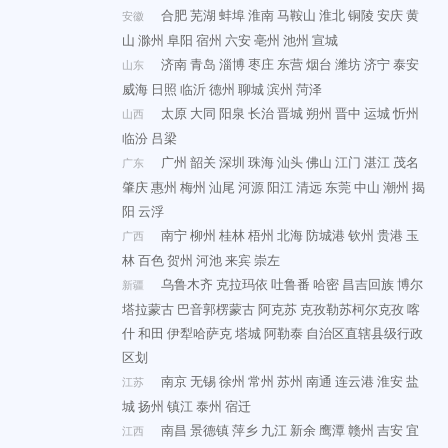
合肥
芜湖
蚌埠
淮南
马鞍山
淮北
铜陵
安庆
黄
安徽
山
滁州
阜阳
宿州
六安
亳州
池州
宣城
济南
青岛
淄博
枣庄
东营
烟台
潍坊
济宁
泰安
山东
威海
日照
临沂
德州
聊城
滨州
菏泽
太原
大同
阳泉
长治
晋城
朔州
晋中
运城
忻州
山西
临汾
吕梁
广州
韶关
深圳
珠海
汕头
佛山
江门
湛江
茂名
广东
肇庆
惠州
梅州
汕尾
河源
阳江
清远
东莞
中山
潮州
揭
阳
云浮
南宁
柳州
桂林
梧州
北海
防城港
钦州
贵港
玉
广西
林
百色
贺州
河池
来宾
崇左
乌鲁木齐
克拉玛依
吐鲁番
哈密
昌吉回族
博尔
新疆
塔拉蒙古
巴音郭楞蒙古
阿克苏
克孜勒苏柯尔克孜
喀
什
和田
伊犁哈萨克
塔城
阿勒泰
自治区直辖县级行政
区划
南京
无锡
徐州
常州
苏州
南通
连云港
淮安
盐
江苏
城
扬州
镇江
泰州
宿迁
南昌
景德镇
萍乡
九江
新余
鹰潭
赣州
吉安
宜
江西