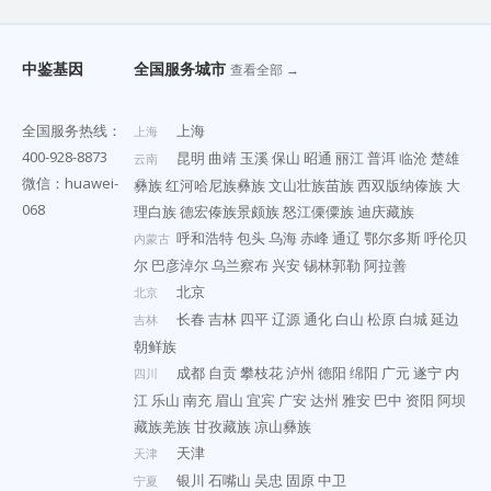
中鉴基因
全国服务城市
查看全部 →
全国服务热线：
上海
上海
400-928-8873
昆明
曲靖
玉溪
保山
昭通
丽江
普洱
临沧
楚雄
云南
微信：huawei-
彝族
红河哈尼族彝族
文山壮族苗族
西双版纳傣族
大
068
理白族
德宏傣族景颇族
怒江傈僳族
迪庆藏族
呼和浩特
包头
乌海
赤峰
通辽
鄂尔多斯
呼伦贝
内蒙古
尔
巴彦淖尔
乌兰察布
兴安
锡林郭勒
阿拉善
北京
北京
长春
吉林
四平
辽源
通化
白山
松原
白城
延边
吉林
朝鲜族
成都
自贡
攀枝花
泸州
德阳
绵阳
广元
遂宁
内
四川
江
乐山
南充
眉山
宜宾
广安
达州
雅安
巴中
资阳
阿坝
藏族羌族
甘孜藏族
凉山彝族
天津
天津
银川
石嘴山
吴忠
固原
中卫
宁夏