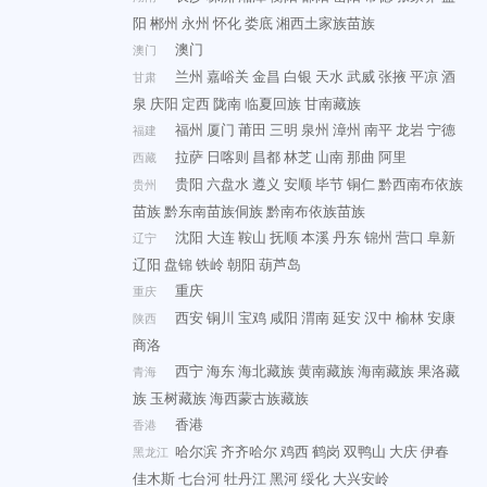
阳
郴州
永州
怀化
娄底
湘西土家族苗族
澳门
澳门
兰州
嘉峪关
金昌
白银
天水
武威
张掖
平凉
酒
甘肃
泉
庆阳
定西
陇南
临夏回族
甘南藏族
福州
厦门
莆田
三明
泉州
漳州
南平
龙岩
宁德
福建
拉萨
日喀则
昌都
林芝
山南
那曲
阿里
西藏
贵阳
六盘水
遵义
安顺
毕节
铜仁
黔西南布依族
贵州
苗族
黔东南苗族侗族
黔南布依族苗族
沈阳
大连
鞍山
抚顺
本溪
丹东
锦州
营口
阜新
辽宁
辽阳
盘锦
铁岭
朝阳
葫芦岛
重庆
重庆
西安
铜川
宝鸡
咸阳
渭南
延安
汉中
榆林
安康
陕西
商洛
西宁
海东
海北藏族
黄南藏族
海南藏族
果洛藏
青海
族
玉树藏族
海西蒙古族藏族
香港
香港
哈尔滨
齐齐哈尔
鸡西
鹤岗
双鸭山
大庆
伊春
黑龙江
佳木斯
七台河
牡丹江
黑河
绥化
大兴安岭