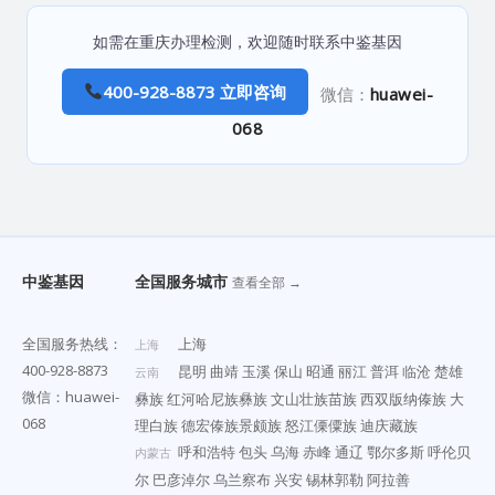
如需在重庆办理检测，欢迎随时联系中鉴基因
400-928-8873 立即咨询
微信：
huawei-
068
中鉴基因
全国服务城市
查看全部 →
全国服务热线：
上海
上海
400-928-8873
昆明
曲靖
玉溪
保山
昭通
丽江
普洱
临沧
楚雄
云南
微信：huawei-
彝族
红河哈尼族彝族
文山壮族苗族
西双版纳傣族
大
068
理白族
德宏傣族景颇族
怒江傈僳族
迪庆藏族
呼和浩特
包头
乌海
赤峰
通辽
鄂尔多斯
呼伦贝
内蒙古
尔
巴彦淖尔
乌兰察布
兴安
锡林郭勒
阿拉善