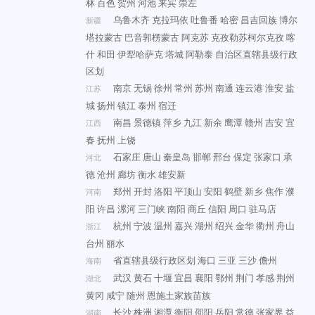
林
百色
贺州
河池
来宾
崇左
乌鲁木齐
克拉玛依
吐鲁番
哈密
昌吉回族
博尔
新疆
塔拉蒙古
巴音郭楞蒙古
阿克苏
克孜勒苏柯尔克孜
喀
什
和田
伊犁哈萨克
塔城
阿勒泰
自治区直辖县级行政
区划
南京
无锡
徐州
常州
苏州
南通
连云港
淮安
盐
江苏
城
扬州
镇江
泰州
宿迁
南昌
景德镇
萍乡
九江
新余
鹰潭
赣州
吉安
宜
江西
春
抚州
上饶
石家庄
唐山
秦皇岛
邯郸
邢台
保定
张家口
承
河北
德
沧州
廊坊
衡水
雄安新
郑州
开封
洛阳
平顶山
安阳
鹤壁
新乡
焦作
濮
河南
阳
许昌
漯河
三门峡
南阳
商丘
信阳
周口
驻马店
杭州
宁波
温州
嘉兴
湖州
绍兴
金华
衢州
舟山
浙江
台州
丽水
省直辖县级行政区划
海口
三亚
三沙
儋州
海南
武汉
黄石
十堰
宜昌
襄阳
鄂州
荆门
孝感
荆州
湖北
黄冈
咸宁
随州
恩施土家族苗族
长沙
株洲
湘潭
衡阳
邵阳
岳阳
常德
张家界
益
湖南