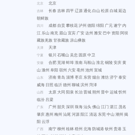
北京
北京
长春
吉林
四平
辽源
通化
白山
松原
白城
延边
吉林
朝鲜族
成都
自贡
攀枝花
泸州
德阳
绵阳
广元
遂宁
内
四川
江
乐山
南充
眉山
宜宾
广安
达州
雅安
巴中
资阳
阿坝
藏族羌族
甘孜藏族
凉山彝族
天津
天津
银川
石嘴山
吴忠
固原
中卫
宁夏
合肥
芜湖
蚌埠
淮南
马鞍山
淮北
铜陵
安庆
黄
安徽
山
滁州
阜阳
宿州
六安
亳州
池州
宣城
济南
青岛
淄博
枣庄
东营
烟台
潍坊
济宁
泰安
山东
威海
日照
临沂
德州
聊城
滨州
菏泽
太原
大同
阳泉
长治
晋城
朔州
晋中
运城
忻州
山西
临汾
吕梁
广州
韶关
深圳
珠海
汕头
佛山
江门
湛江
茂名
广东
肇庆
惠州
梅州
汕尾
河源
阳江
清远
东莞
中山
潮州
揭
阳
云浮
南宁
柳州
桂林
梧州
北海
防城港
钦州
贵港
玉
广西