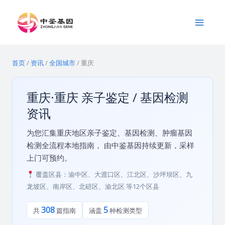
跳
Main
至
Menu
内
容
首页
/
资讯
/
全国城市
/
重庆
重庆·重庆 亲子鉴定 / 基因检测
资讯
为您汇集重庆地区亲子鉴定、基因检测、肿瘤基因
检测全流程本地指南， 由中鉴基因持续更新，采样
上门可预约。
覆盖区县：渝中区、大渡口区、江北区、沙坪坝区、九
龙坡区、南岸区、北碚区、渝北区 等12个区县
308
5
共
篇指南
涵盖
种检测类型