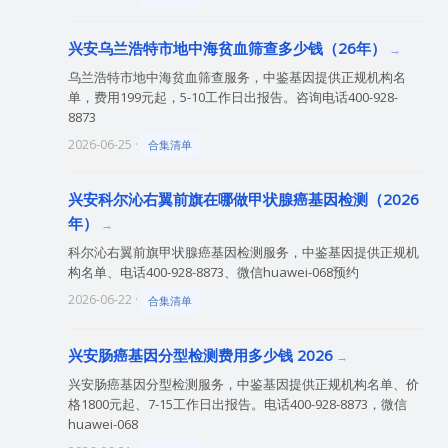
兴安乌兰浩特市地中海贫血筛查多少钱（26年）
乌兰浩特市地中海贫血筛查服务，中鉴基因提供正规机构名
单，费用199元起，5-10工作日出报告。咨询电话400-928-
8873
2026-06-25 ·
合集清单
兴安科尔沁右翼前旗在哪做甲状腺癌基因检测（2026
年）
科尔沁右翼前旗甲状腺癌基因检测服务，中鉴基因提供正规机
构名单、电话400-928-8873、微信huawei-068预约
2026-06-22 ·
合集清单
兴安肠癌基因分型检测费用多少钱 2026
兴安肠癌基因分型检测服务，中鉴基因提供正规机构名单、价
格1800元起、7-15工作日出报告。电话400-928-8873，微信
huawei-068