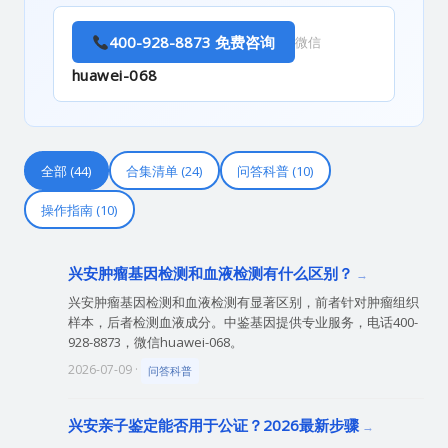
400-928-8873 免费咨询
微信
huawei-068
全部 (44)
合集清单 (24)
问答科普 (10)
操作指南 (10)
兴安肿瘤基因检测和血液检测有什么区别？
兴安肿瘤基因检测和血液检测有显著区别，前者针对肿瘤组织
样本，后者检测血液成分。中鉴基因提供专业服务，电话400-
928-8873，微信huawei-068。
2026-07-09 ·
问答科普
兴安亲子鉴定能否用于公证？2026最新步骤