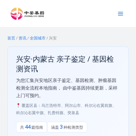
跳
Main
至
Menu
内
容
首页
/
资讯
/
全国城市
/
兴安
兴安·内蒙古 亲子鉴定 / 基因检
测资讯
为您汇集兴安地区亲子鉴定、基因检测、肿瘤基因
检测全流程本地指南， 由中鉴基因持续更新，采样
上门可预约。
覆盖区县：乌兰浩特市、阿尔山市、科尔沁右翼前旗、
科尔沁右翼中旗、扎赉特旗、突泉县
44
3
共
篇指南
涵盖
种检测类型