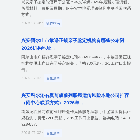
兴安亲子鉴定能否用于公证？本文详解2026年最新办理流程、
所需材料、费用及周期，附兴安本地受理路径和中鉴基因联系
方式。
2026-07-06 ·
操作指南
兴安阿尔山市靠谱正规亲子鉴定机构有哪些公布附
2026机构地址
阿尔山市户籍办理亲子鉴定电话400-928-8873，中鉴基因正规
机构提供上户口亲子鉴定服务，价格980元起，3-5工作日出报
告。
2026-07-02 ·
合集清单
兴安科尔沁右翼前旗前列腺癌遗传风险本地公司推荐
（附中心联系方式）2026年
科尔沁右翼前旗前列腺癌遗传风险服务推荐，中鉴基因提供正
规检测，费用2200元起，7-15工作日出报告。咨询电话：400-
928-8873
2026-07-02 ·
合集清单