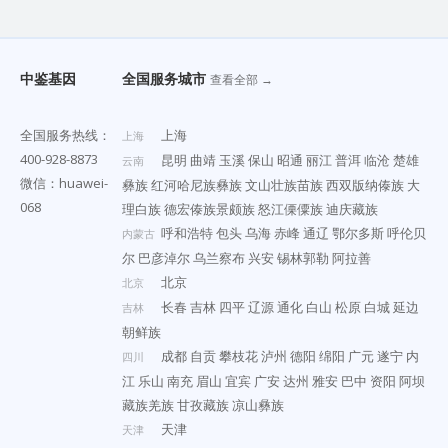
中鉴基因
全国服务城市
查看全部 →
全国服务热线：
上海
上海
400-928-8873
昆明
曲靖
玉溪
保山
昭通
丽江
普洱
临沧
楚雄
云南
微信：huawei-
彝族
红河哈尼族彝族
文山壮族苗族
西双版纳傣族
大
068
理白族
德宏傣族景颇族
怒江傈僳族
迪庆藏族
呼和浩特
包头
乌海
赤峰
通辽
鄂尔多斯
呼伦贝
内蒙古
尔
巴彦淖尔
乌兰察布
兴安
锡林郭勒
阿拉善
北京
北京
长春
吉林
四平
辽源
通化
白山
松原
白城
延边
吉林
朝鲜族
成都
自贡
攀枝花
泸州
德阳
绵阳
广元
遂宁
内
四川
江
乐山
南充
眉山
宜宾
广安
达州
雅安
巴中
资阳
阿坝
藏族羌族
甘孜藏族
凉山彝族
天津
天津