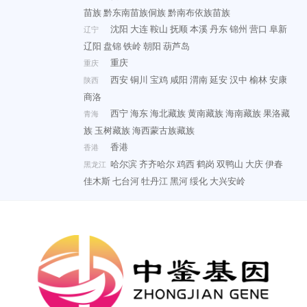
苗族
黔东南苗族侗族
黔南布依族苗族
沈阳
大连
鞍山
抚顺
本溪
丹东
锦州
营口
阜新
辽宁
辽阳
盘锦
铁岭
朝阳
葫芦岛
重庆
重庆
西安
铜川
宝鸡
咸阳
渭南
延安
汉中
榆林
安康
陕西
商洛
西宁
海东
海北藏族
黄南藏族
海南藏族
果洛藏
青海
族
玉树藏族
海西蒙古族藏族
香港
香港
哈尔滨
齐齐哈尔
鸡西
鹤岗
双鸭山
大庆
伊春
黑龙江
佳木斯
七台河
牡丹江
黑河
绥化
大兴安岭