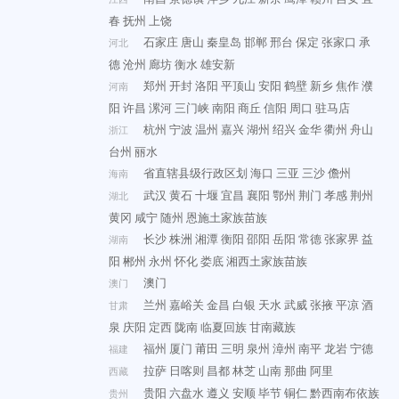
春
抚州
上饶
石家庄
唐山
秦皇岛
邯郸
邢台
保定
张家口
承
河北
德
沧州
廊坊
衡水
雄安新
郑州
开封
洛阳
平顶山
安阳
鹤壁
新乡
焦作
濮
河南
阳
许昌
漯河
三门峡
南阳
商丘
信阳
周口
驻马店
杭州
宁波
温州
嘉兴
湖州
绍兴
金华
衢州
舟山
浙江
台州
丽水
省直辖县级行政区划
海口
三亚
三沙
儋州
海南
武汉
黄石
十堰
宜昌
襄阳
鄂州
荆门
孝感
荆州
湖北
黄冈
咸宁
随州
恩施土家族苗族
长沙
株洲
湘潭
衡阳
邵阳
岳阳
常德
张家界
益
湖南
阳
郴州
永州
怀化
娄底
湘西土家族苗族
澳门
澳门
兰州
嘉峪关
金昌
白银
天水
武威
张掖
平凉
酒
甘肃
泉
庆阳
定西
陇南
临夏回族
甘南藏族
福州
厦门
莆田
三明
泉州
漳州
南平
龙岩
宁德
福建
拉萨
日喀则
昌都
林芝
山南
那曲
阿里
西藏
贵阳
六盘水
遵义
安顺
毕节
铜仁
黔西南布依族
贵州