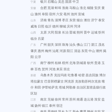
银川
石嘴山
吴忠
固原
中卫
宁夏
合肥
芜湖
蚌埠
淮南
马鞍山
淮北
铜陵
安庆
黄
安徽
山
滁州
阜阳
宿州
六安
亳州
池州
宣城
济南
青岛
淄博
枣庄
东营
烟台
潍坊
济宁
泰安
山东
威海
日照
临沂
德州
聊城
滨州
菏泽
太原
大同
阳泉
长治
晋城
朔州
晋中
运城
忻州
山西
临汾
吕梁
广州
韶关
深圳
珠海
汕头
佛山
江门
湛江
茂名
广东
肇庆
惠州
梅州
汕尾
河源
阳江
清远
东莞
中山
潮州
揭
阳
云浮
南宁
柳州
桂林
梧州
北海
防城港
钦州
贵港
玉
广西
林
百色
贺州
河池
来宾
崇左
乌鲁木齐
克拉玛依
吐鲁番
哈密
昌吉回族
博尔
新疆
塔拉蒙古
巴音郭楞蒙古
阿克苏
克孜勒苏柯尔克孜
喀
什
和田
伊犁哈萨克
塔城
阿勒泰
自治区直辖县级行政
区划
南京
无锡
徐州
常州
苏州
南通
连云港
淮安
盐
江苏
城
扬州
镇江
泰州
宿迁
南昌
景德镇
萍乡
九江
新余
鹰潭
赣州
吉安
宜
江西