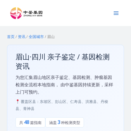
跳
Main
至
Menu
内
容
首页
/
资讯
/
全国城市
/
眉山
眉山·四川 亲子鉴定 / 基因检测
资讯
为您汇集眉山地区亲子鉴定、基因检测、肿瘤基因
检测全流程本地指南， 由中鉴基因持续更新，采样
上门可预约。
覆盖区县：东坡区、彭山区、仁寿县、洪雅县、丹棱
县、青神县
48
3
共
篇指南
涵盖
种检测类型