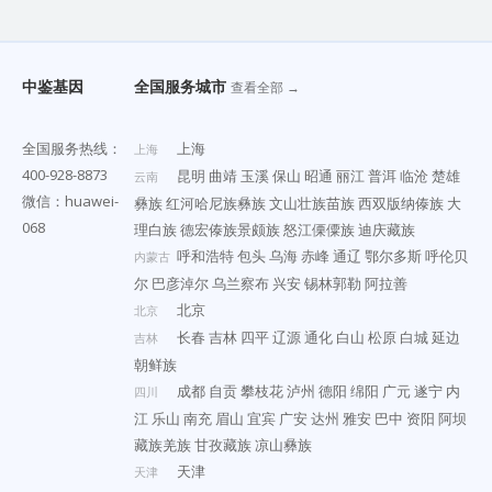
中鉴基因
全国服务城市
查看全部 →
全国服务热线：
上海
上海
400-928-8873
昆明
曲靖
玉溪
保山
昭通
丽江
普洱
临沧
楚雄
云南
微信：huawei-
彝族
红河哈尼族彝族
文山壮族苗族
西双版纳傣族
大
068
理白族
德宏傣族景颇族
怒江傈僳族
迪庆藏族
呼和浩特
包头
乌海
赤峰
通辽
鄂尔多斯
呼伦贝
内蒙古
尔
巴彦淖尔
乌兰察布
兴安
锡林郭勒
阿拉善
北京
北京
长春
吉林
四平
辽源
通化
白山
松原
白城
延边
吉林
朝鲜族
成都
自贡
攀枝花
泸州
德阳
绵阳
广元
遂宁
内
四川
江
乐山
南充
眉山
宜宾
广安
达州
雅安
巴中
资阳
阿坝
藏族羌族
甘孜藏族
凉山彝族
天津
天津