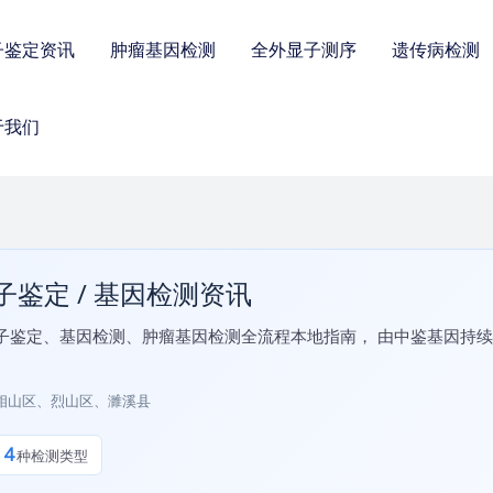
子鉴定资讯
肿瘤基因检测
全外显子测序
遗传病检测
于我们
子鉴定 / 基因检测资讯
子鉴定、基因检测、肿瘤基因检测全流程本地指南， 由中鉴基因持
相山区、烈山区、濉溪县
4
盖
种检测类型