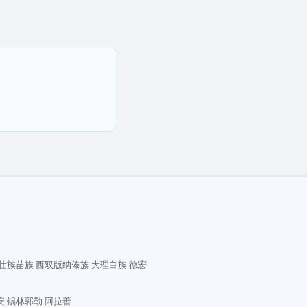
壮族苗族
西双版纳傣族
大理白族
德宏
安
锡林郭勒
阿拉善