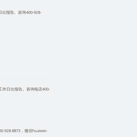
告。咨询400-928-
工作日出报告。咨询电话400-
8873，微信huawei-