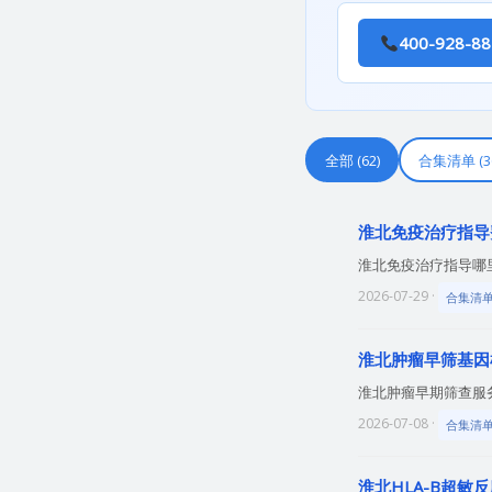
400-928-
全部 (62)
合集清单 (3
淮北免疫治疗指导
淮北免疫治疗指导哪里做
2026-07-29 ·
合集清
淮北肿瘤早筛基因
淮北肿瘤早期筛查服务推
2026-07-08 ·
合集清
淮北HLA-B超敏