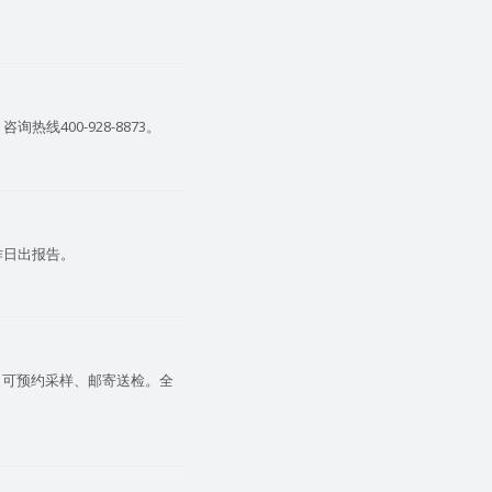
线400-928-8873。
作日出报告。
区，可预约采样、邮寄送检。全