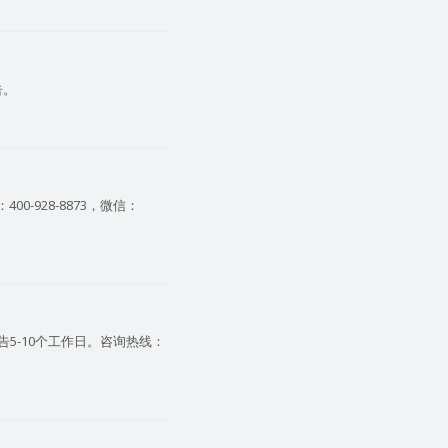
告。
-928-8873，微信：
5-10个工作日。咨询热线：