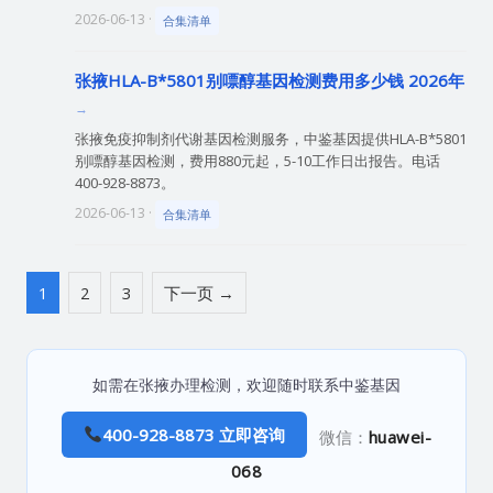
2026-06-13 ·
合集清单
张掖HLA-B*5801别嘌醇基因检测费用多少钱 2026年
张掖免疫抑制剂代谢基因检测服务，中鉴基因提供HLA-B*5801
别嘌醇基因检测，费用880元起，5-10工作日出报告。电话
400-928-8873。
2026-06-13 ·
合集清单
1
2
3
下一页 →
如需在张掖办理检测，欢迎随时联系中鉴基因
400-928-8873 立即咨询
微信：
huawei-
068