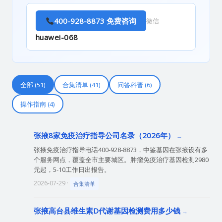
400-928-8873 免费咨询
微信
huawei-068
全部 (51)
合集清单 (41)
问答科普 (6)
操作指南 (4)
张掖8家免疫治疗指导公司名录（2026年）
张掖免疫治疗指导电话400-928-8873，中鉴基因在张掖设有多
个服务网点，覆盖全市主要城区。肿瘤免疫治疗基因检测2980
元起，5-10工作日出报告。
2026-07-29 ·
合集清单
张掖高台县维生素D代谢基因检测费用多少钱