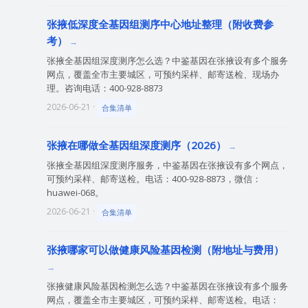
张掖低深度全基因组测序中心地址整理（附收费参
考）
张掖全基因组深度测序怎么选？中鉴基因在张掖设有多个服务
网点，覆盖全市主要城区，可预约采样、邮寄送检、现场办
理。咨询电话：400-928-8873
2026-06-21 ·
合集清单
张掖在哪做全基因组深度测序（2026）
张掖全基因组深度测序服务，中鉴基因在张掖设有多个网点，
可预约采样、邮寄送检。电话：400-928-8873，微信：
huawei-068。
2026-06-21 ·
合集清单
张掖哪家可以做健康风险基因检测（附地址与费用）
张掖健康风险基因检测怎么选？中鉴基因在张掖设有多个服务
网点，覆盖全市主要城区，可预约采样、邮寄送检。电话：