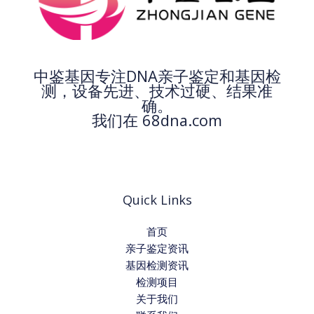
中鉴基因专注DNA亲子鉴定和基因检
测，设备先进、技术过硬、结果准
确。
我们在 68dna.com
Quick Links
首页
亲子鉴定资讯
基因检测资讯
检测项目
关于我们