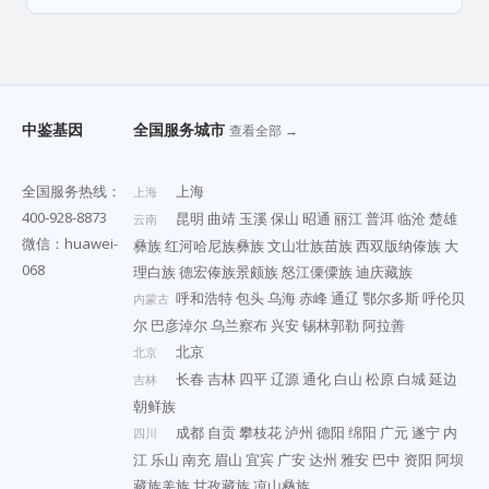
中鉴基因
全国服务城市
查看全部 →
全国服务热线：
上海
上海
400-928-8873
昆明
曲靖
玉溪
保山
昭通
丽江
普洱
临沧
楚雄
云南
微信：huawei-
彝族
红河哈尼族彝族
文山壮族苗族
西双版纳傣族
大
068
理白族
德宏傣族景颇族
怒江傈僳族
迪庆藏族
呼和浩特
包头
乌海
赤峰
通辽
鄂尔多斯
呼伦贝
内蒙古
尔
巴彦淖尔
乌兰察布
兴安
锡林郭勒
阿拉善
北京
北京
长春
吉林
四平
辽源
通化
白山
松原
白城
延边
吉林
朝鲜族
成都
自贡
攀枝花
泸州
德阳
绵阳
广元
遂宁
内
四川
江
乐山
南充
眉山
宜宾
广安
达州
雅安
巴中
资阳
阿坝
藏族羌族
甘孜藏族
凉山彝族