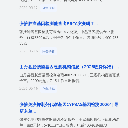
2026-06-17 ·
合集清单
张掖肿瘤基因检测能查出BRCA突变吗？
张掖肿瘤基因检测可查出BRCA突变。中鉴基因提供专业服
务，价格2200元起，报告7-15个工作日。咨询热线：400-928-
8873 |
2026-06-16 ·
问答科普
山丹县膀胱癌基因检测机构信息（2026收费标准）
山丹县膀胱癌基因检测电话400-928-8873，正规机构覆盖张掖
全市。2200元起，7-15工作日出报告。
2026-06-16 ·
合集清单
张掖免疫抑制剂代谢基因CYP3A5基因检测2026年最
新名单
张掖免疫抑制剂代谢基因检测服务，中鉴基因提供正规机构名
单，880元起，5-10工作日出报告。电话400-928-8873