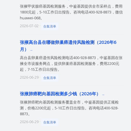
张掖甲状腺癌基因检测服务，中鉴基因提供全市采样点，费用
1800元起，5-10工作日出报告。咨询电话400-928-8873，微信
huawei-068。
2026-07-02 ·
合集清单
张掖高台县在哪做卵巢癌遗传风险检测（2026年6
月）
高台县卵巢癌遗传风险检测电话400-928-8873，中鉴基因在张
掖全市设服务网点，提供卵巢癌基因检测服务，费用2200元
起，7-15工作日出报告。
2026-06-29 ·
合集清单
张掖肺癌靶向基因检测多少钱（2026年）
张掖肺癌靶向基因检测服务覆盖全市，中鉴基因提供正规检
测，价格2200元起，5-10工作日出报告。咨询电话400-928-
8873。
2026-06-29 ·
合集清单