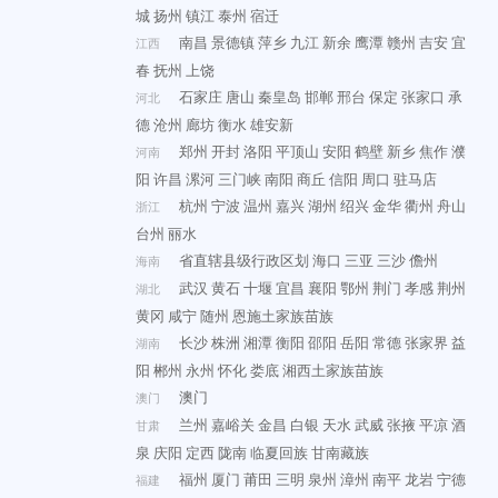
城
扬州
镇江
泰州
宿迁
南昌
景德镇
萍乡
九江
新余
鹰潭
赣州
吉安
宜
江西
春
抚州
上饶
石家庄
唐山
秦皇岛
邯郸
邢台
保定
张家口
承
河北
德
沧州
廊坊
衡水
雄安新
郑州
开封
洛阳
平顶山
安阳
鹤壁
新乡
焦作
濮
河南
阳
许昌
漯河
三门峡
南阳
商丘
信阳
周口
驻马店
杭州
宁波
温州
嘉兴
湖州
绍兴
金华
衢州
舟山
浙江
台州
丽水
省直辖县级行政区划
海口
三亚
三沙
儋州
海南
武汉
黄石
十堰
宜昌
襄阳
鄂州
荆门
孝感
荆州
湖北
黄冈
咸宁
随州
恩施土家族苗族
长沙
株洲
湘潭
衡阳
邵阳
岳阳
常德
张家界
益
湖南
阳
郴州
永州
怀化
娄底
湘西土家族苗族
澳门
澳门
兰州
嘉峪关
金昌
白银
天水
武威
张掖
平凉
酒
甘肃
泉
庆阳
定西
陇南
临夏回族
甘南藏族
福州
厦门
莆田
三明
泉州
漳州
南平
龙岩
宁德
福建