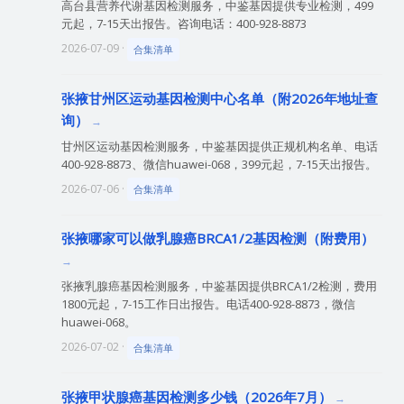
高台县营养代谢基因检测服务，中鉴基因提供专业检测，499
元起，7-15天出报告。咨询电话：400-928-8873
2026-07-09 ·
合集清单
张掖甘州区运动基因检测中心名单（附2026年地址查
询）
甘州区运动基因检测服务，中鉴基因提供正规机构名单、电话
400-928-8873、微信huawei-068，399元起，7-15天出报告。
2026-07-06 ·
合集清单
张掖哪家可以做乳腺癌BRCA1/2基因检测（附费用）
张掖乳腺癌基因检测服务，中鉴基因提供BRCA1/2检测，费用
1800元起，7-15工作日出报告。电话400-928-8873，微信
huawei-068。
2026-07-02 ·
合集清单
张掖甲状腺癌基因检测多少钱（2026年7月）