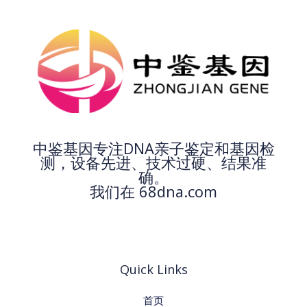
中鉴基因专注DNA亲子鉴定和基因检
测，设备先进、技术过硬、结果准
确。
我们在 68dna.com
Quick Links
首页