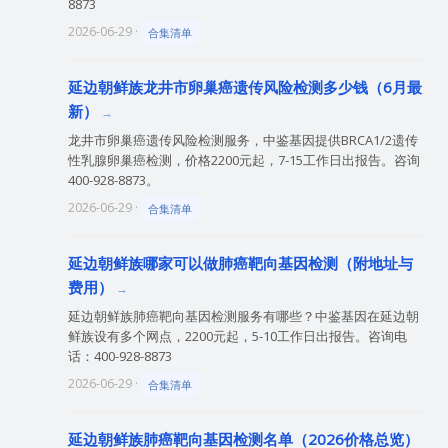
8873
2026-06-29 ·
合集清单
延边朝鲜族龙井市卵巢癌遗传风险检测多少钱（6月最
新）
龙井市卵巢癌遗传风险检测服务，中鉴基因提供BRCA1/2遗传
性乳腺卵巢癌检测，价格2200元起，7-15工作日出报告。咨询
400-928-8873。
2026-06-29 ·
合集清单
延边朝鲜族哪家可以做肺癌靶向基因检测（附地址与
费用）
延边朝鲜族肺癌靶向基因检测服务有哪些？中鉴基因在延边朝
鲜族设有多个网点，2200元起，5-10工作日出报告。咨询电
话：400-928-8873
2026-06-29 ·
合集清单
延边朝鲜族肺癌靶向基因检测名单（2026价格总览）