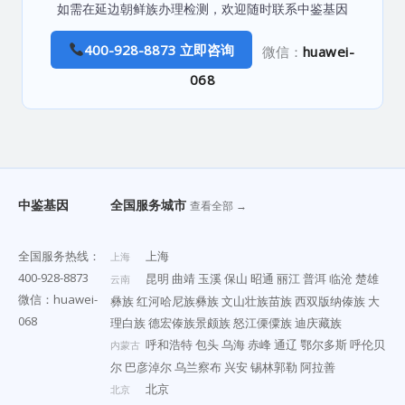
如需在延边朝鲜族办理检测，欢迎随时联系中鉴基因
400-928-8873 立即咨询
微信：
huawei-
068
中鉴基因
全国服务城市
查看全部 →
全国服务热线：
上海
上海
400-928-8873
昆明
曲靖
玉溪
保山
昭通
丽江
普洱
临沧
楚雄
云南
微信：huawei-
彝族
红河哈尼族彝族
文山壮族苗族
西双版纳傣族
大
068
理白族
德宏傣族景颇族
怒江傈僳族
迪庆藏族
呼和浩特
包头
乌海
赤峰
通辽
鄂尔多斯
呼伦贝
内蒙古
尔
巴彦淖尔
乌兰察布
兴安
锡林郭勒
阿拉善
北京
北京