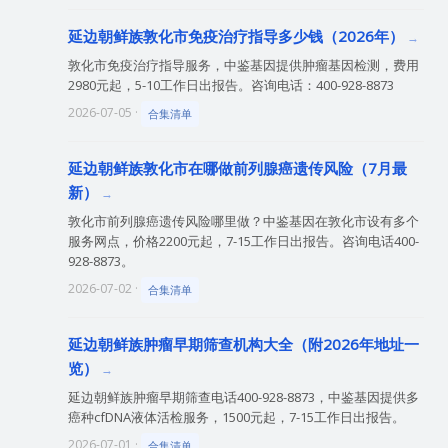
延边朝鲜族敦化市免疫治疗指导多少钱（2026年）
敦化市免疫治疗指导服务，中鉴基因提供肿瘤基因检测，费用
2980元起，5-10工作日出报告。咨询电话：400-928-8873
2026-07-05 ·
合集清单
延边朝鲜族敦化市在哪做前列腺癌遗传风险（7月最
新）
敦化市前列腺癌遗传风险哪里做？中鉴基因在敦化市设有多个
服务网点，价格2200元起，7-15工作日出报告。咨询电话400-
928-8873。
2026-07-02 ·
合集清单
延边朝鲜族肿瘤早期筛查机构大全（附2026年地址一
览）
延边朝鲜族肿瘤早期筛查电话400-928-8873，中鉴基因提供多
癌种cfDNA液体活检服务，1500元起，7-15工作日出报告。
2026-07-01 ·
合集清单