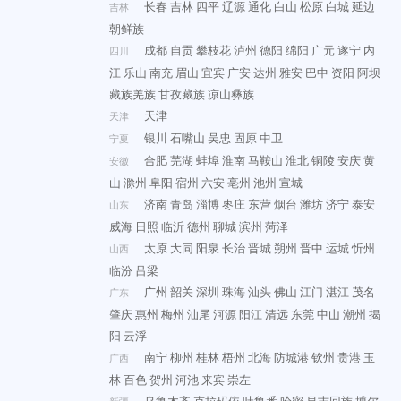
长春
吉林
四平
辽源
通化
白山
松原
白城
延边
吉林
朝鲜族
成都
自贡
攀枝花
泸州
德阳
绵阳
广元
遂宁
内
四川
江
乐山
南充
眉山
宜宾
广安
达州
雅安
巴中
资阳
阿坝
藏族羌族
甘孜藏族
凉山彝族
天津
天津
银川
石嘴山
吴忠
固原
中卫
宁夏
合肥
芜湖
蚌埠
淮南
马鞍山
淮北
铜陵
安庆
黄
安徽
山
滁州
阜阳
宿州
六安
亳州
池州
宣城
济南
青岛
淄博
枣庄
东营
烟台
潍坊
济宁
泰安
山东
威海
日照
临沂
德州
聊城
滨州
菏泽
太原
大同
阳泉
长治
晋城
朔州
晋中
运城
忻州
山西
临汾
吕梁
广州
韶关
深圳
珠海
汕头
佛山
江门
湛江
茂名
广东
肇庆
惠州
梅州
汕尾
河源
阳江
清远
东莞
中山
潮州
揭
阳
云浮
南宁
柳州
桂林
梧州
北海
防城港
钦州
贵港
玉
广西
林
百色
贺州
河池
来宾
崇左
乌鲁木齐
克拉玛依
吐鲁番
哈密
昌吉回族
博尔