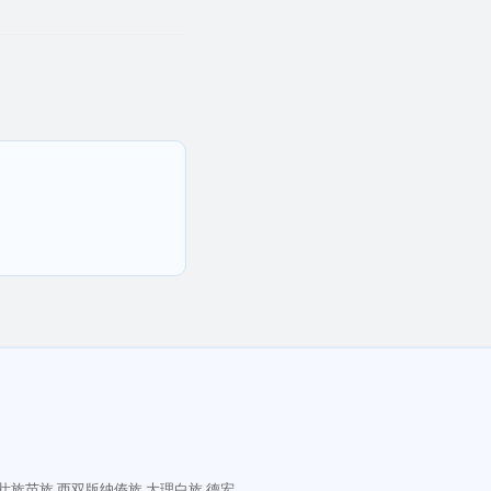
壮族苗族
西双版纳傣族
大理白族
德宏