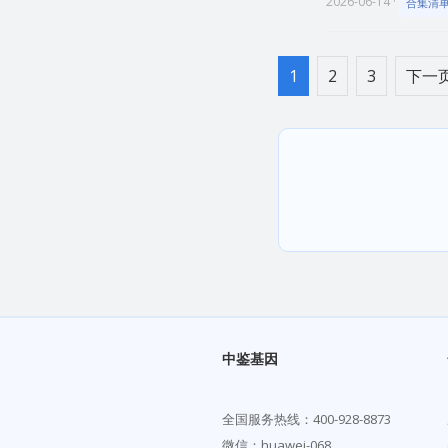
2026-06-14 ·
合集清
1
2
3
下一页
中鉴基因
全国服务热线：
400-928-8873
微信：huawei-068