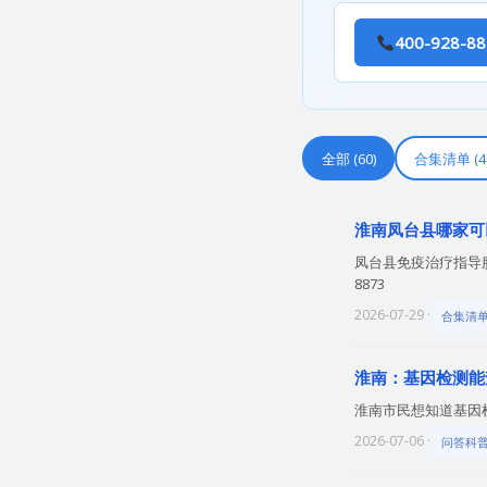
400-928-
全部 (60)
合集清单 (4
淮南凤台县哪家可
凤台县免疫治疗指导服
8873
2026-07-29 ·
合集清
淮南：基因检测能
淮南市民想知道基因
2026-07-06 ·
问答科