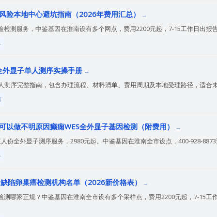
风险本地中心避坑指南（2026年费用汇总）
测服务，中鉴基因在淮南设有多个网点，费用2200元起，7-15工作日出报告。咨询
单
S全外显子单人测序实操手册
单人测序完整指南，包含办理流程、材料清单、费用周期及本地受理路径，适合
南
可以做不明原因癫痫WES全外显子基因检测（附费用）
份全外显子测序服务，2980元起。中鉴基因在淮南全市设点，400-928-887
单
组缺陷卵巢癌检测机构名单（2026新价格表）
测哪家正规？中鉴基因在淮南全市设有多个采样点，费用2200元起，7-15工作日出