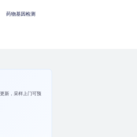
药物基因检测
免费咨询电话 : 400-
928-8873
续更新，采样上门可预