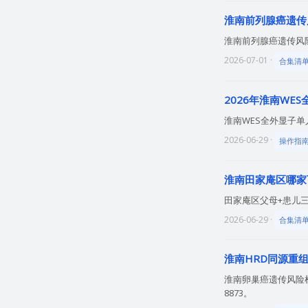
淮南前列腺癌遗传
淮南前列腺癌遗传风险检
2026-07-01 ·
合集清
2026年淮南WE
淮南WES全外显子
2026-06-29 ·
操作指
淮南田家庵区哪家
田家庵区父母+患儿三人
2026-06-29 ·
合集清
淮南HRD同源重
淮南卵巢癌遗传风险检
8873。