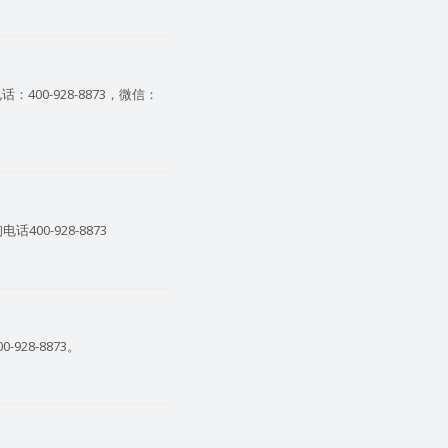
0-928-8873，微信：
0-928-8873
28-8873。