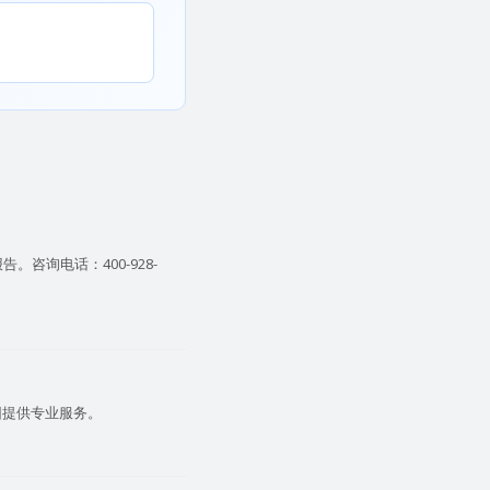
咨询电话：400-928-
因提供专业服务。