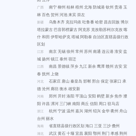
南宁
柳州
桂林
梧州
北海
防城港
钦州
贵港
玉
广西
林
百色
贺州
河池
来宾
崇左
乌鲁木齐
克拉玛依
吐鲁番
哈密
昌吉回族
博尔
新疆
塔拉蒙古
巴音郭楞蒙古
阿克苏
克孜勒苏柯尔克孜
喀
什
和田
伊犁哈萨克
塔城
阿勒泰
自治区直辖县级行政
区划
南京
无锡
徐州
常州
苏州
南通
连云港
淮安
盐
江苏
城
扬州
镇江
泰州
宿迁
南昌
景德镇
萍乡
九江
新余
鹰潭
赣州
吉安
宜
江西
春
抚州
上饶
石家庄
唐山
秦皇岛
邯郸
邢台
保定
张家口
承
河北
德
沧州
廊坊
衡水
雄安新
郑州
开封
洛阳
平顶山
安阳
鹤壁
新乡
焦作
濮
河南
阳
许昌
漯河
三门峡
南阳
商丘
信阳
周口
驻马店
杭州
宁波
温州
嘉兴
湖州
绍兴
金华
衢州
舟山
浙江
台州
丽水
省直辖县级行政区划
海口
三亚
三沙
儋州
海南
武汉
黄石
十堰
宜昌
襄阳
鄂州
荆门
孝感
荆州
湖北