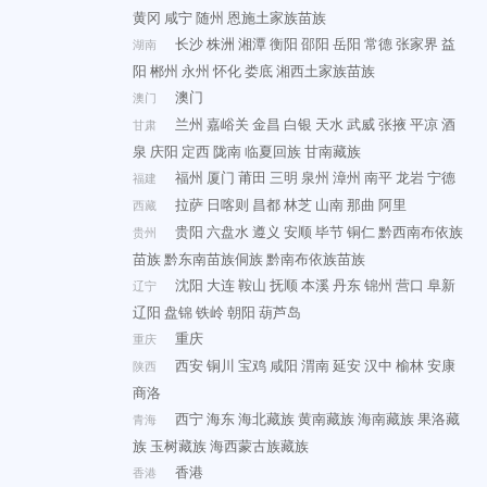
黄冈
咸宁
随州
恩施土家族苗族
长沙
株洲
湘潭
衡阳
邵阳
岳阳
常德
张家界
益
湖南
阳
郴州
永州
怀化
娄底
湘西土家族苗族
澳门
澳门
兰州
嘉峪关
金昌
白银
天水
武威
张掖
平凉
酒
甘肃
泉
庆阳
定西
陇南
临夏回族
甘南藏族
福州
厦门
莆田
三明
泉州
漳州
南平
龙岩
宁德
福建
拉萨
日喀则
昌都
林芝
山南
那曲
阿里
西藏
贵阳
六盘水
遵义
安顺
毕节
铜仁
黔西南布依族
贵州
苗族
黔东南苗族侗族
黔南布依族苗族
沈阳
大连
鞍山
抚顺
本溪
丹东
锦州
营口
阜新
辽宁
辽阳
盘锦
铁岭
朝阳
葫芦岛
重庆
重庆
西安
铜川
宝鸡
咸阳
渭南
延安
汉中
榆林
安康
陕西
商洛
西宁
海东
海北藏族
黄南藏族
海南藏族
果洛藏
青海
族
玉树藏族
海西蒙古族藏族
香港
香港