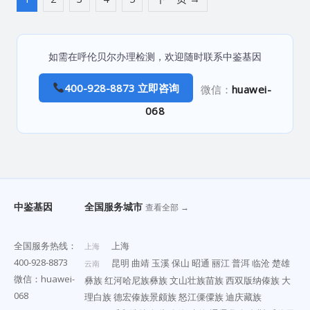
如需在呼伦贝尔办理检测，欢迎随时联系中鉴基因
400-928-8873 立即咨询
微信：
huawei-
068
中鉴基因
全国服务城市
查看全部 →
全国服务热线：
上海
上海
400-928-8873
昆明
曲靖
玉溪
保山
昭通
丽江
普洱
临沧
楚雄
云南
微信：huawei-
彝族
红河哈尼族彝族
文山壮族苗族
西双版纳傣族
大
068
理白族
德宏傣族景颇族
怒江傈僳族
迪庆藏族