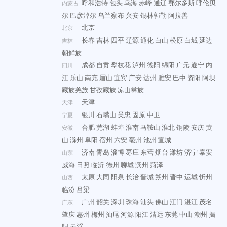
呼和浩特
包头
乌海
赤峰
通辽
鄂尔多斯
呼伦贝
内蒙古
尔
巴彦淖尔
乌兰察布
兴安
锡林郭勒
阿拉善
北京
北京
长春
吉林
四平
辽源
通化
白山
松原
白城
延边
吉林
朝鲜族
成都
自贡
攀枝花
泸州
德阳
绵阳
广元
遂宁
内
四川
江
乐山
南充
眉山
宜宾
广安
达州
雅安
巴中
资阳
阿坝
藏族羌族
甘孜藏族
凉山彝族
天津
天津
银川
石嘴山
吴忠
固原
中卫
宁夏
合肥
芜湖
蚌埠
淮南
马鞍山
淮北
铜陵
安庆
黄
安徽
山
滁州
阜阳
宿州
六安
亳州
池州
宣城
济南
青岛
淄博
枣庄
东营
烟台
潍坊
济宁
泰安
山东
威海
日照
临沂
德州
聊城
滨州
菏泽
太原
大同
阳泉
长治
晋城
朔州
晋中
运城
忻州
山西
临汾
吕梁
广州
韶关
深圳
珠海
汕头
佛山
江门
湛江
茂名
广东
肇庆
惠州
梅州
汕尾
河源
阳江
清远
东莞
中山
潮州
揭
阳
云浮