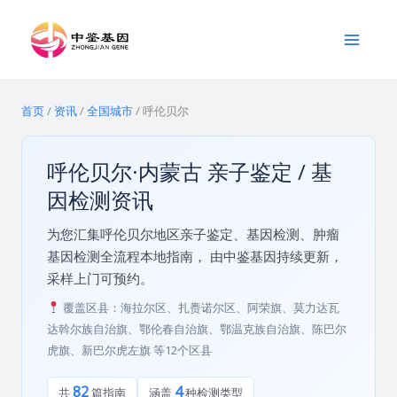
跳
Main
至
Menu
内
容
首页
/
资讯
/
全国城市
/
呼伦贝尔
呼伦贝尔·内蒙古 亲子鉴定 / 基
因检测资讯
为您汇集呼伦贝尔地区亲子鉴定、基因检测、肿瘤
基因检测全流程本地指南， 由中鉴基因持续更新，
采样上门可预约。
覆盖区县：海拉尔区、扎赉诺尔区、阿荣旗、莫力达瓦
达斡尔族自治旗、鄂伦春自治旗、鄂温克族自治旗、陈巴尔
虎旗、新巴尔虎左旗 等12个区县
82
4
共
篇指南
涵盖
种检测类型