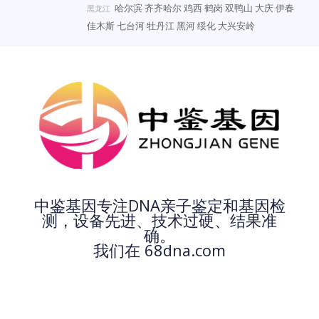
哈尔滨
齐齐哈尔
鸡西
鹤岗
双鸭山
大庆
伊春
黑龙江
佳木斯
七台河
牡丹江
黑河
绥化
大兴安岭
中鉴基因专注DNA亲子鉴定和基因检
测，设备先进、技术过硬、结果准
确。
我们在 68dna.com