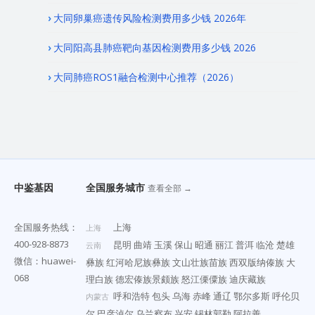
大同卵巢癌遗传风险检测费用多少钱 2026年
大同阳高县肺癌靶向基因检测费用多少钱 2026
大同肺癌ROS1融合检测中心推荐（2026）
中鉴基因
全国服务城市
查看全部 →
全国服务热线：
上海
上海
400-928-8873
昆明
曲靖
玉溪
保山
昭通
丽江
普洱
临沧
楚雄
云南
微信：huawei-
彝族
红河哈尼族彝族
文山壮族苗族
西双版纳傣族
大
068
理白族
德宏傣族景颇族
怒江傈僳族
迪庆藏族
呼和浩特
包头
乌海
赤峰
通辽
鄂尔多斯
呼伦贝
内蒙古
尔
巴彦淖尔
乌兰察布
兴安
锡林郭勒
阿拉善