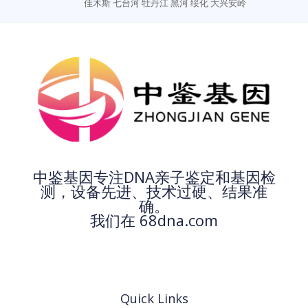
佳木斯
七台河
牡丹江
黑河
绥化
大兴安岭
中鉴基因专注DNA亲子鉴定和基因检
测，设备先进、技术过硬、结果准
确。
我们在 68dna.com
Quick Links