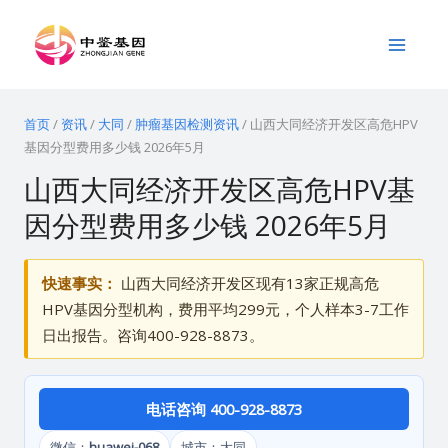
跳
Main
至
Menu
内
容
首页
/
资讯
/
大同
/
肿瘤基因检测资讯
/
山西大同经济开发区高危HPV
基因分型费用多少钱 2026年5月
山西大同经济开发区高危HPV基
因分型费用多少钱 2026年5月
快速事实：
山西大同经济开发区现有13家正规高危
HPV基因分型机构，费用平均299元，个人样本3-7工作
日出报告。咨询400-928-8873。
电话咨询 400-928-8873
微信：
huawei-068
城市：大同