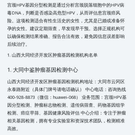
宫颈HPV基因分型检测是通过分析宫颈脱落细胞中的HPV病
毒DNA，判断是否感染高危型HPV，从而评估患宫颈癌风
险。这项检测适合有性生活史的女性，尤其是已婚或准备怀
孕的女性。建议定期筛查，早发现早干预。选择正规机构可
以确保检测结果准确、报告合法有效，避免因信息误差影响
后续治疗。
1. 山西大同经济开发区肿瘤基因检测机构名单
1. 大同中鉴肿瘤基因检测中心
山西大同经济开发区肿瘤基因检测机构地址：大同市云冈区
永泰路附近（具体门牌号请电话确认） 中心电话：咨询热线
400-928-8873（微信：huawei-068） 业务范围：宫颈HPV基
因分型检测、肿瘤标志物检测、遗传病筛查、药物基因组学
检测、癌症早筛、基因健康风险评估 中心介绍：专注于肿瘤
相关基因检测，拥有专业实验室和资深技术团队，检测精准
高效。