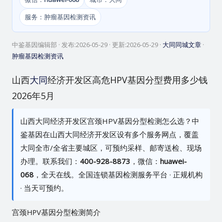
服务：肿瘤基因检测资讯
中鉴基因编辑部
· 发布:
2026-05-29
· 更新:
2026-05-29
·
大同同城文章
·
肿瘤基因检测资讯
山西
大同
经济开发区高危HPV基因分型费用多少钱
2026年5月
山西大同经济开发区宫颈HPV基因分型检测怎么选？中
鉴基因在山西大同经济开发区设有多个服务网点，覆盖
大同全市/全省主要城区，可预约采样、邮寄送检、现场
办理。联系我们：
400-928-8873
，微信：
huawei-
068
，全天在线。全国连锁基因检测服务平台 · 正规机构
· 当天可预约。
宫颈HPV基因分型检测简介