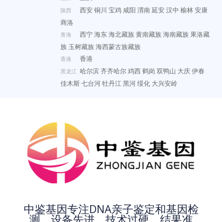
西安
铜川
宝鸡
咸阳
渭南
延安
汉中
榆林
安康
陕西
商洛
西宁
海东
海北藏族
黄南藏族
海南藏族
果洛藏
青海
族
玉树藏族
海西蒙古族藏族
香港
香港
哈尔滨
齐齐哈尔
鸡西
鹤岗
双鸭山
大庆
伊春
黑龙江
佳木斯
七台河
牡丹江
黑河
绥化
大兴安岭
中鉴基因专注DNA亲子鉴定和基因检
测，设备先进、技术过硬、结果准