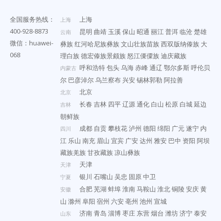
全国服务热线：
上海
上海
400-928-8873
昆明
曲靖
玉溪
保山
昭通
丽江
普洱
临沧
楚雄
云南
微信：huawei-
彝族
红河哈尼族彝族
文山壮族苗族
西双版纳傣族
大
068
理白族
德宏傣族景颇族
怒江傈僳族
迪庆藏族
呼和浩特
包头
乌海
赤峰
通辽
鄂尔多斯
呼伦贝
内蒙古
尔
巴彦淖尔
乌兰察布
兴安
锡林郭勒
阿拉善
北京
北京
长春
吉林
四平
辽源
通化
白山
松原
白城
延边
吉林
朝鲜族
成都
自贡
攀枝花
泸州
德阳
绵阳
广元
遂宁
内
四川
江
乐山
南充
眉山
宜宾
广安
达州
雅安
巴中
资阳
阿坝
藏族羌族
甘孜藏族
凉山彝族
天津
天津
银川
石嘴山
吴忠
固原
中卫
宁夏
合肥
芜湖
蚌埠
淮南
马鞍山
淮北
铜陵
安庆
黄
安徽
山
滁州
阜阳
宿州
六安
亳州
池州
宣城
济南
青岛
淄博
枣庄
东营
烟台
潍坊
济宁
泰安
山东