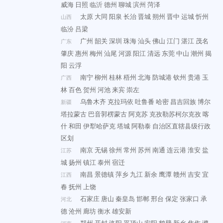
威海
日照
临沂
德州
聊城
滨州
菏泽
太原
大同
阳泉
长治
晋城
朔州
晋中
运城
忻州
山西
临汾
吕梁
广州
韶关
深圳
珠海
汕头
佛山
江门
湛江
茂名
广东
肇庆
惠州
梅州
汕尾
河源
阳江
清远
东莞
中山
潮州
揭
阳
云浮
南宁
柳州
桂林
梧州
北海
防城港
钦州
贵港
玉
广西
林
百色
贺州
河池
来宾
崇左
乌鲁木齐
克拉玛依
吐鲁番
哈密
昌吉回族
博尔
新疆
塔拉蒙古
巴音郭楞蒙古
阿克苏
克孜勒苏柯尔克孜
喀
什
和田
伊犁哈萨克
塔城
阿勒泰
自治区直辖县级行政
区划
南京
无锡
徐州
常州
苏州
南通
连云港
淮安
盐
江苏
城
扬州
镇江
泰州
宿迁
南昌
景德镇
萍乡
九江
新余
鹰潭
赣州
吉安
宜
江西
春
抚州
上饶
石家庄
唐山
秦皇岛
邯郸
邢台
保定
张家口
承
河北
德
沧州
廊坊
衡水
雄安新