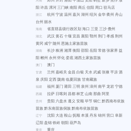
郑州
开封
洛阳
平顶山
安阳
鹤壁
新乡
焦作
濮
河南
阳
许昌
漯河
三门峡
南阳
商丘
信阳
周口
驻马店
杭州
宁波
温州
嘉兴
湖州
绍兴
金华
衢州
舟山
浙江
台州
丽水
省直辖县级行政区划
海口
三亚
三沙
儋州
海南
武汉
黄石
十堰
宜昌
襄阳
鄂州
荆门
孝感
荆州
湖北
黄冈
咸宁
随州
恩施土家族苗族
长沙
株洲
湘潭
衡阳
邵阳
岳阳
常德
张家界
益
湖南
阳
郴州
永州
怀化
娄底
湘西土家族苗族
澳门
澳门
兰州
嘉峪关
金昌
白银
天水
武威
张掖
平凉
酒
甘肃
泉
庆阳
定西
陇南
临夏回族
甘南藏族
福州
厦门
莆田
三明
泉州
漳州
南平
龙岩
宁德
福建
拉萨
日喀则
昌都
林芝
山南
那曲
阿里
西藏
贵阳
六盘水
遵义
安顺
毕节
铜仁
黔西南布依族
贵州
苗族
黔东南苗族侗族
黔南布依族苗族
沈阳
大连
鞍山
抚顺
本溪
丹东
锦州
营口
阜新
辽宁
辽阳
盘锦
铁岭
朝阳
葫芦岛
重庆
重庆