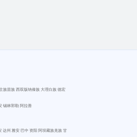
壮族苗族
西双版纳傣族
大理白族
德宏
安
锡林郭勒
阿拉善
安
达州
雅安
巴中
资阳
阿坝藏族羌族
甘