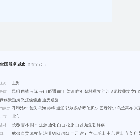
全国服务城市
查看全部 →
上海
上海
昆明
曲靖
玉溪
保山
昭通
丽江
普洱
临沧
楚雄彝族
红河哈尼族彝族
文山
云南
傣族景颇族
怒江傈僳族
迪庆藏族
呼和浩特
包头
乌海
赤峰
通辽
鄂尔多斯
呼伦贝尔
巴彦淖尔
乌兰察布
兴
内蒙古
北京
北京
长春
吉林
四平
辽源
通化
白山
松原
白城
延边朝鲜族
吉林
成都
自贡
攀枝花
泸州
德阳
绵阳
广元
遂宁
内江
乐山
南充
眉山
宜宾
广
四川