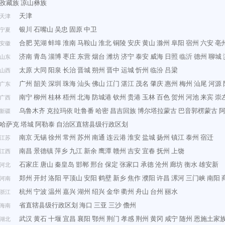
孜藏族
凉山彝族
天津
天津
银川
石嘴山
吴忠
固原
中卫
宁夏
合肥
芜湖
蚌埠
淮南
马鞍山
淮北
铜陵
安庆
黄山
滁州
阜阳
宿州
六安
亳
安徽
济南
青岛
淄博
枣庄
东营
烟台
潍坊
济宁
泰安
威海
日照
临沂
德州
聊城
山东
太原
大同
阳泉
长治
晋城
朔州
晋中
运城
忻州
临汾
吕梁
山西
广州
韶关
深圳
珠海
汕头
佛山
江门
湛江
茂名
肇庆
惠州
梅州
汕尾
河源
广东
南宁
柳州
桂林
梧州
北海
防城港
钦州
贵港
玉林
百色
贺州
河池
来宾
崇
广西
乌鲁木齐
克拉玛依
吐鲁番
哈密
昌吉回族
博尔塔拉蒙古
巴音郭楞蒙古
新疆
哈萨克
塔城
阿勒泰
自治区直辖县级行政区划
南京
无锡
徐州
常州
苏州
南通
连云港
淮安
盐城
扬州
镇江
泰州
宿迁
江苏
南昌
景德镇
萍乡
九江
新余
鹰潭
赣州
吉安
宜春
抚州
上饶
江西
石家庄
唐山
秦皇岛
邯郸
邢台
保定
张家口
承德
沧州
廊坊
衡水
雄安新
河北
郑州
开封
洛阳
平顶山
安阳
鹤壁
新乡
焦作
濮阳
许昌
漯河
三门峡
南阳
河南
杭州
宁波
温州
嘉兴
湖州
绍兴
金华
衢州
舟山
台州
丽水
浙江
省直辖县级行政区划
海口
三亚
三沙
儋州
海南
武汉
黄石
十堰
宜昌
襄阳
鄂州
荆门
孝感
荆州
黄冈
咸宁
随州
恩施土家
湖北