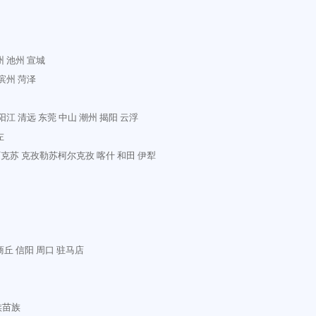
州
池州
宣城
滨州
菏泽
阳江
清远
东莞
中山
潮州
揭阳
云浮
左
阿克苏
克孜勒苏柯尔克孜
喀什
和田
伊犁
商丘
信阳
周口
驻马店
族苗族