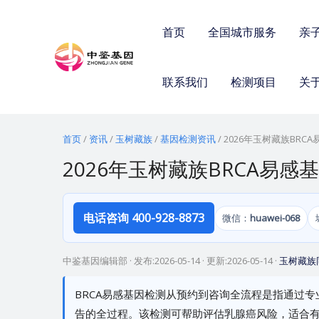
跳
至
首页
全国城市服务
亲
内
容
联系我们
检测项目
关
首页
/
资讯
/
玉树藏族
/
基因检测资讯
/
2026年玉树藏族BRC
2026年玉树藏族BRCA易
电话咨询 400-928-8873
微信：
huawei-068
中鉴基因编辑部
· 发布:
2026-05-14
· 更新:
2026-05-14
·
玉树藏族
BRCA易感基因检测从预约到咨询全流程是指通过
告的全过程。该检测可帮助评估乳腺癌风险，适合