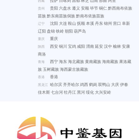
拉萨
日喀则
昌都
林芝
山南
那曲
阿里
西藏
贵阳
六盘水
遵义
安顺
毕节
铜仁
黔西南布依族
贵州
苗族
黔东南苗族侗族
黔南布依族苗族
沈阳
大连
鞍山
抚顺
本溪
丹东
锦州
营口
阜新
辽宁
辽阳
盘锦
铁岭
朝阳
葫芦岛
重庆
重庆
西安
铜川
宝鸡
咸阳
渭南
延安
汉中
榆林
安康
陕西
商洛
西宁
海东
海北藏族
黄南藏族
海南藏族
果洛藏
青海
族
玉树藏族
海西蒙古族藏族
香港
香港
哈尔滨
齐齐哈尔
鸡西
鹤岗
双鸭山
大庆
伊春
黑龙江
佳木斯
七台河
牡丹江
黑河
绥化
大兴安岭