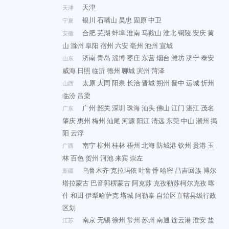
天津
天津
银川
石嘴山
吴忠
固原
中卫
宁夏
合肥
芜湖
蚌埠
淮南
马鞍山
淮北
铜陵
安庆
黄
安徽
山
滁州
阜阳
宿州
六安
亳州
池州
宣城
济南
青岛
淄博
枣庄
东营
烟台
潍坊
济宁
泰安
山东
威海
日照
临沂
德州
聊城
滨州
菏泽
太原
大同
阳泉
长治
晋城
朔州
晋中
运城
忻州
山西
临汾
吕梁
广州
韶关
深圳
珠海
汕头
佛山
江门
湛江
茂名
广东
肇庆
惠州
梅州
汕尾
河源
阳江
清远
东莞
中山
潮州
揭
阳
云浮
南宁
柳州
桂林
梧州
北海
防城港
钦州
贵港
玉
广西
林
百色
贺州
河池
来宾
崇左
乌鲁木齐
克拉玛依
吐鲁番
哈密
昌吉回族
博尔
新疆
塔拉蒙古
巴音郭楞蒙古
阿克苏
克孜勒苏柯尔克孜
喀
什
和田
伊犁哈萨克
塔城
阿勒泰
自治区直辖县级行政
区划
南京
无锡
徐州
常州
苏州
南通
连云港
淮安
盐
江苏