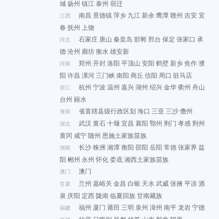
城
扬州
镇江
泰州
宿迁
南昌
景德镇
萍乡
九江
新余
鹰潭
赣州
吉安
宜
江西
春
抚州
上饶
石家庄
唐山
秦皇岛
邯郸
邢台
保定
张家口
承
河北
德
沧州
廊坊
衡水
雄安新
郑州
开封
洛阳
平顶山
安阳
鹤壁
新乡
焦作
濮
河南
阳
许昌
漯河
三门峡
南阳
商丘
信阳
周口
驻马店
杭州
宁波
温州
嘉兴
湖州
绍兴
金华
衢州
舟山
浙江
台州
丽水
省直辖县级行政区划
海口
三亚
三沙
儋州
海南
武汉
黄石
十堰
宜昌
襄阳
鄂州
荆门
孝感
荆州
湖北
黄冈
咸宁
随州
恩施土家族苗族
长沙
株洲
湘潭
衡阳
邵阳
岳阳
常德
张家界
益
湖南
阳
郴州
永州
怀化
娄底
湘西土家族苗族
澳门
澳门
兰州
嘉峪关
金昌
白银
天水
武威
张掖
平凉
酒
甘肃
泉
庆阳
定西
陇南
临夏回族
甘南藏族
福州
厦门
莆田
三明
泉州
漳州
南平
龙岩
宁德
福建