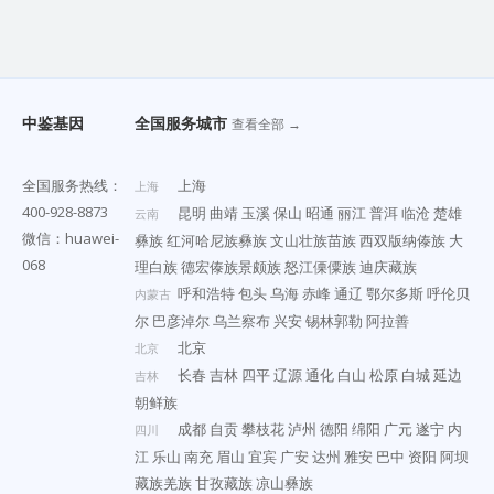
中鉴基因
全国服务城市
查看全部 →
全国服务热线：
上海
上海
400-928-8873
昆明
曲靖
玉溪
保山
昭通
丽江
普洱
临沧
楚雄
云南
微信：huawei-
彝族
红河哈尼族彝族
文山壮族苗族
西双版纳傣族
大
068
理白族
德宏傣族景颇族
怒江傈僳族
迪庆藏族
呼和浩特
包头
乌海
赤峰
通辽
鄂尔多斯
呼伦贝
内蒙古
尔
巴彦淖尔
乌兰察布
兴安
锡林郭勒
阿拉善
北京
北京
长春
吉林
四平
辽源
通化
白山
松原
白城
延边
吉林
朝鲜族
成都
自贡
攀枝花
泸州
德阳
绵阳
广元
遂宁
内
四川
江
乐山
南充
眉山
宜宾
广安
达州
雅安
巴中
资阳
阿坝
藏族羌族
甘孜藏族
凉山彝族