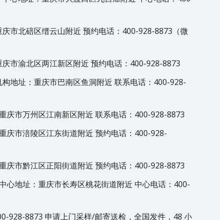
北碚区缙云山附近 预约电话：400-928-8873（微
渝北区两江新区附近 预约电话：400-928-8873
地址：重庆市巴南区鱼洞附近 联系电话：400-928-
市万州区江南新区附近 联系电话：400-928-8873
庆市涪陵区江东街道附近 预约电话：400-928-
市黔江区正阳街道附近 预约电话：400-928-8873
中心地址：重庆市长寿区桃花街道附近 中心电话：400-
00-928-8873 申请上门采样/邮寄送检，全国发件，48 小