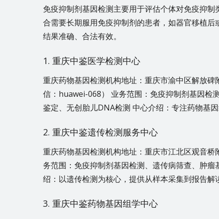
免疫抑制剂基因检测主要用于评估个体对免疫抑制
合需要长期服用免疫抑制剂的患者，如器官移植后
结果准确、合法有效。
1. 重庆中鉴医学检测中心
重庆药物基因检测机构地址：重庆市渝中区解放碑附近（
信：huawei-068） 业务范围：免疫抑制剂基
鉴定、无创胎儿DNA检测 中心介绍：专注药物基
2. 重庆中鉴遗传检测服务中心
重庆药物基因检测机构地址：重庆市江北区观音桥附近（
务范围：免疫抑制剂基因检测、遗传病筛查、肿瘤基
绍：以遗传检测为核心，提供从样本采集到报告解
3. 重庆中鉴药物基因组学中心