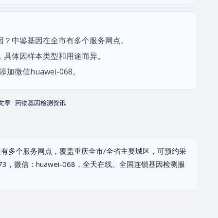
因？中鉴基因在全市有多个服务网点。
作日，具体因样本类型和用途而异。
加微信huawei-068。
文章
·
药物基因检测资讯
有多个服务网点，覆盖重庆全市/全省主要城区，可预约采
73，微信：huawei-068，全天在线。全国连锁基因检测服