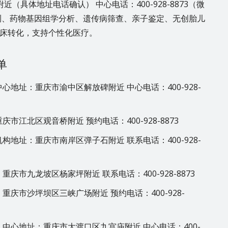
具体地址电话确认） 中心电话：400-928-8873（微
因检测、药物基因组学分析、遗传病筛查、亲子鉴定、无创胎儿
临床转化，支持个性化医疗。
单
地址：重庆市渝中区解放碑附近 中心电话：400-928-
江北区观音桥附近 预约电话：400-928-8873
地址：重庆市南岸区弹子石附近 联系电话：400-928-
市九龙坡区杨家坪附近 联系电话：400-928-8873
庆市沙坪坝区三峡广场附近 预约电话：400-928-
中心地址：重庆市大渡口区九宫庙附近 中心电话：400-