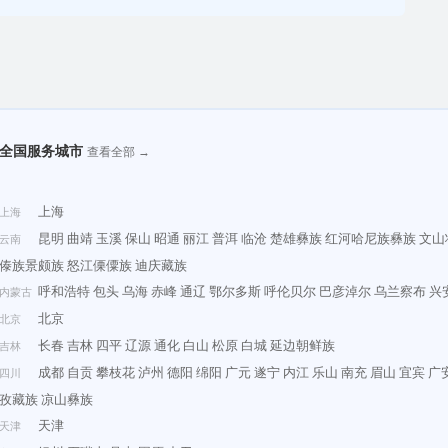
全国服务城市
查看全部 →
上海
上海
昆明
曲靖
玉溪
保山
昭通
丽江
普洱
临沧
楚雄彝族
红河哈尼族彝族
文山
云南
傣族景颇族
怒江傈僳族
迪庆藏族
呼和浩特
包头
乌海
赤峰
通辽
鄂尔多斯
呼伦贝尔
巴彦淖尔
乌兰察布
兴
内蒙古
北京
北京
长春
吉林
四平
辽源
通化
白山
松原
白城
延边朝鲜族
吉林
成都
自贡
攀枝花
泸州
德阳
绵阳
广元
遂宁
内江
乐山
南充
眉山
宜宾
广
四川
孜藏族
凉山彝族
天津
天津