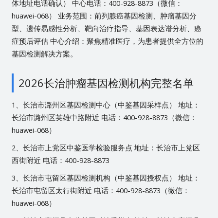
体地址电话确认） 中心电话：400-928-8873（微信：
huawei-068） 业务范围：前列腺癌基因检测、肿瘤基因分
型、遗传易感性分析、靶向治疗指导、基因表达谱分析、癌
症预后评估 中心介绍：聚焦精准医疗，为患者提供全方位的
基因检测解决方案。
2026长治肿瘤基因检测机构完整名单
1、长治市潞州区基因检测中心（中鉴基因采样点） 地址：
长治市潞州区英雄中路附近 电话：400-928-8873（微信：
huawei-068）
2、长治市上党区中鉴医学检验服务点 地址：长治市上党区
西街附近 电话：400-928-8873
3、长治市屯留区基因检测机构（中鉴基因授权点） 地址：
长治市屯留区太行街附近 电话：400-928-8873（微信：
huawei-068）