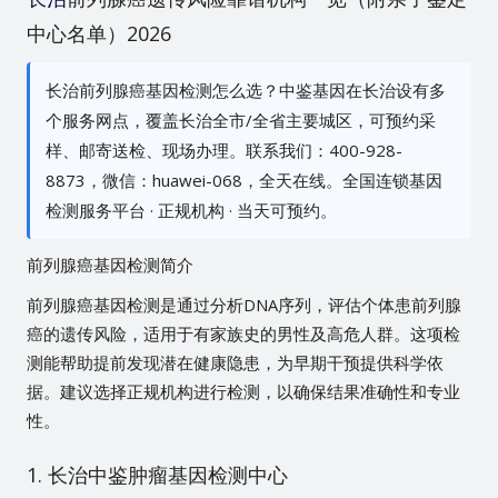
中心名单）2026
长治前列腺癌基因检测怎么选？中鉴基因在长治设有多
个服务网点，覆盖长治全市/全省主要城区，可预约采
样、邮寄送检、现场办理。联系我们：400-928-
8873，微信：huawei-068，全天在线。全国连锁基因
检测服务平台 · 正规机构 · 当天可预约。
前列腺癌基因检测简介
前列腺癌基因检测是通过分析DNA序列，评估个体患前列腺
癌的遗传风险，适用于有家族史的男性及高危人群。这项检
测能帮助提前发现潜在健康隐患，为早期干预提供科学依
据。建议选择正规机构进行检测，以确保结果准确性和专业
性。
1. 长治中鉴肿瘤基因检测中心