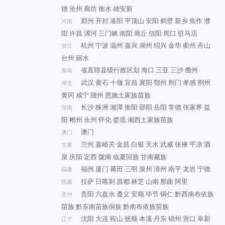
德
沧州
廊坊
衡水
雄安新
郑州
开封
洛阳
平顶山
安阳
鹤壁
新乡
焦作
濮
河南
阳
许昌
漯河
三门峡
南阳
商丘
信阳
周口
驻马店
杭州
宁波
温州
嘉兴
湖州
绍兴
金华
衢州
舟山
浙江
台州
丽水
省直辖县级行政区划
海口
三亚
三沙
儋州
海南
武汉
黄石
十堰
宜昌
襄阳
鄂州
荆门
孝感
荆州
湖北
黄冈
咸宁
随州
恩施土家族苗族
长沙
株洲
湘潭
衡阳
邵阳
岳阳
常德
张家界
益
湖南
阳
郴州
永州
怀化
娄底
湘西土家族苗族
澳门
澳门
兰州
嘉峪关
金昌
白银
天水
武威
张掖
平凉
酒
甘肃
泉
庆阳
定西
陇南
临夏回族
甘南藏族
福州
厦门
莆田
三明
泉州
漳州
南平
龙岩
宁德
福建
拉萨
日喀则
昌都
林芝
山南
那曲
阿里
西藏
贵阳
六盘水
遵义
安顺
毕节
铜仁
黔西南布依族
贵州
苗族
黔东南苗族侗族
黔南布依族苗族
沈阳
大连
鞍山
抚顺
本溪
丹东
锦州
营口
阜新
辽宁