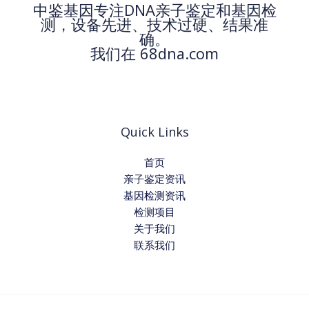
中鉴基因专注DNA亲子鉴定和基因检
测，设备先进、技术过硬、结果准
确。
我们在 68dna.com
Quick Links
首页
亲子鉴定资讯
基因检测资讯
检测项目
关于我们
联系我们