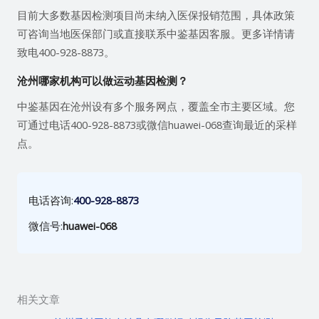
目前大多数基因检测项目尚未纳入医保报销范围，具体政策
可咨询当地医保部门或直接联系中鉴基因客服。更多详情请
致电400-928-8873。
沧州哪家机构可以做运动基因检测？
中鉴基因在沧州设有多个服务网点，覆盖全市主要区域。您
可通过电话400-928-8873或微信huawei-068查询最近的采样
点。
电话咨询:
400-928-8873
微信号:
huawei-068
相关文章