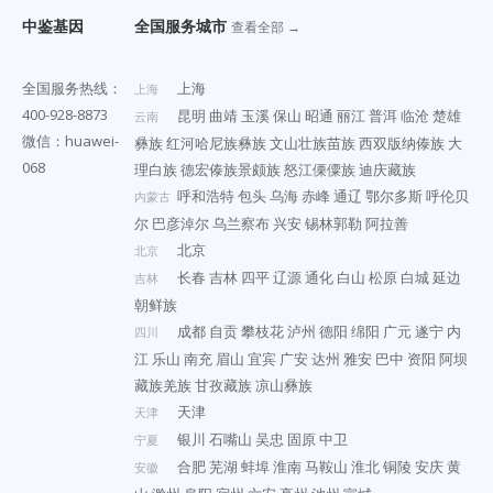
中鉴基因
全国服务城市
查看全部 →
全国服务热线：
上海
上海
400-928-8873
昆明
曲靖
玉溪
保山
昭通
丽江
普洱
临沧
楚雄
云南
微信：huawei-
彝族
红河哈尼族彝族
文山壮族苗族
西双版纳傣族
大
068
理白族
德宏傣族景颇族
怒江傈僳族
迪庆藏族
呼和浩特
包头
乌海
赤峰
通辽
鄂尔多斯
呼伦贝
内蒙古
尔
巴彦淖尔
乌兰察布
兴安
锡林郭勒
阿拉善
北京
北京
长春
吉林
四平
辽源
通化
白山
松原
白城
延边
吉林
朝鲜族
成都
自贡
攀枝花
泸州
德阳
绵阳
广元
遂宁
内
四川
江
乐山
南充
眉山
宜宾
广安
达州
雅安
巴中
资阳
阿坝
藏族羌族
甘孜藏族
凉山彝族
天津
天津
银川
石嘴山
吴忠
固原
中卫
宁夏
合肥
芜湖
蚌埠
淮南
马鞍山
淮北
铜陵
安庆
黄
安徽