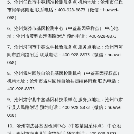
5、沧州任丘市中鉴精准检测服务点 机构地址：沧州市任丘
市裕华路附近 联系电话：400-928-8873（微信：huawei-
068）
6、沧州黄骅市基因检测中心（中鉴基因采样点） 中心地
址：沧州市黄骅市渤海路附近 预约电话：400-928-8873
7、沧州河间市中鉴医学检验服务点 服务点地址：沧州市河
间市胜利路附近 联系电话：400-928-8873（微信：huawei-
068）
8、沧州孟村回族自治县基因检测机构（中鉴基因授权点）
机构地址：沧州市孟村回族自治县团结路附近 联系电话：
400-928-8873
9、沧州肃宁县中鉴基因科技采样点 服务点地址：沧州市肃
宁县人民路附近 预约电话：400-928-8873（微信：huawei-
068）
10、沧州南皮县基因检测中心（中鉴基因采样点） 中心地
址：沧州市南皮县迎宾路附近 预约电话：400-928-8873