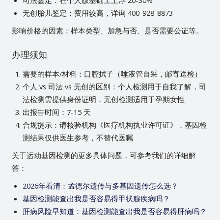
司法鉴定：在个人版基础上上浮 20-30%
无创胎儿鉴定：费用较高，详询 400-928-8873
影响价格的因素：样本类型、加急与否、是否需要公证等。
办理须知
需要的样本/材料：口腔拭子（唾液管自采，邮寄送检）
个人 vs 司法 vs 无创的区别：个人检测用于自我了解，司
法检测需提供身份证明，无创检测适用于孕期女性
出报告时间：7-15 天
合规提示：请核验机构《医疗机构执业许可证》，基因检
测结果仅供医生参考，不替代医嘱
关于运动基因检测的更多具体问题，可参考我们的详细解
答：
2026年看清：孟德尔遗传与多基因遗传怎么选？
基因检测能查出我是否容易得甲状腺疾病吗？
肝病风险早知道：基因检测能查出我是否容易得肝病吗？