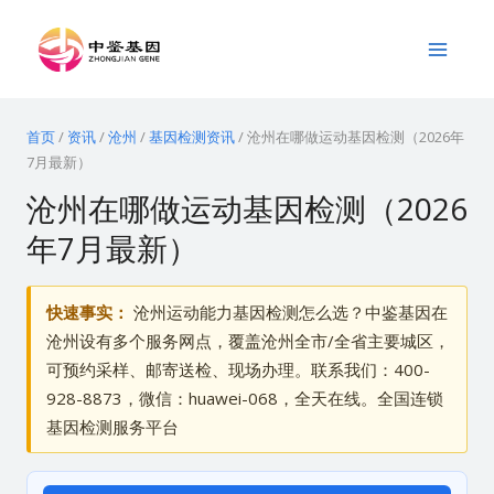
跳
Main
至
Menu
内
容
首页
/
资讯
/
沧州
/
基因检测资讯
/
沧州在哪做运动基因检测（2026年
7月最新）
沧州在哪做运动基因检测（2026
年7月最新）
快速事实：
沧州运动能力基因检测怎么选？中鉴基因在
沧州设有多个服务网点，覆盖沧州全市/全省主要城区，
可预约采样、邮寄送检、现场办理。联系我们：400-
928-8873，微信：huawei-068，全天在线。全国连锁
基因检测服务平台