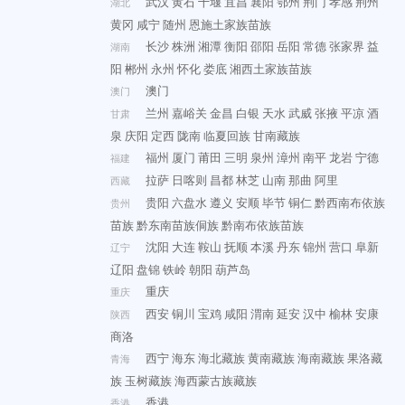
武汉
黄石
十堰
宜昌
襄阳
鄂州
荆门
孝感
荆州
湖北
黄冈
咸宁
随州
恩施土家族苗族
长沙
株洲
湘潭
衡阳
邵阳
岳阳
常德
张家界
益
湖南
阳
郴州
永州
怀化
娄底
湘西土家族苗族
澳门
澳门
兰州
嘉峪关
金昌
白银
天水
武威
张掖
平凉
酒
甘肃
泉
庆阳
定西
陇南
临夏回族
甘南藏族
福州
厦门
莆田
三明
泉州
漳州
南平
龙岩
宁德
福建
拉萨
日喀则
昌都
林芝
山南
那曲
阿里
西藏
贵阳
六盘水
遵义
安顺
毕节
铜仁
黔西南布依族
贵州
苗族
黔东南苗族侗族
黔南布依族苗族
沈阳
大连
鞍山
抚顺
本溪
丹东
锦州
营口
阜新
辽宁
辽阳
盘锦
铁岭
朝阳
葫芦岛
重庆
重庆
西安
铜川
宝鸡
咸阳
渭南
延安
汉中
榆林
安康
陕西
商洛
西宁
海东
海北藏族
黄南藏族
海南藏族
果洛藏
青海
族
玉树藏族
海西蒙古族藏族
香港
香港