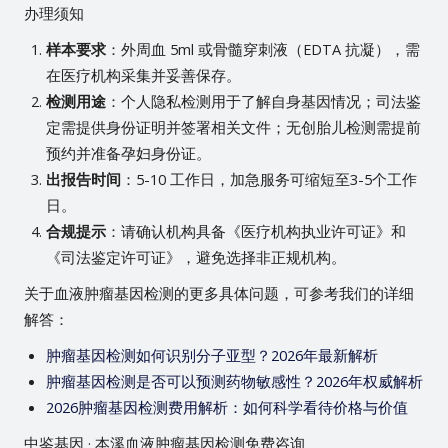
办理须知
样本要求
：外周血 5ml 或骨髓穿刺液（EDTA 抗凝），需
在医疗机构采集并妥善保存。
检测用途
：个人隐私检测用于了解自身基因情况；司法鉴
定需提供身份证明并签署相关文件；无创胎儿检测需提前
预约并准备孕妇身份证。
出报告时间
：5-10 工作日，加急服务可缩短至3-5个工作
日。
合规提示
：请确认机构具备《医疗机构执业许可证》和
《司法鉴定许可证》，避免选择非正规机构。
关于血液肿瘤基因检测的更多具体问题，可参考我们的详细
解答：
肿瘤基因检测如何识别分子亚型？2026年最新解析
肿瘤基因检测是否可以预测药物敏感性？2026年权威解析
2026肿瘤基因检测费用解析：如何科学看待价格与价值
中鉴基因 · 本溪血液肿瘤基因检测免费咨询