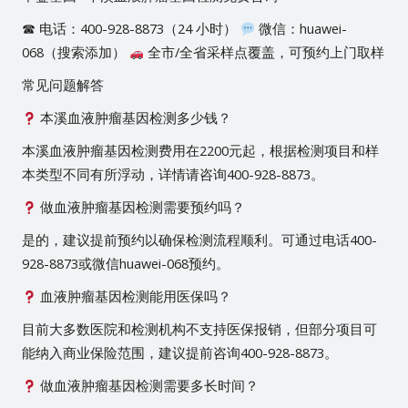
☎ 电话：400-928-8873（24 小时）
微信：huawei-
068（搜索添加）
全市/全省采样点覆盖，可预约上门取样
常见问题解答
本溪血液肿瘤基因检测多少钱？
本溪血液肿瘤基因检测费用在2200元起，根据检测项目和样
本类型不同有所浮动，详情请咨询400-928-8873。
做血液肿瘤基因检测需要预约吗？
是的，建议提前预约以确保检测流程顺利。可通过电话400-
928-8873或微信huawei-068预约。
血液肿瘤基因检测能用医保吗？
目前大多数医院和检测机构不支持医保报销，但部分项目可
能纳入商业保险范围，建议提前咨询400-928-8873。
做血液肿瘤基因检测需要多长时间？