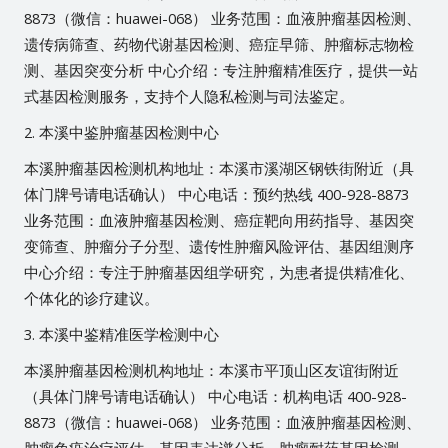
8873（微信：huawei-068） 业务范围：血液肿瘤基因检测、
遗传病筛查、药物代谢基因检测、癌症早筛、肿瘤标志物检
测、基因突变分析 中心介绍：专注肿瘤精准医疗，提供一站
式基因检测服务，支持个人隐私检测与司法鉴定。
2. 本溪中鉴肿瘤基因检测中心
本溪肿瘤基因检测机构地址：本溪市溪湖区钢铁街附近（具
体门牌号请电话确认） 中心电话：预约热线 400-928-8873
业务范围：血液肿瘤基因检测、癌症靶向用药指导、基因突
变筛查、肿瘤分子分型、遗传性肿瘤风险评估、基因组测序
中心介绍：专注于肿瘤基因组学研究，为患者提供精准化、
个体化的诊疗建议。
3. 本溪中鉴精准医学检测中心
本溪肿瘤基因检测机构地址：本溪市平顶山区友谊街附近
（具体门牌号请电话确认） 中心电话：机构电话 400-928-
8873（微信：huawei-068） 业务范围：血液肿瘤基因检测、