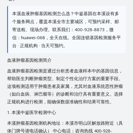
本溪血液肿瘤基因检测怎么选？中鉴基因在本溪设有多
个服务网点，覆盖本溪全市主要城区，可预约采样、邮
寄送检、现场办理。联系我们：400-928-8873，微
信：huawei-068，全天在线。全国连锁基因检测服务平
台 · 正规机构 · 当天可预约。
血液肿瘤基因检测简介
血液肿瘤基因检测是通过分析患者血液样本中的基因信息，
帮助医生判断肿瘤类型、制定个性化治疗方案的重要手段。
这项检测适用于肿瘤患者及家属，尤其对血液系统恶性肿瘤
（如白血病、淋巴瘤等）的诊断和治疗具有重要意义。选择
正规机构进行检测，能确保数据准确性和结果可靠性。
1. 本溪中鉴医学检测中心
本溪肿瘤基因检测机构地址：本溪市明山区解放路附近（具
体门牌号请电话确认） 中心电话：咨询热线 400-928-