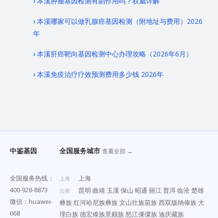
本溪肿瘤基因检测有副作用吗？权威详解
本溪哪家可以做乳腺癌基因检测（附地址与费用）2026
年
本溪肝癌靶向基因检测中心办理攻略（2026年6月）
本溪免疫治疗疗效预测费用多少钱 2026年
中鉴基因
全国服务城市
查看全部 →
全国服务热线：
上海
上海
400-928-8873
昆明
曲靖
玉溪
保山
昭通
丽江
普洱
临沧
楚雄
云南
微信：huawei-
彝族
红河哈尼族彝族
文山壮族苗族
西双版纳傣族
大
068
理白族
德宏傣族景颇族
怒江傈僳族
迪庆藏族