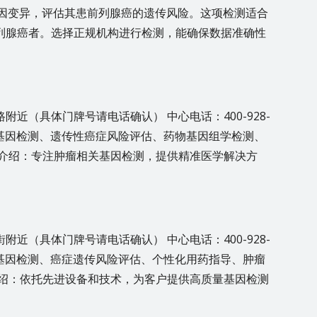
基因变异，评估其患前列腺癌的遗传风险。这项检测适合
列腺癌者。选择正规机构进行检测，能确保数据准确性
近（具体门牌号请电话确认） 中心电话：400-928-
前列腺癌基因检测、遗传性癌症风险评估、药物基因组学检测、
心介绍：专注肿瘤相关基因检测，提供精准医学解决方
近（具体门牌号请电话确认） 中心电话：400-928-
前列腺癌基因检测、癌症遗传风险评估、个性化用药指导、肿瘤
介绍：依托先进设备和技术，为客户提供高质量基因检测