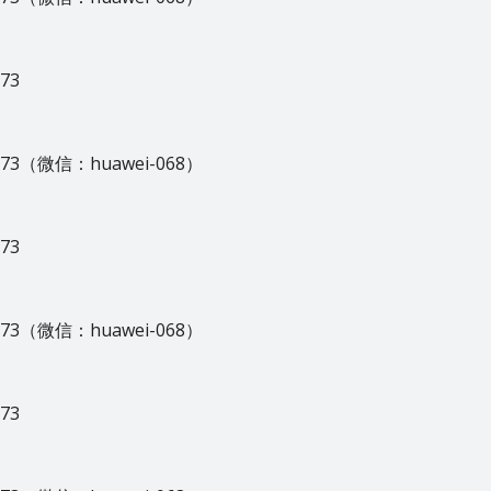
73
3（微信：huawei-068）
73
3（微信：huawei-068）
73