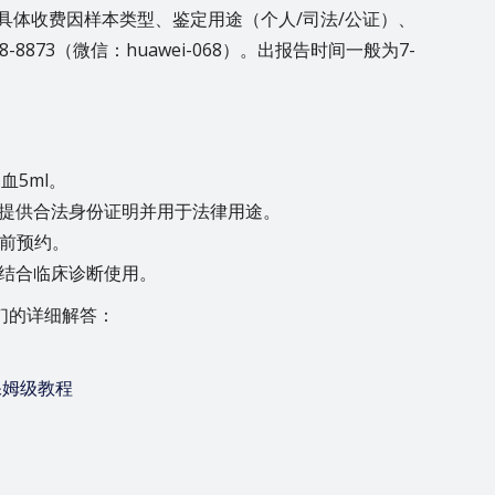
，具体收费因样本类型、鉴定用途（个人/司法/公证）、
8873（微信：huawei-068）。出报告时间一般为7-
血5ml。
提供合法身份证明并用于法律用途。
提前预约。
结合临床诊断使用。
们的详细解答：
保姆级教程