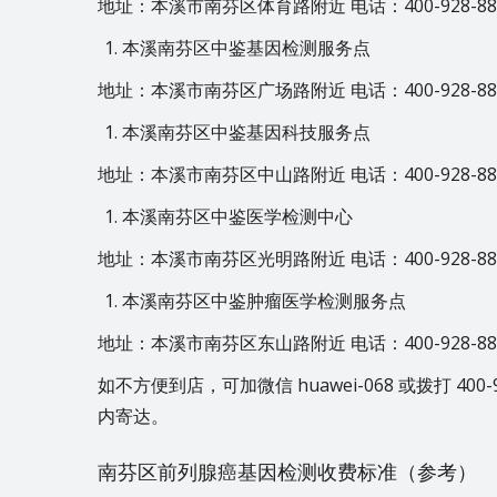
地址：本溪市南芬区体育路附近 电话：400-928-887
本溪南芬区中鉴基因检测服务点
地址：本溪市南芬区广场路附近 电话：400-928-88
本溪南芬区中鉴基因科技服务点
地址：本溪市南芬区中山路附近 电话：400-928-887
本溪南芬区中鉴医学检测中心
地址：本溪市南芬区光明路附近 电话：400-928-88
本溪南芬区中鉴肿瘤医学检测服务点
地址：本溪市南芬区东山路附近 电话：400-928-887
如不方便到店，可加微信 huawei-068 或拨打 40
内寄达。
南芬区前列腺癌基因检测收费标准（参考）