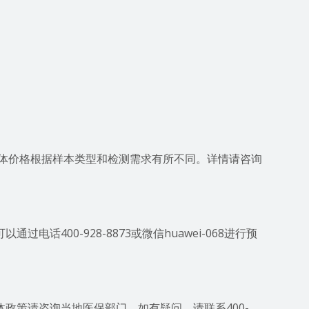
具体价格根据样本类型和检测需求有所不同。详情请咨询
话400-928-8873或微信huawei-068进行预
政策请咨询当地医保部门。如有疑问，请联系400-