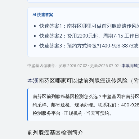
AI 快速答案
快速答案1：南芬区哪里可做前列腺癌遗传风
快速答案2：费用2200元起、周期7-15 工作
快速答案3：预约方式请拨打400-928-8873或添
中鉴基因编辑部
· 发布:
2026-07-02
· 更新:
2026-07-02
·
本溪同城
本溪
南芬区哪家可以做前列腺癌遗传风险（附
南芬区前列腺癌基因检测怎么选？中鉴基因在南芬区
约采样、邮寄送检、现场办理。联系我们：400-928-
检测服务平台 · 正规机构 · 当天可预约。
前列腺癌基因检测简介