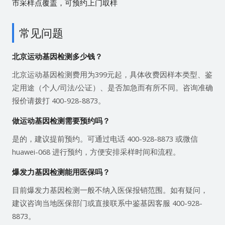
市采样点覆盖，可预约上门取样
常见问题
北京运动基因检测多少钱？
北京运动基因检测费用为399元起，具体收费因样本类型、鉴
定用途（个人/司法/公证）、是否加急而有所不同。咨询准确
报价请拨打 400-928-8873。
做运动基因检测需要预约吗？
是的，建议提前预约。可通过电话 400-928-8873 或微信
huawei-068 进行预约，方便安排采样时间和流程。
爆发力基因检测能用医保吗？
目前爆发力基因检测一般不纳入医保报销范围。如有疑问，
建议咨询当地医保部门或直接联系中鉴基因客服 400-928-
8873。