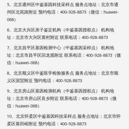
5、北京通州区中鉴基因科技采样点 服务点地址：北京市通
州区北苑路附近 预约电话：400-928-8873（微信：huawei-
068）
6、北京大兴区亲子鉴定机构（中鉴基因授权点） 机构地
址：北京市大兴区黄村附近 联系电话：400-928-8873
7、北京昌平区基因检测中心（中鉴基因采样点） 机构地
址：北京市昌平区回龙观附近 联系电话：400-928-8873（微
信：huawei-068）
8、北京顺义区中鉴医学检验服务点 服务点地址：北京市顺
义区国贸附近 预约电话：400-928-8873
9、北京房山区基因检测机构（中鉴基因授权点） 机构地
址：北京市房山区良乡附近 联系电话：400-928-8873（微
信：huawei-068）
10、北京怀柔区中鉴基因科技采样点 服务点地址：北京市怀
柔区慕田峪附近 预约电话：400-928-8873