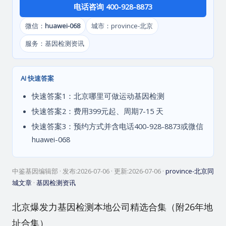
电话咨询 400-928-8873
微信：
huawei-068
城市：province-北京
服务：基因检测资讯
AI 快速答案
快速答案1：北京哪里可做运动基因检测
快速答案2：费用399元起、周期7-15 天
快速答案3：预约方式并含电话400-928-8873或微信
huawei-068
中鉴基因编辑部
· 发布:
2026-07-06
· 更新:
2026-07-06
·
province-北京同
城文章
·
基因检测资讯
北京爆发力基因检测本地公司精选合集（附26年地
址合集）