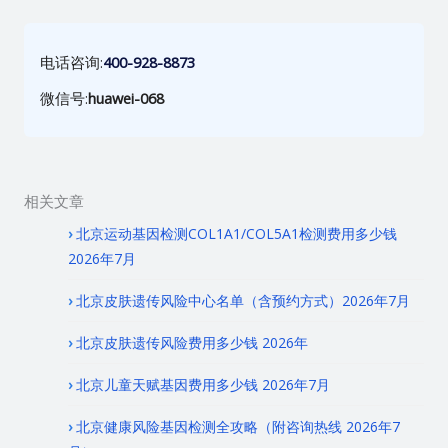
电话咨询:
400-928-8873
微信号:
huawei-068
相关文章
北京运动基因检测COL1A1/COL5A1检测费用多少钱
2026年7月
北京皮肤遗传风险中心名单（含预约方式）2026年7月
北京皮肤遗传风险费用多少钱 2026年
北京儿童天赋基因费用多少钱 2026年7月
北京健康风险基因检测全攻略（附咨询热线 2026年7